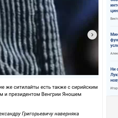
инт
цин
или
Викт
Тра
Мин
фун
усл
вое
Алек
Ни 
Лук
нов
ие же ситилайты есть также с сирийским
Игар
м и президентом Венгрии Яношем
ександру Григорьевичу наверняка