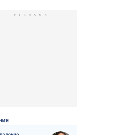
ения
падение