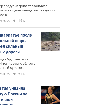
ор предусматривает взаимную
жку в случае нападения на одно из
арств
4,6 т.
26 00:22
икарпатье после
альной жары
ел сильный
нь: дороги
ратились в реки.
ода обрушилась на
о
-Франковскую область
ортный Буковель
9,1 т.
26 09:27
атия унизила
ную России по
тивной