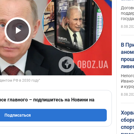
Догов
поддер
госуд
8.08.20
Play Video
В Пр
аном
прош
ливе
прев
Непог
Виде
Ивано
и кур
8.08.20
рсе главного – подпишитесь на Новини на
Хорв
Подписаться
сбор
спор