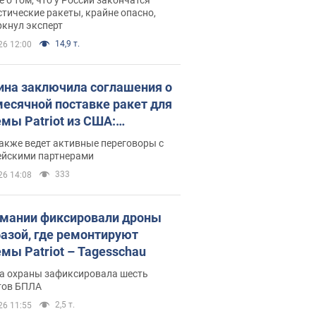
тические ракеты, крайне опасно,
ркнул эксперт
14,9 т.
26 12:00
ина заключила соглашения о
есячной поставке ракет для
емы Patriot из США:
нский раскрыл подробности
акже ведет активные переговоры с
ейскими партнерами
333
26 14:08
рмании фиксировали дроны
базой, где ремонтируют
емы Patriot – Tagesschau
а охраны зафиксировала шесть
тов БПЛА
2,5 т.
26 11:55