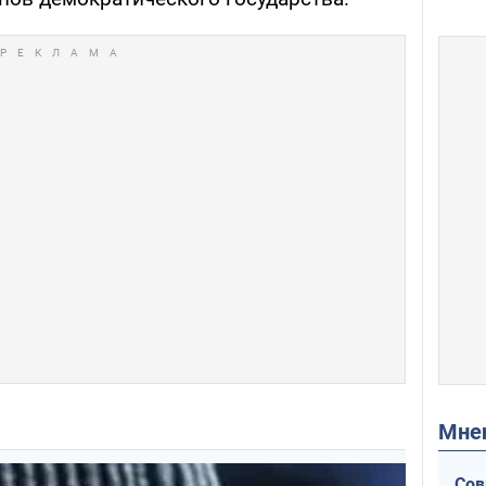
Мн
Сов