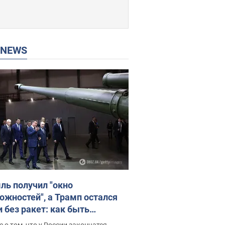
P NEWS
ль получил "окно
ожностей", а Трамп остался
и без ракет: как быть
ине? Интервью с Мельником
 о том, что у России закончатся