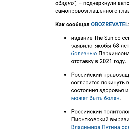
обидно",
– подчеркнули авто
самопровозглашенного глав
Как сообщал
OBOZREVATEL
издание The Sun со с
заявило, якобы 68-л
болезнью
Паркинсона.
отставку в 2021 году.
Российский правозащи
согласится покинуть 
состояния здоровья 
может быть болен
.
Российский политоло
Пионтковский вырази
Владимира Путина ос