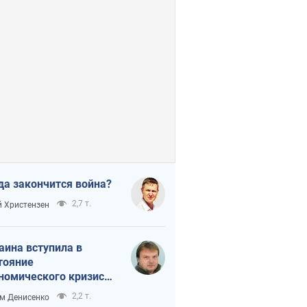
да закончится война?
2,7 т.
 Христензен
аина вступила в
тояние
номического кризиса.
ь ли свет в конце
2,2 т.
м Денисенко
неля?