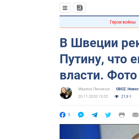
Герои войны
В Швеции ре
Путину, что е
власти. Фото
Марина Лисничук
OBOZ. Новос
20.11.2020 13:02
21,9 т.
5