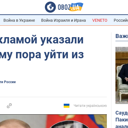
Война в Украине
Война Израиля и Ирана
VENETO
Россий
Важ
кламой указали
му пора уйти из
ти России
Читати українською
Сауд
Паки
анал