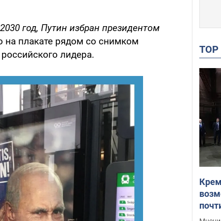
 2030 год, Путин избран президентом
 на плакате рядом со снимком
TO
российского лидера.
Крем
возм
почт
Укра
Мнение