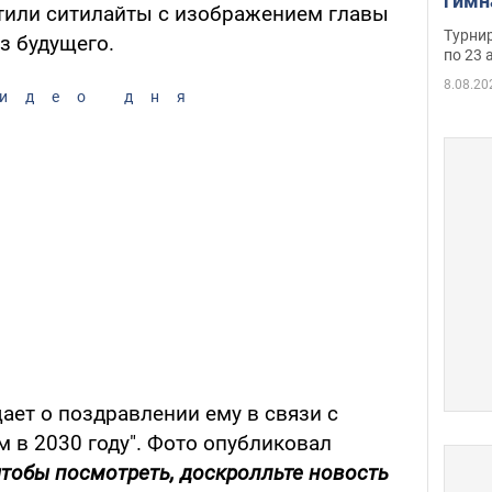
гимн
тили ситилайты с изображением главы
офиц
Турнир
з будущего.
на ч
по 23 
осно
8.08.20
идео дня
щает о поздравлении ему в связи с
 в 2030 году". Фото опубликовал
чтобы посмотреть, доскролльте новость