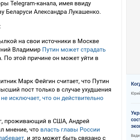
ры Telegram-канала, имея ввиду
у Беларуси Александра Лукашенко.
:
сылкой на свои источники в Москве
етний Владимир
Путин может страдать
 По этой причине он может уйти в
тник Марк Фейгин считает, что Путин
Ког
высший пост только в случае ухудшения
Юрий
и
не исключает, что он действительно
Укр
сос
г, проживающий в США, Андрей
эко
л мнение, что
власть главы России
Ест
Вади
лабевает
, и это может быть связано с
тун