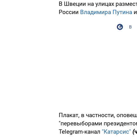
В Швеции на улицах размес
России
Владимира Путина
и
В
Плакат, в частности, опове
"перевыборами президентом
Telegram-канал
"Катарсис"
(