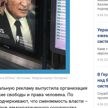
баллис
подче
8.08.20
Укра
ежем
сист
Зеле
Киев т
европ
8.08.20
В Ге
над 
сист
иальную рекламу выпустила организация
Служб
ие свободы и права человека. По
проле
одчеркивают, что сменяемость власти –
8.08.20
пов демократического государства.