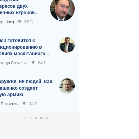
ересов двух
ичных игроков
 тайный план
4,9 т.
ор Швец
мпа и Путина?
ск готовится к
кционированию в
овиях масштабного
нного кризиса
9,8 т.
сандр Левченко
оружия, ни людей: как
ашенко создает
ую армию
3,7 т.
 Тышкевич