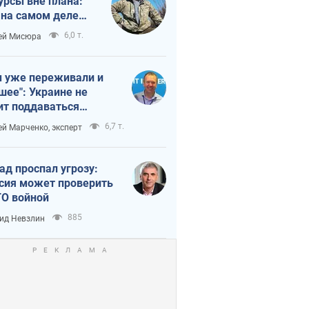
урсы вне плана:
 на самом деле
тует темп войны
6,0 т.
ей Мисюра
 уже переживали и
шее": Украине не
ит поддаваться
аянию из-за
6,7 т.
ей Марченко, эксперт
етного террора
ад проспал угрозу:
сия может проверить
О войной
885
ид Невзлин