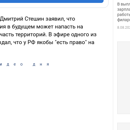
скол
В вып
певи
зарпла
работ
Дмитрий Стешин заявил, что
филар
сия в будущем может напасть на
8.08.20
 часть территорий. В эфире одного из
дал, что у РФ якобы "есть право" на
идео дня