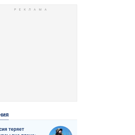
ения
сия теряет