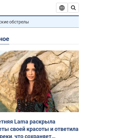
ские обстрелы
ное
етняя Lama раскрыла
еты своей красоты и ответила
реки, что сохраняет