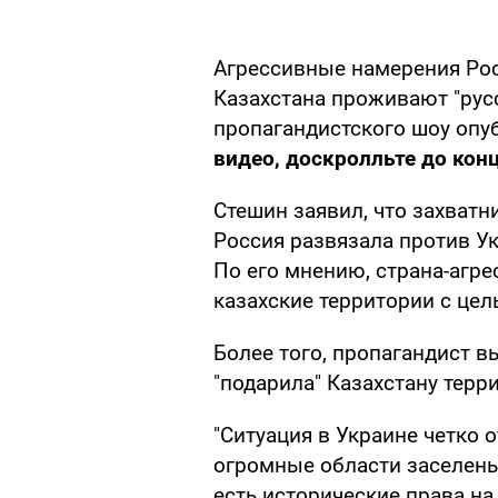
Агрессивные намерения Рос
Казахстана проживают "рус
пропагандистского шоу опу
видео, доскролльте до кон
Стешин заявил, что захватн
Россия развязала против Ук
По его мнению, страна-агре
казахские территории с цел
Более того, пропагандист в
"подарила" Казахстану терр
"Ситуация в Украине четко 
огромные области заселены
есть исторические права н