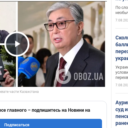
моло
По сло
необы
7.08.20
Скол
балл
пере
Play Video
укра
июле
Украи
назв
услови
перех
7.08.20
Аури
суд 
рсе главного – подпишитесь на Новини на
пенс
ране
Подписаться