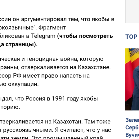
сии он аргументировал тем, что якобы в
скоязычные". Фрагмент
бликован в Telegram
(чтобы посмотреть
TO
ца страницы).
ическая и геноцидная война, которую
раины, отзеркаливается на Казахстане.
ссор РФ имеет право напасть на
ью оккупации.
ыдал, что Россия в 1991 году якобы
иторию.
Зеле
отзеркаливается на Казахстан. Там тоже
Серб
 русскоязычными. Я считают, что у нас
Вучи
а эти земли. Это промышленный край.