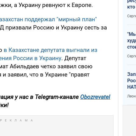
рес
ржки, а Украину ревнуют к Европе.
кто
дик
Серг
азахстан поддержал "мирный план"
Д призвали Россию и Украину сесть за
"Мы
худ
сто
то
в Казахстане депутата выгнали из
отч
Серг
ения России в Украину
. Депутат
рак
мат Абильдаев четко заявил свою
и заявил, что в Украине "правят
Зап
Рос
НАТ
ция у нас в Telegram-канале
Obozrevatel
Леон
​​​​