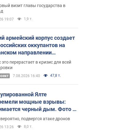
рвый визит главы государства в
ад
1,9 т.
26 19:07
ий армейский корпус создает
российских оккупантов на
нском направлении
ический дискомфорт: как это
 это перерастает в кризис для всей
ось
ировки
47,8 т.
роект
7.08.2026 16:40
купированной Ялте
ремели мощные взрывы:
имается черный дым. Фото и
о
 вероятно, подвергся атаке дронов
8,0 т.
26 13:26