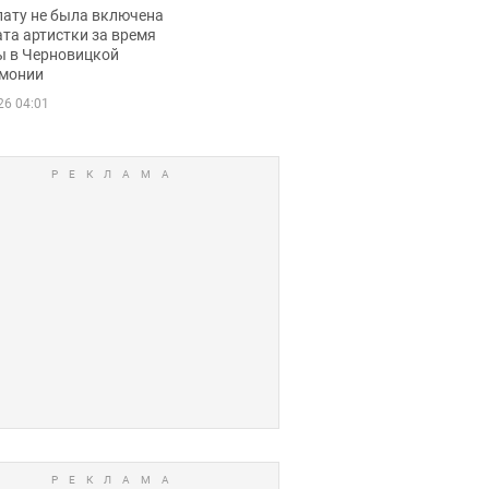
ько получала
лату не была включена
ца
та артистки за время
ы в Черновицкой
монии
26 04:01