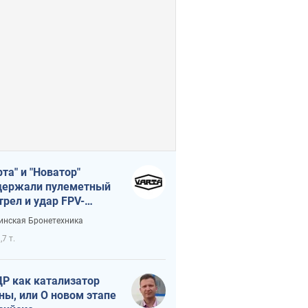
рта" и "Новатор"
ержали пулеметный
трел и удар FPV-
на, сохранив жизнь
инская Бронетехника
церу ВСУ
,7 т.
Р как катализатор
ны, или О новом этапе