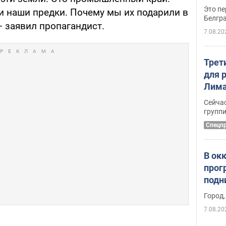
Это пе
и наши предки. Почему мы их подарили в
Белгр
– заявил пропагандист.
7.08.20
Трет
для 
Лима
крит
Сейчас
удал
групп
Спецп
В ок
прог
подн
виде
Город,
7.08.20