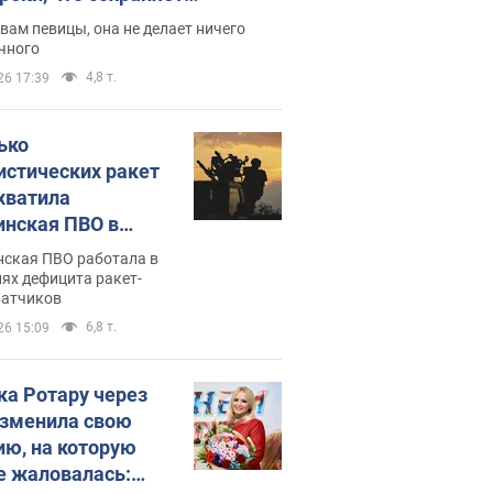
дость, ведь у нее нет детей
вам певицы, она не делает ничего
чного
4,8 т.
26 17:39
ько
истических ракет
хватила
инская ПВО в
: в Минобороны
нская ПВО работала в
али цифру
ях дефицита ракет-
ватчиков
6,8 т.
26 15:09
ка Ротару через
изменила свою
ию, на которую
е жаловалась: