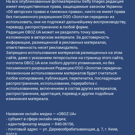
На все опубликованные фотоматериалы Getty Images редакция
имеет имущественные права, защищаемые законом Украины
«Об авторских правах и смежных правах», никто не имеет права
без письменного разрешения ООО «Золотая середина» их
использовать, они не подлежат дальнейшему воспроизводству,
переводу, распространению в любой форме.
Редакция OBOZ.UA может не разделять точку зрения,
изложенную в авторском материале. За достоверность
информации, размещенной в рекламных материалах,
ответственность несет рекламодатель.
Запрещено использование материалов размещенных на этом
сайте, даже с указанием гиперссылки на страницу этого сайта,
логотипа OBOZ.UA или любого другого упоминания, но без
письменного разрешения Редакции/ООО «Золотая середина»
Незаконным использованием материалов будет считаться:
любое копирование, публикация, перепечатка, последующее
распространение, использование, переработка с
использованием, включением в состав других материалов,
распространение, адаптация, перевод и другие подобные
изменения материала.
Название онлайн медиа — «OBOZ.UA»
- субъект в сфере онлайн медиа;
- идентификатор медиа — R40-06156;
- почтовый адрес — ул. Деревообрабатывающая, д. 7, г. Киев,
01013;