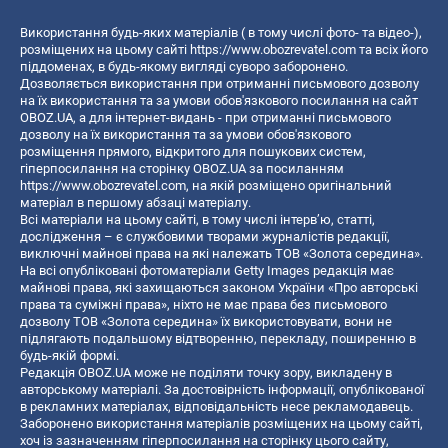
Використання будь-яких матеріалів ( в тому числі фото- та відео-),
розміщених на цьому сайті
https://www.obozrevatel.com
та всіх його
піддоменах, в будь-якому вигляді суворо заборонено.
Дозволяється використання при отриманні письмового дозволу
на їх використання та за умови обов'язкового посилання на сайт
OBOZ.UA, а для інтернет-видань - при отриманні письмового
дозволу на їх використання та за умови обов'язкового
розміщення прямого, відкритого для пошукових систем,
гіперпосилання на сторінку OBOZ.UA за посиланням
https://www.obozrevatel.com
, на якій розміщено оригінальний
матеріал в першому абзаці матеріалу.
Всі матеріали на цьому сайті, в тому числі інтерв’ю, статті,
дослідження – є службовими творами журналістів редакції,
виключні майнові права на які належать ТОВ «Золота середина».
На всі опубліковані фотоматеріали Getty Images редакція має
майнові права, які захищаються законом України «Про авторські
права та суміжні права», ніхто не має права без письмового
дозволу ТОВ «Золота середина» їх використовувати, вони не
підлягають подальшому відтворенню, перекладу, поширенню в
будь-якій формі.
Редакція OBOZ.UA може не поділяти точку зору, викладену в
авторському матеріалі. За достовірність інформації, опублікованої
в рекламних матеріалах, відповідальність несе рекламодавець.
Заборонено використання матеріалів розміщених на цьому сайті,
хоч із зазначенням гіперпосилання на сторінку цього сайту,