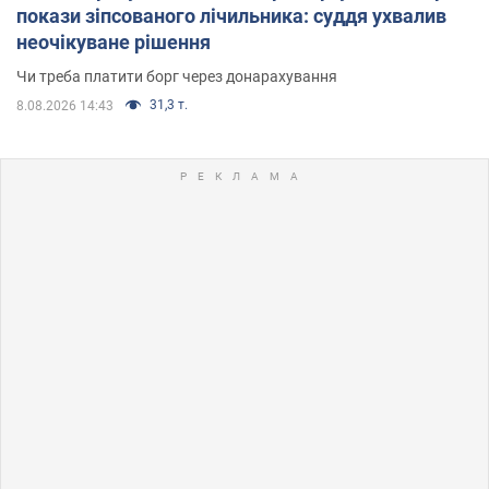
покази зіпсованого лічильника: суддя ухвалив
неочікуване рішення
Чи треба платити борг через донарахування
31,3 т.
8.08.2026 14:43