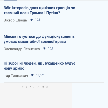
Збіг інтересів двох цинічних гравців чи
таємний план Трампа і Путіна?
Віктор Швець
10,5 т.
Мінськ готується до функціонування в
умовах масштабної воєнної кризи
Олександр Левченко
15,8 т.
Ні зброї, ні людей: як Лукашенко будує
нову армію
Ігар Тишкевич
13,5 т.