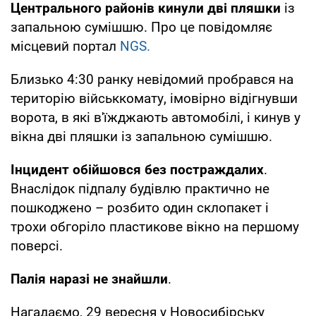
Центрального районів кинули дві пляшки
із
запальною сумішшю. Про це повідомляє
місцевий портал
NGS.
Близько 4:30 ранку невідомий пробрався на
територію військкомату, імовірно відігнувши
ворота, в які в'їжджають автомобілі, і кинув у
вікна дві пляшки із запальною сумішшю.
Інцидент обійшовся без постраждалих
.
Внаслідок підпалу будівлю практично не
пошкоджено – розбито один склопакет і
трохи обгоріло пластикове вікно на першому
поверсі.
Палія наразі не знайшли
.
Нагадаємо, 29 вересня у Новосибірську