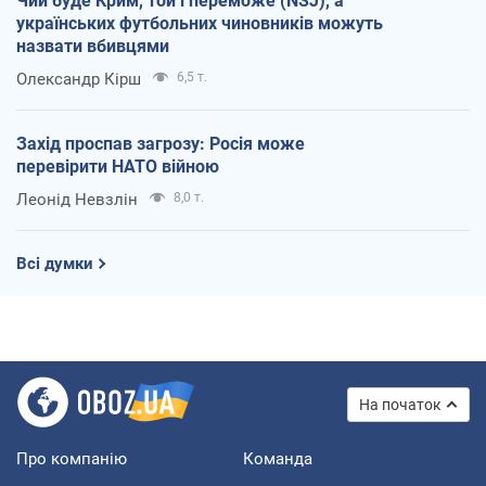
Чий буде Крим, той і переможе (NSJ), а
українських футбольних чиновників можуть
назвати вбивцями
Олександр Кірш
6,5 т.
Захід проспав загрозу: Росія може
перевірити НАТО війною
Леонід Невзлін
8,0 т.
Всі думки
На початок
Про компанію
Команда