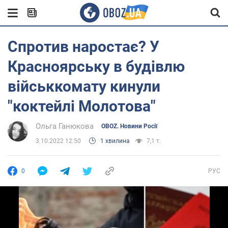
Спротив наростає? У
Красноярську в будівлю
військкомату кинули
"коктейлі Молотова"
Ольга Ганюкова
OBOZ. Новини Росії
3.10.2022 12:50
1 хвилина
7,1 т.
0
РУС