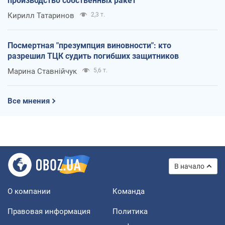
производство собственных ракет
Кирилл Татаринов
2,3 т.
Посмертная "презумпция виновности": кто
разрешил ТЦК судить погибших защитников
Марина Ставнійчук
5,6 т.
Все мнения
В начало
О компании
Команда
Правовая информация
Политика