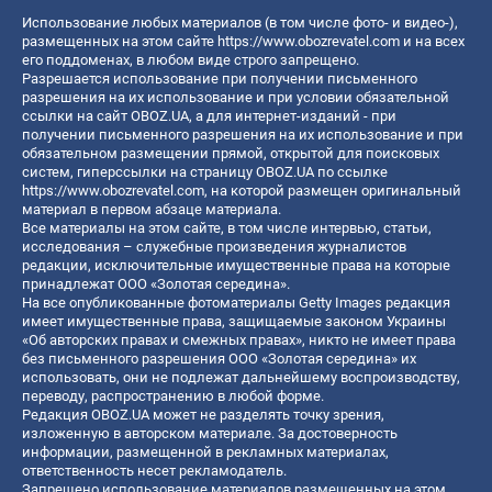
Использование любых материалов (в том числе фото- и видео-),
размещенных на этом сайте
https://www.obozrevatel.com
и на всех
его поддоменах, в любом виде строго запрещено.
Разрешается использование при получении письменного
разрешения на их использование и при условии обязательной
ссылки на сайт OBOZ.UA, а для интернет-изданий - при
получении письменного разрешения на их использование и при
обязательном размещении прямой, открытой для поисковых
систем, гиперссылки на страницу OBOZ.UA по ссылке
https://www.obozrevatel.com
, на которой размещен оригинальный
материал в первом абзаце материала.
Все материалы на этом сайте, в том числе интервью, статьи,
исследования – служебные произведения журналистов
редакции, исключительные имущественные права на которые
принадлежат ООО «Золотая середина».
На все опубликованные фотоматериалы Getty Images редакция
имеет имущественные права, защищаемые законом Украины
«Об авторских правах и смежных правах», никто не имеет права
без письменного разрешения ООО «Золотая середина» их
использовать, они не подлежат дальнейшему воспроизводству,
переводу, распространению в любой форме.
Редакция OBOZ.UA может не разделять точку зрения,
изложенную в авторском материале. За достоверность
информации, размещенной в рекламных материалах,
ответственность несет рекламодатель.
Запрещено использование материалов размещенных на этом