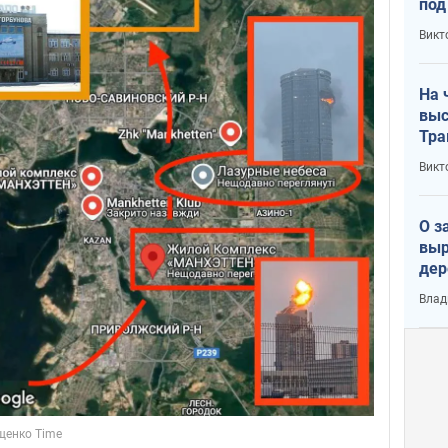
под
кри
Викт
лог
На 
выс
Тра
Викт
О з
выр
дер
что
Влад
Тер