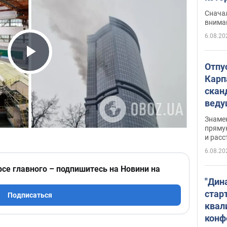
"агр
Сначал
внима
6.08.20
Play Video
Отпу
Карп
скан
вед
несп
Знаме
захе
пряму
и расс
6.08.20
рсе главного – подпишитесь на Новини на
"Дин
стар
Подписаться
квал
конф