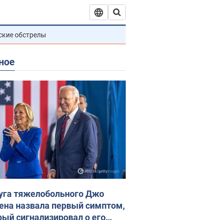
ские обстрелы
ное
уга тяжелобольного Джо
ена назвала первый симптом,
рый сигнализировал о его