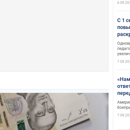
6.08.20
С 1 
повы
раск
Однов
педаг
увелич
7.08.20
«Нам
отве
пере
Patri
Амери
боепр
7.08.20