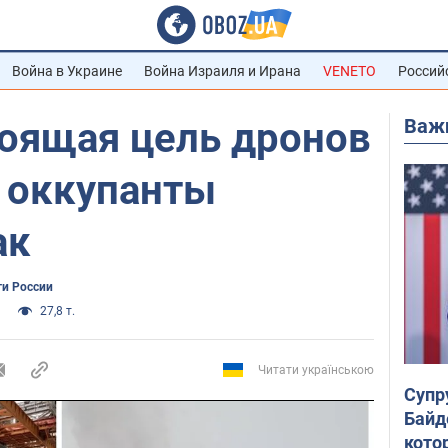
Война в Украине
Война Израиля и Ирана
VENETO
Россий
Важ
тоящая цель дронов
о оккупанты
ак
ти России
27,8 т.
Читати українською
Супр
Байд
кото