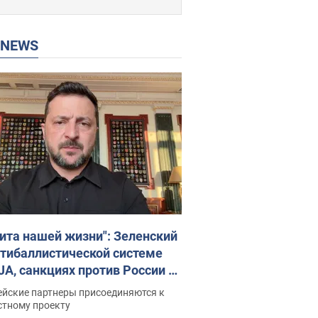
P NEWS
ита нашей жизни": Зеленский
нтибаллистической системе
JA, санкциях против России и
ержке аграриев. Видео
ейские партнеры присоединяются к
стному проекту