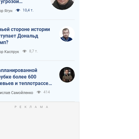
 угрозой
тическая
10,4 т.
ор Ягун
истика
чьей стороне истории
тупает Дональд
мп?
8,7 т.
ор Каспрук
апланированной
убке более 600
евьев и теплотрассе:
 происходит на
414
ислав Самойленко
емках в Киеве