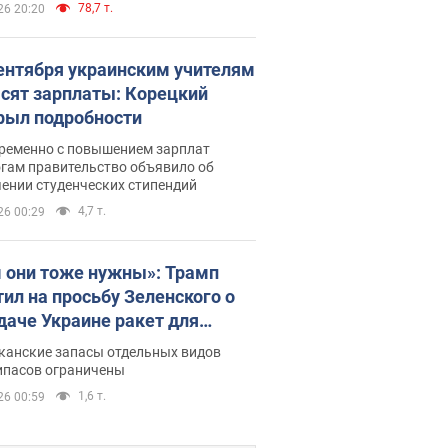
78,7 т.
26 20:20
сентября украинским учителям
сят зарплаты: Корецкий
рыл подробности
ременно с повышением зарплат
огам правительство объявило об
ении студенческих стипендий
4,7 т.
26 00:29
 они тоже нужны»: Трамп
тил на просьбу Зеленского о
даче Украине ракет для
ot
канские запасы отдельных видов
ипасов ограничены
1,6 т.
26 00:59