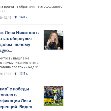
ессивном" раке
а врачи не обратили на это должного
ния
16,8 т.
26 12:46
ск Леси Никитюк в
атах обернулся
далом: почему
ущую
раведливо
нитость вышла на
йтили
ю коммуникацию в сети
тавила все точки над "i"
13,5 т.
26 17:32
амо" с победы
товало в
ификации Лиги
еренций. Видео