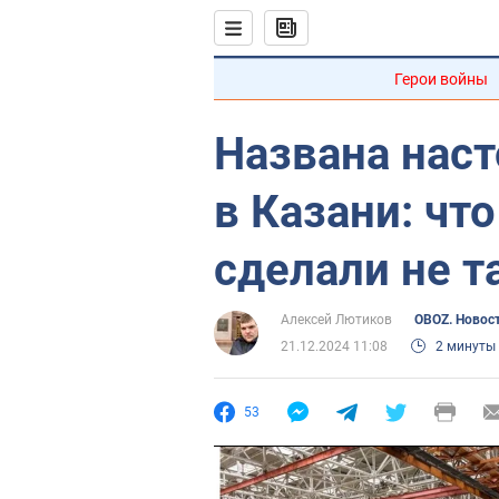
Герои войны
Названа нас
в Казани: чт
сделали не т
Алексей Лютиков
OBOZ. Новос
21.12.2024 11:08
2 минуты
53