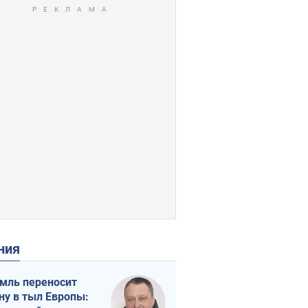
ения
мль переносит
ну в тыл Европы: