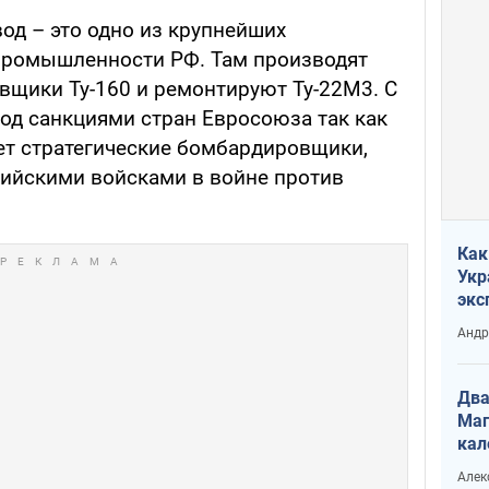
од – это одно из крупнейших
промышленности РФ. Там производят
вщики Ту-160 и ремонтируют Ту-22М3. С
под санкциями стран Евросоюза так как
ет стратегические бомбардировщики,
ийскими войсками в войне против
Как
Укр
экс
неф
Андр
Два
Маг
кал
Алек