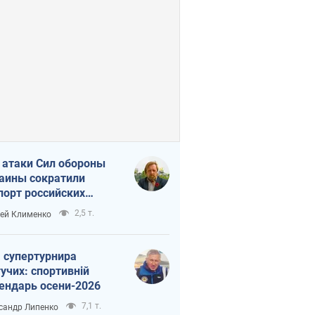
 атаки Сил обороны
аины сократили
порт российских
тепродуктов
2,5 т.
ей Клименко
 супертурнира
учих: спортивній
ендарь осени-2026
7,1 т.
сандр Липенко