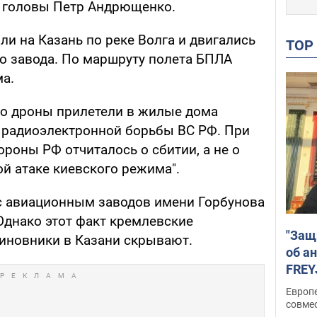
о головы Петр Андрющенко.
ли на Казань по реке Волга и двигались
TO
о завода. По маршруту полета БПЛА
а.
то дроны прилетели в жилые дома
 радиоэлектронной борьбы ВС РФ. При
ороны РФ отчиталось о сбитии, а не о
й атаке киевского режима".
 с авиационным заводов имени Горбунова
днако этот факт кремлевские
"Защ
иновники в Казани скрывают.
об а
FREY
подд
Европ
совме