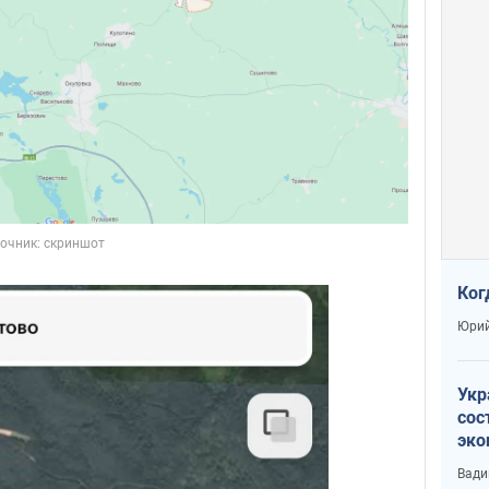
Ког
Юрий
Укр
сос
эко
Ест
Вади
тун