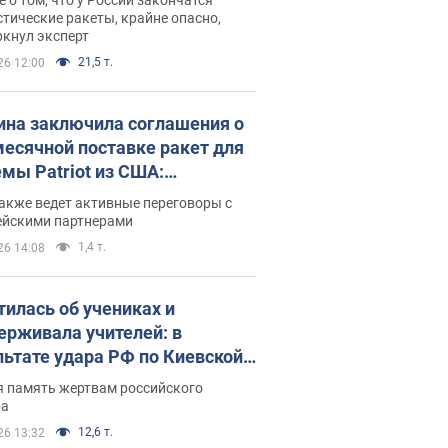
тические ракеты, крайне опасно,
ркнул эксперт
21,5 т.
26 12:00
ина заключила соглашения о
есячной поставке ракет для
емы Patriot из США:
нский раскрыл подробности
акже ведет активные переговоры с
ейскими партнерами
1,4 т.
26 14:08
тилась об учениках и
ерживала учителей: в
льтате удара РФ по Киевской
сти погибли директор
я память жертвам российского
ского лицея, её муж и внук
ра
12,6 т.
26 13:32