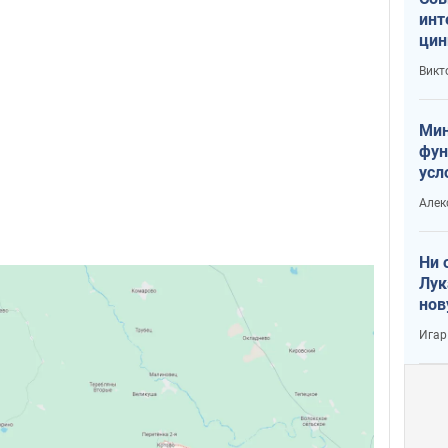
инт
цин
или
Викт
Тра
Мин
фун
усл
вое
Алек
Ни 
Лук
нов
Игар