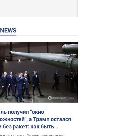
P NEWS
ль получил "окно
ожностей", а Трамп остался
и без ракет: как быть
ине? Интервью с Мельником
 о том, что у России закончатся