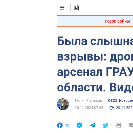
Герои войны
Была слышна
взрывы: дро
арсенал ГРА
области. Вид
Лилия Рагуцкая
OBOZ. Новости
20.11.2024 07:33
20.11.202
32