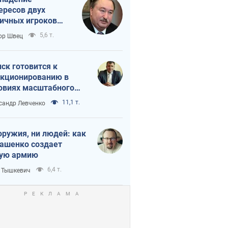
ересов двух
ичных игроков
 тайный план
5,6 т.
ор Швец
мпа и Путина?
ск готовится к
кционированию в
овиях масштабного
нного кризиса
11,1 т.
сандр Левченко
оружия, ни людей: как
ашенко создает
ую армию
6,4 т.
 Тышкевич