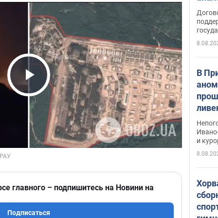
Догов
поддер
госуд
8.08.20
В Пр
аном
Play Video
прош
ливе
прев
Непог
Виде
Ивано
и кур
8.08.20
Хорв
рсе главного – подпишитесь на Новини на
сбор
спор
Подписаться