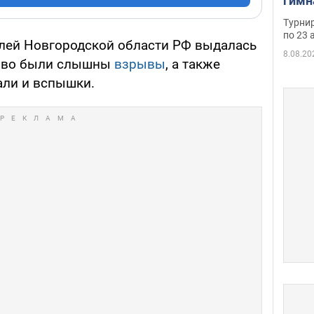
гимн
офиц
Турнир
на ч
по 23 
елей Новгородской области РФ выдалась
осно
8.08.20
тово были слышны
взрывы
, а также
али и вспышки.