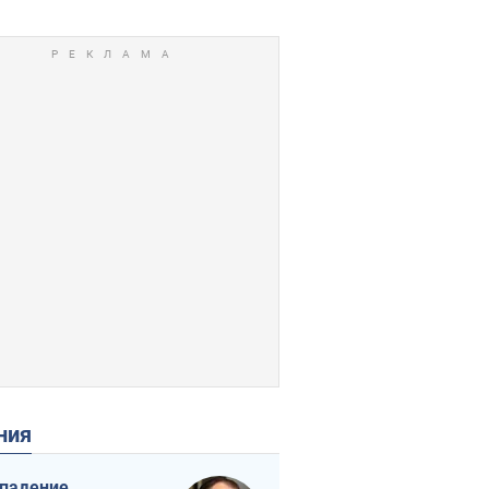
ения
падение