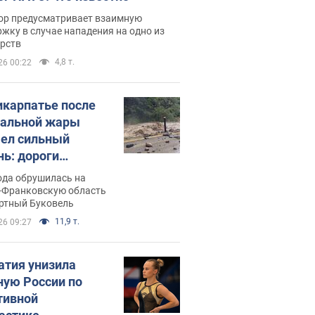
ор предусматривает взаимную
жку в случае нападения на одно из
арств
4,8 т.
26 00:22
икарпатье после
альной жары
ел сильный
нь: дороги
ратились в реки.
ода обрушилась на
о
-Франковскую область
ортный Буковель
11,9 т.
26 09:27
атия унизила
ную России по
тивной