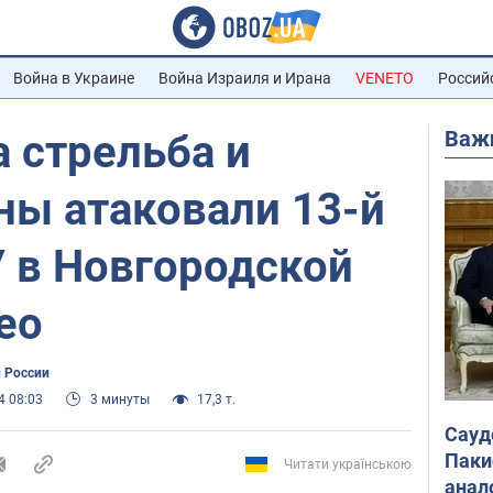
Война в Украине
Война Израиля и Ирана
VENETO
Россий
Важ
 стрельба и
ны атаковали 13-й
У в Новгородской
ео
 России
4 08:03
3 минуты
17,3 т.
Сауд
Паки
Читати українською
анал