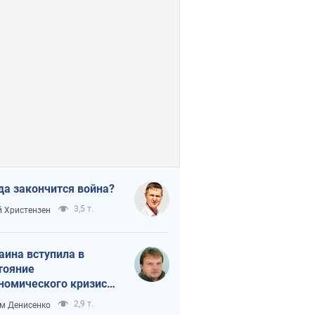
да закончится война?
3,5 т.
 Христензен
аина вступила в
тояние
номического кризиса.
ь ли свет в конце
2,9 т.
м Денисенко
неля?