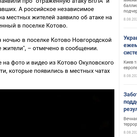
аявили про "отраженную атаку БпЛА" и
баллис
давших. А российское независимое
подче
на местных жителей заявило об атаке на
8.08.20
енный в поселке Котово.
Укра
ан ночью в поселке Котово Новгородской
ежем
 жители", – отмечено в сообщении.
сист
Зеле
 на фото и видео из Котово Окуловского
Киев т
европ
ти, которые появились в местных чатах
8.08.20
Забо
подд
резу
обла
Вечна
киев
терро
8.08.20