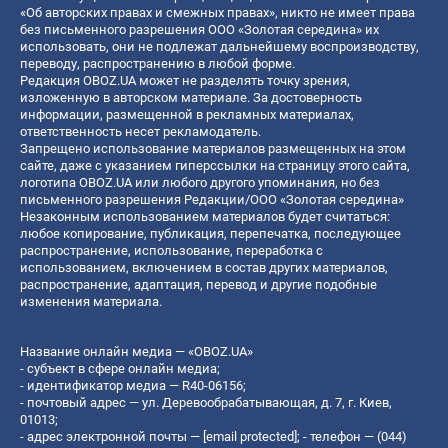
«Об авторских правах и смежных правах», никто не имеет права
без письменного разрешения ООО «Золотая середина» их
использовать, они не подлежат дальнейшему воспроизводству,
переводу, распространению в любой форме.
Редакция OBOZ.UA может не разделять точку зрения,
изложенную в авторском материале. За достоверность
информации, размещенной в рекламных материалах,
ответственность несет рекламодатель.
Запрещено использование материалов размещенных на этом
сайте, даже с указанием гиперссылки на страницу этого сайта,
логотипа OBOZ.UA или любого другого упоминания, но без
письменного разрешения Редакции/ООО «Золотая середина»
Незаконным использованием материалов будет считаться:
любое копирование, публикация, перепечатка, последующее
распространение, использование, переработка с
использованием, включением в состав других материалов,
распространение, адаптация, перевод и другие подобные
изменения материала.
Название онлайн медиа — «OBOZ.UA»
- субъект в сфере онлайн медиа;
- идентификатор медиа — R40-06156;
- почтовый адрес — ул. Деревообрабатывающая, д. 7, г. Киев,
01013;
- адрес электронной почты —
[email protected]
; - телефон — (044)