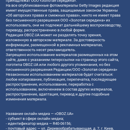
принадлежат ООО «Золотая середина».
На все опубликованные фотоматериалы Getty Images редакция
имеет имущественные права, защищаемые законом Украины
«Об авторских правах и смежных правах», никто не имеет права
без письменного разрешения ООО «Золотая середина» их
использовать, они не подлежат дальнейшему воспроизводству,
переводу, распространению в любой форме.
Редакция OBOZ.UA может не разделять точку зрения,
изложенную в авторском материале. За достоверность
информации, размещенной в рекламных материалах,
ответственность несет рекламодатель.
Запрещено использование материалов размещенных на этом
сайте, даже с указанием гиперссылки на страницу этого сайта,
логотипа OBOZ.UA или любого другого упоминания, но без
письменного разрешения Редакции/ООО «Золотая середина»
Незаконным использованием материалов будет считаться:
любое копирование, публикация, перепечатка, последующее
распространение, использование, переработка с
использованием, включением в состав других материалов,
распространение, адаптация, перевод и другие подобные
изменения материала.
Название онлайн медиа — «OBOZ.UA»
- субъект в сфере онлайн медиа;
- идентификатор медиа — R40-06156;
- почтовый адрес — ул. Деревообрабатывающая, д. 7, г. Киев,