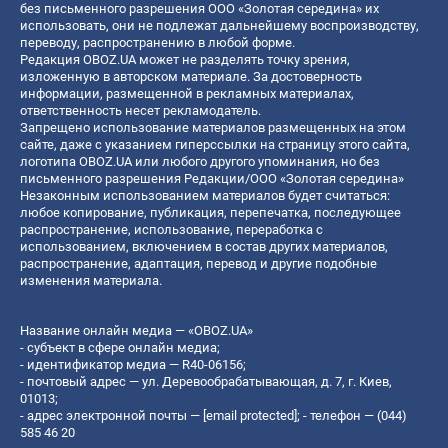
без письменного разрешения ООО «Золотая середина» их
использовать, они не подлежат дальнейшему воспроизводству,
переводу, распространению в любой форме.
Редакция OBOZ.UA может не разделять точку зрения,
изложенную в авторском материале. За достоверность
информации, размещенной в рекламных материалах,
ответственность несет рекламодатель.
Запрещено использование материалов размещенных на этом
сайте, даже с указанием гиперссылки на страницу этого сайта,
логотипа OBOZ.UA или любого другого упоминания, но без
письменного разрешения Редакции/ООО «Золотая середина»
Незаконным использованием материалов будет считаться:
любое копирование, публикация, перепечатка, последующее
распространение, использование, переработка с
использованием, включением в состав других материалов,
распространение, адаптация, перевод и другие подобные
изменения материала.
Название онлайн медиа — «OBOZ.UA»
- субъект в сфере онлайн медиа;
- идентификатор медиа — R40-06156;
- почтовый адрес — ул. Деревообрабатывающая, д. 7, г. Киев,
01013;
- адрес электронной почты —
[email protected]
; - телефон — (044)
585 46 20