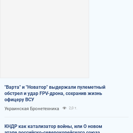
"Варта" и "Новатор" выдержали пулеметный
обстрел и удар FPV-дрона, сохранив жизнь
офицеру ВСУ
Украинская Бронетехника
2,0 т.
КНДР как катализатор войны, или О новом
этапе российско-северокорейского союза