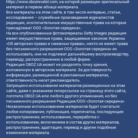
https://www.obozrevatel.com
, на которой размещен оригинальный
материал в первом абзаце материала.
Все материалы на этом сайте, в том числе интервью, статьи,
исследования – служебные произведения журналистов
редакции, исключительные имущественные права на которые
принадлежат ООО «Золотая середина».
На все опубликованные фотоматериалы Getty Images редакция
имеет имущественные права, защищаемые законом Украины
«Об авторских правах и смежных правах», никто не имеет права
без письменного разрешения ООО «Золотая середина» их
использовать, они не подлежат дальнейшему воспроизводству,
переводу, распространению в любой форме.
Редакция OBOZ.UA может не разделять точку зрения,
изложенную в авторском материале. За достоверность
информации, размещенной в рекламных материалах,
ответственность несет рекламодатель.
Запрещено использование материалов размещенных на этом
сайте, даже с указанием гиперссылки на страницу этого сайта,
логотипа OBOZ.UA или любого другого упоминания, но без
письменного разрешения Редакции/ООО «Золотая середина»
Незаконным использованием материалов будет считаться:
любое копирование, публикация, перепечатка, последующее
распространение, использование, переработка с
использованием, включением в состав других материалов,
распространение, адаптация, перевод и другие подобные
изменения материала.