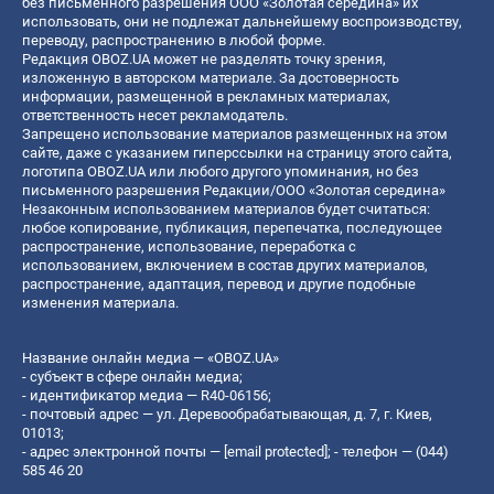
без письменного разрешения ООО «Золотая середина» их
использовать, они не подлежат дальнейшему воспроизводству,
переводу, распространению в любой форме.
Редакция OBOZ.UA может не разделять точку зрения,
изложенную в авторском материале. За достоверность
информации, размещенной в рекламных материалах,
ответственность несет рекламодатель.
Запрещено использование материалов размещенных на этом
сайте, даже с указанием гиперссылки на страницу этого сайта,
логотипа OBOZ.UA или любого другого упоминания, но без
письменного разрешения Редакции/ООО «Золотая середина»
Незаконным использованием материалов будет считаться:
любое копирование, публикация, перепечатка, последующее
распространение, использование, переработка с
использованием, включением в состав других материалов,
распространение, адаптация, перевод и другие подобные
изменения материала.
Название онлайн медиа — «OBOZ.UA»
- субъект в сфере онлайн медиа;
- идентификатор медиа — R40-06156;
- почтовый адрес — ул. Деревообрабатывающая, д. 7, г. Киев,
01013;
- адрес электронной почты —
[email protected]
; - телефон — (044)
585 46 20