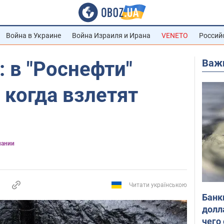
Война в Украине
Война Израиля и Ирана
VENETO
Россий
Важ
: в "Роснефти"
 когда взлетят
пании
Читати українською
Банк
долл
чего