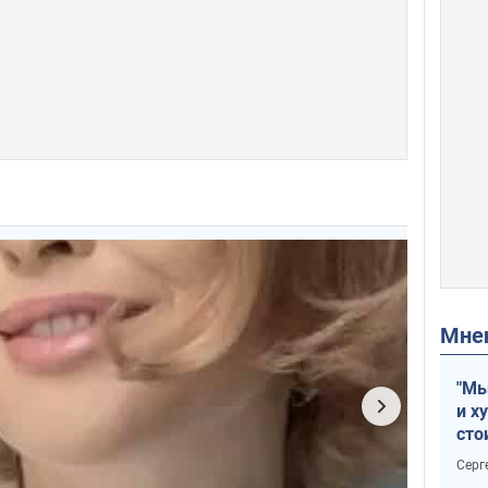
Мн
"Мы
и х
сто
отч
Серг
рак