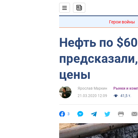
Герои войны
Нефть по $60
предсказали,
цены
Ярослав Маркин
Рынки и ком
21.03.2020 12:09
41,5 т.
3