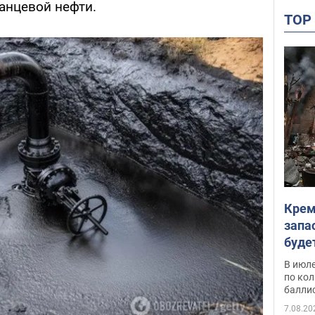
анцевой нефти.
TO
Крем
запа
буде
В июле
по ко
балли
7.08.20