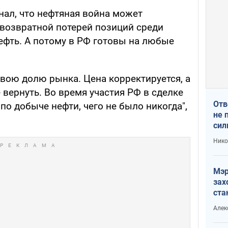
нал, что нефтяная война может
звозвратной потерей позиций среди
ефть. А потому в РФ готовы на любые
вою долю рынка. Цена корректируется, а
вернуть. Во время участия РФ в сделке
Отв
о добыче нефти, чего не было никогда",
не 
сил
гос
Нико
Мэр
зах
ста
и н
Алек
рей