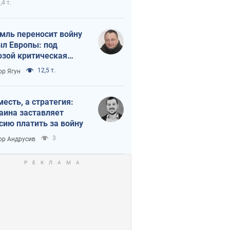
,4 т.
мль переносит войну
ыл Европы: под
озой критическая
истика
12,5 т.
ор Ягун
месть, а стратегия:
аина заставляет
сию платить за войну
3
ор Андрусив