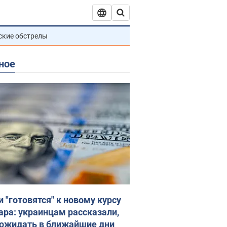
ские обстрелы
ное
и "готовятся" к новому курсу
ара: украинцам рассказали,
 ожидать в ближайшие дни