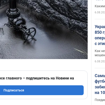
Каким
6.08.20
Укра
850 
опер
с эт
Как не
мошен
6.08.20
Самы
рсе главного – подпишитесь на Новини на
футб
заби
Подписаться
на 1
Виде
Поеди