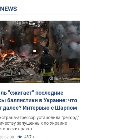
P NEWS
ль "сжигает" последние
сы баллистики в Украине: что
т далее? Интервью с Шарпом
 страна-агрессор установила "рекорд"
личеству запущенных по Украине
стических ракет
48,7 т.
26 07:00