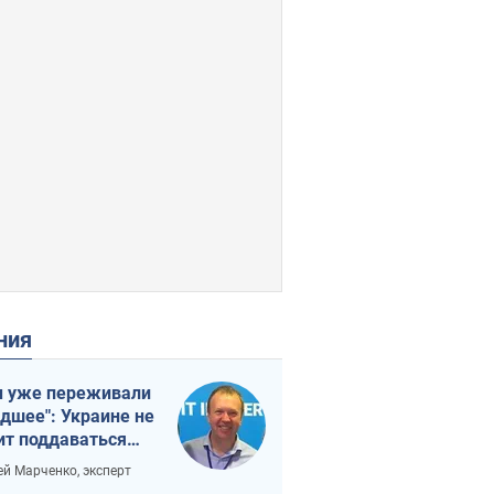
ения
 уже переживали
удшее": Украине не
ит поддаваться
аянию из-за
ей Марченко, эксперт
етного террора