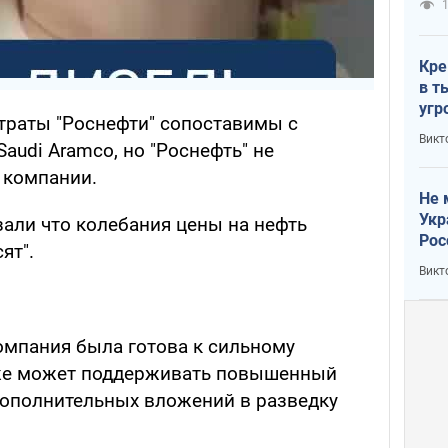
1
Кре
в т
угр
траты "Роснефти" сопоставимы с
лог
Викт
udi Aramco, но "Роснефть" не
а компании.
Не 
Укр
азали что колебания цены на нефть
Рос
ят".
Викт
компания была готова к сильному
аже может поддерживать повышенный
дополнительных вложений в разведку