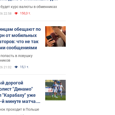
 будет курс валюты в обменниках
150,3 т.
26 22:58
инцам обещают по
грн от мобильных
аторов: что не так
ими сообщениями
 попасть в ловушку
ников
15,1 т.
26 21:02
й дорогой
олист "Динамо"
л "Карабаху" уже
0-й минуте матча.
о
нок проходит в Польше