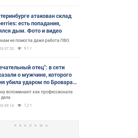
атеринбурге атакован склад
erries: есть попадания,
ялся дым. Фото и видео
янам не помогла даже работа ПВО
9,1 т.
26 07:20
ечательный отец": в сети
казали о мужчине, которого
ия убила ударом по Броварам.
ну вспоминают как профессионала
 дела
1,2 т.
26 09:14