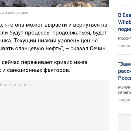
В Ек
Wildb
ю, что она может вырасти и вернуться на
подн
сли будут процессы продолжаться, будет
Росси
нка. Текущий низкий уровень цен не
7.08.20
вать сланцевую нефть", – сказал Сечин.
 сейчас переживает кризис из-за
"Зам
х и санкционных факторов.
расс
Росс
Фото
Мужчи
своего
7.08.20