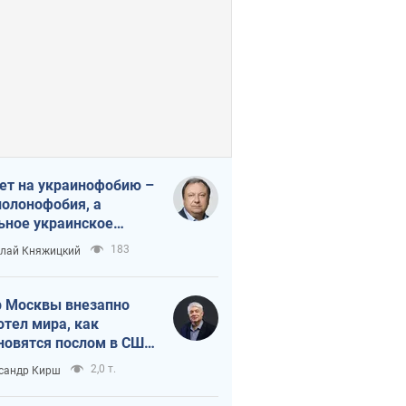
ет на украинофобию –
полонофобия, а
ьное украинское
ударство
183
лай Княжицкий
 Москвы внезапно
отел мира, как
новятся послом в США
овые украинские топ-
2,0 т.
сандр Кирш
тинги