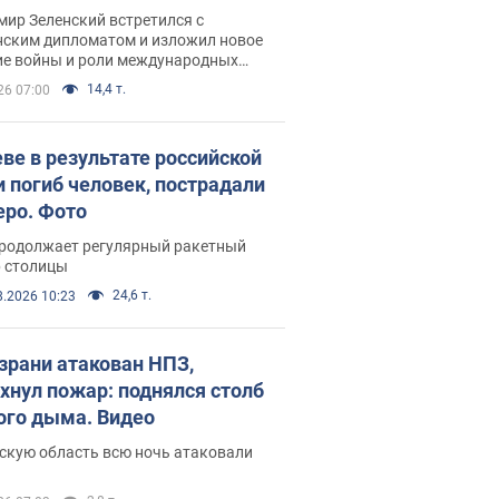
рвью с Безсмертным
ир Зеленский встретился с
нским дипломатом и изложил новое
ие войны и роли международных
ров в борьбе с Россией
14,4 т.
26 07:00
еве в результате российской
и погиб человек, пострадали
еро. Фото
продолжает регулярный ракетный
р столицы
24,6 т.
8.2026 10:23
зрани атакован НПЗ,
хнул пожар: поднялся столб
ого дыма. Видео
скую область всю ночь атаковали