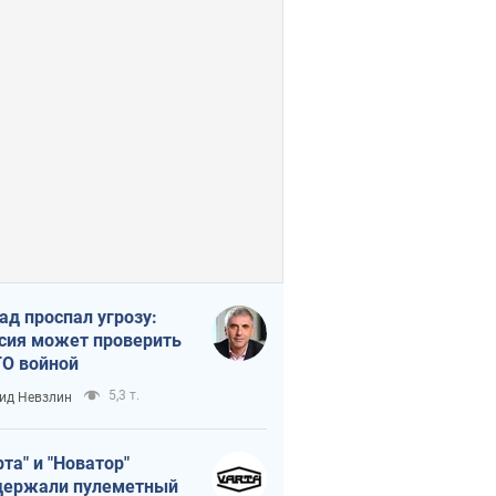
ад проспал угрозу:
сия может проверить
О войной
5,3 т.
ид Невзлин
рта" и "Новатор"
ержали пулеметный