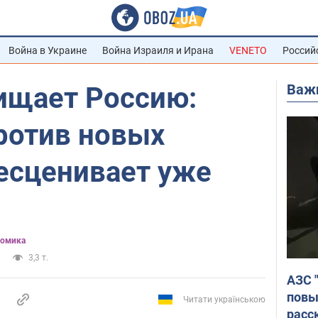
Война в Украине
Война Израиля и Ирана
VENETO
Россий
Важ
ищает Россию:
ротив новых
есценивает уже
омика
3,3 т.
АЗС 
повы
Читати українською
расс