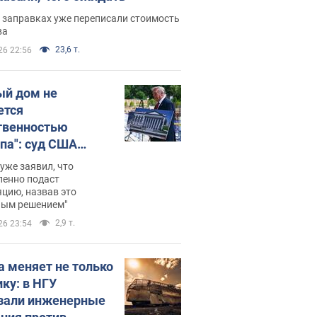
 заправках уже переписали стоимость
ва
23,6 т.
26 22:56
ый дом не
ется
твенностью
па": суд США
становил
уже заявил, что
ительство
ленно подаст
цию, назвав это
ного зала
ным решением"
мостью 400 млн
2,9 т.
26 23:54
аров
а меняет не только
ику: в НГУ
зали инженерные