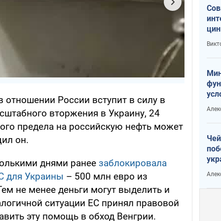
Сов
инт
цин
или
Викт
Тра
Мин
фун
усл
в отношении России вступит в силу в
вое
Алек
штабного вторжения в Украину, 24
вого предела на российскую нефть может
Чей
щил он.
поб
укр
колькими днями ранее
заблокировала
чин
Алек
С для Украины
– 500 млн евро из
наз
ем не менее деньги могут выделить и
налогичной ситуации ЕС принял правовой
авить эту помощь в обход Венгрии.