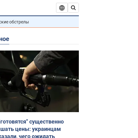
ские обстрелы
ное
"готовятся" существенно
шать цены: украинцам
казали, чего ожидать