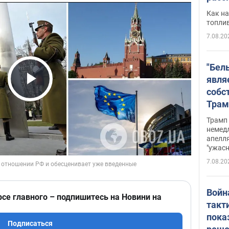
Как на
топли
7.08.20
"Бел
явля
собс
Play Video
Трам
прио
Трамп 
стро
немед
апелля
баль
"ужас
стои
7.08.20
долл
Войн
рсе главного – подпишитесь на Новини на
такт
пока
Подписаться