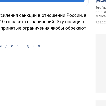
реше
росс
Это "
дрон
эстети
усиления санкций в отношении России, в
Макса
10-го пакета ограничений. Эту позицию
7.08.20
е принятые ограничения якобы обрекают
идео дня