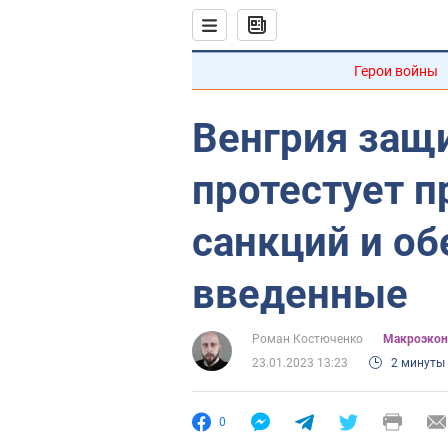
Герои войны
Венгрия защ
протестует п
санкций и об
введенные
Роман Костюченко
Mакроэкон
23.01.2023 13:23
2 минуты
0