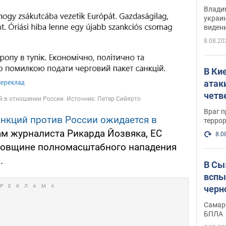
Инте
Владим
украи
виден
партне
8.08.20
В Ки
атак
четв
Враг 
анкций против России ожидается в
терро
ам журналиста Рикарда Йозвяка, ЕС
8.0
одовщине полномасштабного нападения
.
В Сы
вспы
черн
Самар
БПЛА