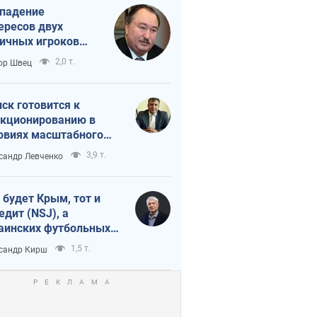
падение
ересов двух
ичных игроков
 тайный план
2,0 т.
ор Швец
мпа и Путина?
ск готовится к
кционированию в
овиях масштабного
нного кризиса
3,9 т.
сандр Левченко
 будет Крым, тот и
едит (NSJ), а
аинских футбольных
овников могут
1,5 т.
сандр Кирш
вать убийцами