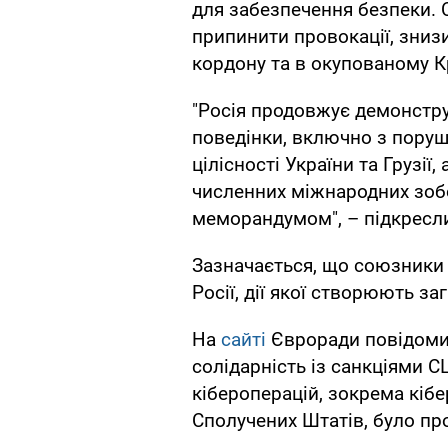
для забезпечення безпеки.
припинити провокації, зниз
кордону та в окупованому К
"Росія продовжує демонстру
поведінки, включно з поруш
цілісності України та Грузії
численних міжнародних зоб
меморандумом", – підкресл
Зазначається, що союзники
Росії, дії якої створюють з
На
сайті
Євроради повідоми
солідарність із санкціями С
кібероперацій, зокрема кібе
Сполучених Штатів, було пр