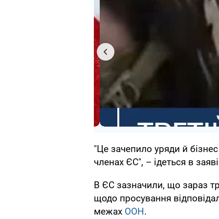
"Це зачепило уряди й бізнес 
членах ЄС", – ідеться в заяві
В ЄС зазначили, що зараз т
щодо просування відповідал
межах
ООН
.