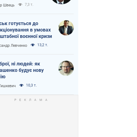
тіна?
7,3 т.
ор Швець
ськ готується до
кціонування в умовах
штабної воєнної кризи
13,2 т.
сандр Левченко
зброї, ні людей: як
ашенко будує нову
ію
10,3 т.
 Тишкевич