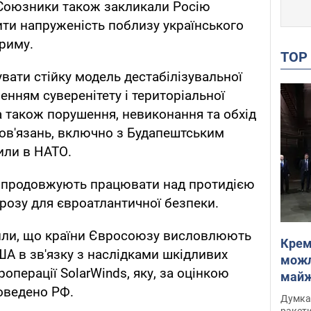
 Союзники також закликали Росію
ити напруженість поблизу українського
риму.
TO
вати стійку модель дестабілізувальної
енням суверенітету і територіальної
, а також порушення, невиконання та обхід
ов'язань, включно з Будапештським
или в НАТО.
 продовжують працювати над протидією
агрозу для євроатлантичної безпеки.
ли, що країни Євросоюзу висловлюють
Крем
ША в зв'язку з наслідками шкідливих
можл
роперації SolarWinds, яку, за оцінкою
майже
оведено РФ.
Інте
Думка,
ракети