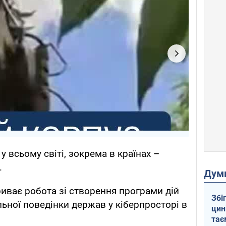
у всьому світі, зокрема в країнах –
.
Дум
риває робота зі створення програми дій
Збі
ьної поведінки держав у кіберпросторі в
цин
тає