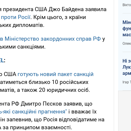
і Пу
Вікт
ія президента США Джо Байдена заявила
проти Росії
. Крім цього, з країни
Мін
ьких дипломатів.
фун
мас
в Міністерство закордонних справ РФ
у
Олек
ькими санкціями.
EL
:
Ні 
Лук
арм
що США
готують новий пакет санкцій
ватиметься близько 10 російських
Ігар
матів, а також 20 юридичних осіб.
ента РФ Дмитро Пєсков заявив, що
-які санкційні прагнення"
і вважає їх
ін запевнив, що Росія відповідатиме на
 за принципом взаємності.