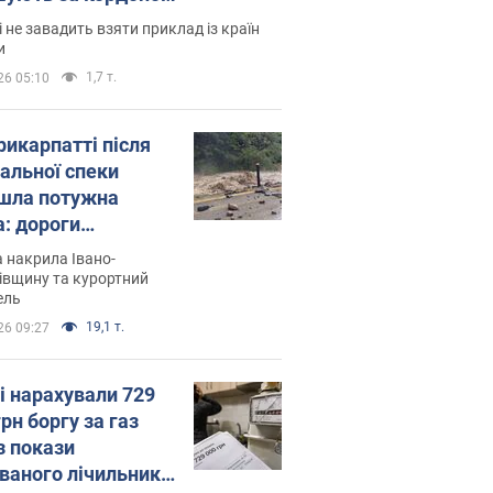
і не завадить взяти приклад із країн
и
1,7 т.
26 05:10
рикарпатті після
альної спеки
шла потужна
а: дороги
творились на
 накрила Івано-
. Відео
івщину та курортний
ель
19,1 т.
26 09:27
і нарахували 729
грн боргу за газ
з покази
ованого лічильника: