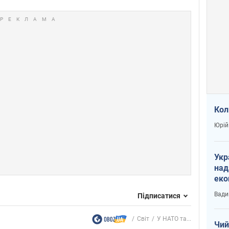
Кол
Юрій
Укр
над
еко
сві
Вади
Підписатися
Світ
У НАТО та...
Чий