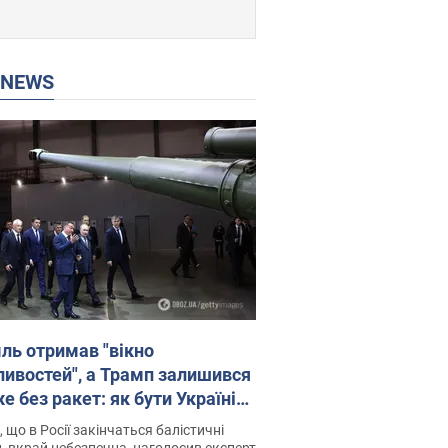
P NEWS
ль отримав "вікно
ивостей", а Трамп залишився
 без ракет: як бути Україні?
рв’ю з Мельником
 що в Росії закінчаться балістичні
, вкрай небезпечна, наголосив експерт