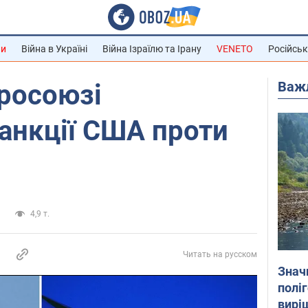
ни
Війна в Україні
Війна Ізраїлю та Ірану
VENETO
Російськ
Важ
росоюзі
анкції США проти
а
4,9 т.
Читать на русском
Знач
полі
вирі