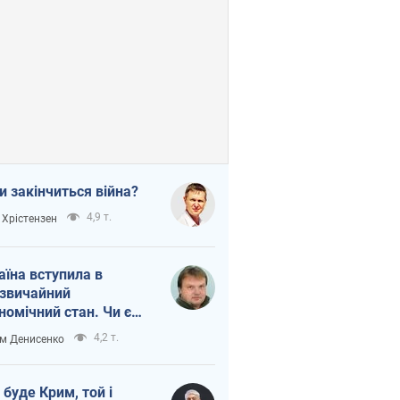
и закінчиться війна?
4,9 т.
 Хрістензен
аїна вступила в
звичайний
номічний стан. Чи є
тло вкінці тунелю?
4,2 т.
м Денисенко
 буде Крим, той і