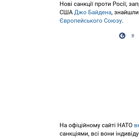
Нові санкції проти Росії, з
США
Джо Байдена
, знайшли
Європейського Союзу
.
В
На офіційному сайті НАТО
в
санкціями, всі вони індиві