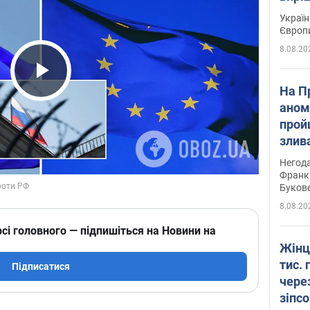
Україн
Європ
8.08.20
Play Video
На П
аном
прой
злив
пере
Негода
річки
Франк
Буков
8.08.20
сі головного — підпишіться на Новини на
Жінц
тис. 
Підписатися
чере
зіпс