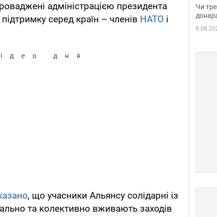
судд
апроваджені адміністрацією президента
Чи тре
неоч
донар
 підтримку серед країн – членів
НАТО
і
8.08.20
ідео дня
казано
, що учасники Альянсу солідарні із
дуально та колективно вживають заходів