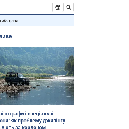
і обстріли
ливе
ні штрафи і спеціальні
гони: як проблему джипінгу
шують за кордоном