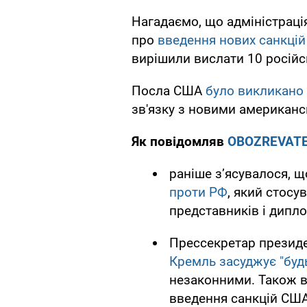
Нагадаємо, що адміністрац
про
введення нових санкцій 
вирішили вислати 10 російс
Посла США
було викликано 
зв'язку з новими американс
Як повідомляв
OBOZREVAT
раніше з’ясувалося, 
проти РФ
, який стосу
представників і дипло
Прессекретар презид
Кремль засуджує "будь
незаконними. Також в
введення санкцій США