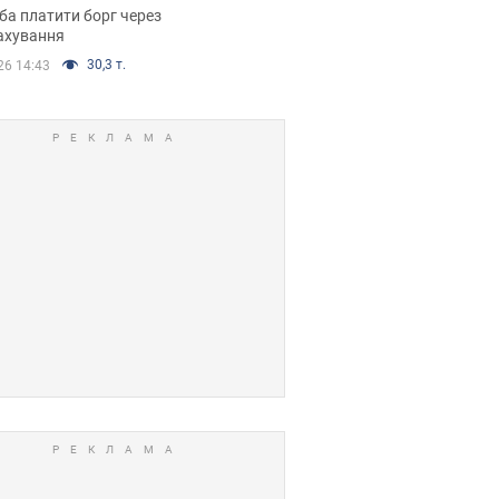
я ухвалив
ба платити борг через
ікуване рішення
ахування
30,3 т.
26 14:43