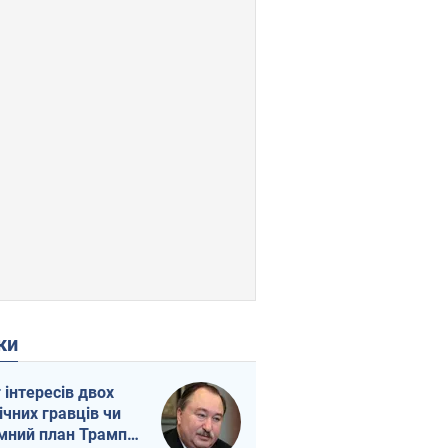
ки
г інтересів двох
ічних гравців чи
мний план Трампа