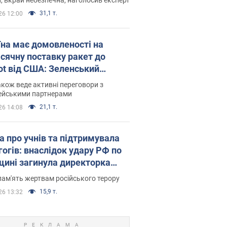
31,1 т.
26 12:00
їна має домовленості на
сячну поставку ракет до
iot від США: Зеленський
рив подробиці
акож веде активні переговори з
ейськими партнерами
21,1 т.
26 14:08
а про учнів та підтримувала
гогів: внаслідок удару РФ по
щині загинула директорка
ького ліцею, її чоловік та онук
пам'ять жертвам російського терору
15,9 т.
26 13:32