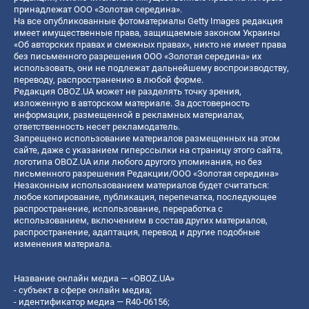
принадлежат ООО «Золотая середина».
На все опубликованные фотоматериалы Getty Images редакция
имеет имущественные права, защищаемые законом Украины
«Об авторских правах и смежных правах», никто не имеет права
без письменного разрешения ООО «Золотая середина» их
использовать, они не подлежат дальнейшему воспроизводству,
переводу, распространению в любой форме.
Редакция OBOZ.UA может не разделять точку зрения,
изложенную в авторском материале. За достоверность
информации, размещенной в рекламных материалах,
ответственность несет рекламодатель.
Запрещено использование материалов размещенных на этом
сайте, даже с указанием гиперссылки на страницу этого сайта,
логотипа OBOZ.UA или любого другого упоминания, но без
письменного разрешения Редакции/ООО «Золотая середина»
Незаконным использованием материалов будет считаться:
любое копирование, публикация, перепечатка, последующее
распространение, использование, переработка с
использованием, включением в состав других материалов,
распространение, адаптация, перевод и другие подобные
изменения материала.
Название онлайн медиа — «OBOZ.UA»
- субъект в сфере онлайн медиа;
- идентификатор медиа — R40-06156;