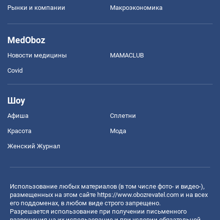
Рынки и компании
Mакроэкономика
MedOboz
Новости медицины
MAMACLUB
Covid
Шоу
Афиша
Сплетни
Красота
Мода
Женский Журнал
Использование любых материалов (в том числе фото- и видео-),
размещенных на этом сайте
https://www.obozrevatel.com
и на всех
его поддоменах, в любом виде строго запрещено.
Разрешается использование при получении письменного
разрешения на их использование и при условии обязательной