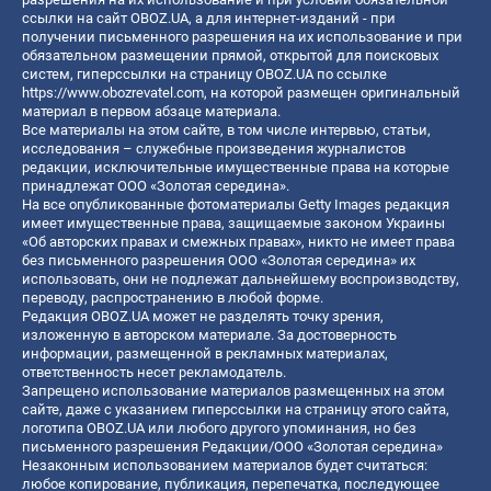
ссылки на сайт OBOZ.UA, а для интернет-изданий - при
получении письменного разрешения на их использование и при
обязательном размещении прямой, открытой для поисковых
систем, гиперссылки на страницу OBOZ.UA по ссылке
https://www.obozrevatel.com
, на которой размещен оригинальный
материал в первом абзаце материала.
Все материалы на этом сайте, в том числе интервью, статьи,
исследования – служебные произведения журналистов
редакции, исключительные имущественные права на которые
принадлежат ООО «Золотая середина».
На все опубликованные фотоматериалы Getty Images редакция
имеет имущественные права, защищаемые законом Украины
«Об авторских правах и смежных правах», никто не имеет права
без письменного разрешения ООО «Золотая середина» их
использовать, они не подлежат дальнейшему воспроизводству,
переводу, распространению в любой форме.
Редакция OBOZ.UA может не разделять точку зрения,
изложенную в авторском материале. За достоверность
информации, размещенной в рекламных материалах,
ответственность несет рекламодатель.
Запрещено использование материалов размещенных на этом
сайте, даже с указанием гиперссылки на страницу этого сайта,
логотипа OBOZ.UA или любого другого упоминания, но без
письменного разрешения Редакции/ООО «Золотая середина»
Незаконным использованием материалов будет считаться:
любое копирование, публикация, перепечатка, последующее