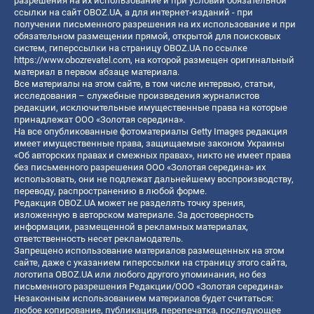
разрешения на их использование и при условии обязательной
ссылки на сайт OBOZ.UA, а для интернет-изданий - при
получении письменного разрешения на их использование и при
обязательном размещении прямой, открытой для поисковых
систем, гиперссылки на страницу OBOZ.UA по ссылке
https://www.obozrevatel.com
, на которой размещен оригинальный
материал в первом абзаце материала.
Все материалы на этом сайте, в том числе интервью, статьи,
исследования – служебные произведения журналистов
редакции, исключительные имущественные права на которые
принадлежат ООО «Золотая середина».
На все опубликованные фотоматериалы Getty Images редакция
имеет имущественные права, защищаемые законом Украины
«Об авторских правах и смежных правах», никто не имеет права
без письменного разрешения ООО «Золотая середина» их
использовать, они не подлежат дальнейшему воспроизводству,
переводу, распространению в любой форме.
Редакция OBOZ.UA может не разделять точку зрения,
изложенную в авторском материале. За достоверность
информации, размещенной в рекламных материалах,
ответственность несет рекламодатель.
Запрещено использование материалов размещенных на этом
сайте, даже с указанием гиперссылки на страницу этого сайта,
логотипа OBOZ.UA или любого другого упоминания, но без
письменного разрешения Редакции/ООО «Золотая середина»
Незаконным использованием материалов будет считаться:
любое копирование, публикация, перепечатка, последующее