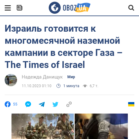
Израиль готовится к
многомесячной наземной
кампании в секторе Газа –
The Times of Israel
Надежда Данищук
Мир
11.10.2023 01:10
1 минута
6,7 т.
55