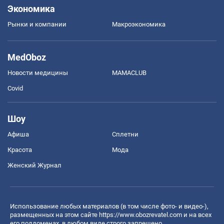
Экономика
Рынки и компании
Mакроэкономика
MedOboz
Новости медицины
MAMACLUB
Covid
Шоу
Афиша
Сплетни
Красота
Мода
Женский Журнал
Использование любых материалов (в том числе фото- и видео-),
размещенных на этом сайте
https://www.obozrevatel.com
и на всех
его поддоменах, в любом виде строго запрещено.