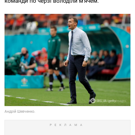
команди по черзі володіли м'ячем.