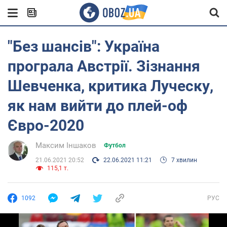
"Без шансів": Україна
програла Австрії. Зізнання
Шевченка, критика Луческу,
як нам вийти до плей-оф
Євро-2020
Максим Іншаков
Футбол
21.06.2021 20:52
22.06.2021 11:21
7 хвилин
115,1 т.
1092
РУС