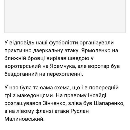
У відповідь наші футболісти організували
практично дзеркальну атаку. Ярмоленко на
ближній бровці вирізав шведою у
воротарський на Яремчука, але воротар був
бездоганний на перехопленні.
У нас була та сама схема, що і в попередній
грі з македонцями. На правому інсайдi
розташувався Зінченко, зліва був Шапаренко,
а на лівому фланзі атаки Руслан
Малиновський.