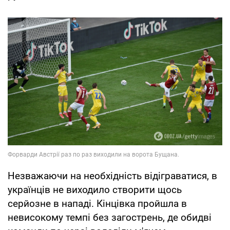
Незважаючи на необхідність відіграватися, в
українцiв не виходило створити щось
серйозне в нападі. Кінцівка пройшла в
невисокому темпі без загострень, де обидві