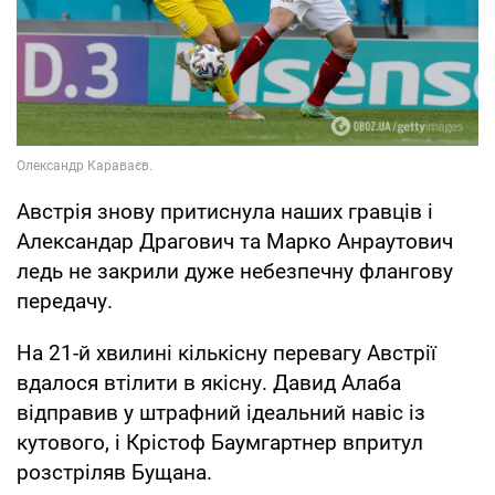
Австрія знову притиснула наших гравців і
Александар Драгович та Марко Анраутович
ледь не закрили дуже небезпечну флангову
передачу.
На 21-й хвилині кількісну перевагу Австрії
вдалося втілити в якісну. Давид Алаба
відправив у штрафний ідеальний навіс із
кутового, і Крістоф Баумгартнер впритул
розстріляв Бущана.