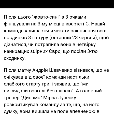
Після цього "жовто-сині" з 3 очками
фінішували на 3-му місці в квартеті С. Нашій
команді залишається чекати закінчення всіх
поєдинків 3-го туру (останній 23 червня), щоб
дізнатися, чи потрапила вона в четвірку
найкращих збірних Євро, що посiли 3-тю
сходинку.
Після матчу Андрій Шевченко зізнався, що не
очікував від своєї команди настільки
слабкого старту гри, і заявив, що "ми
виглядали взагалі без шансів". А головний
тренер "Динамо" Мірча Луческу
розкритикував команду за те, що, на його
думку, вона вийшла на поле впевненою в