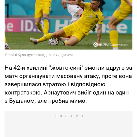
На 42-й хвилині "жовто-сині" змогли вдруге за
матч організувати масовану атаку, проте вона
завершилася втратою і відповідною
контратакою. Арнаутович вибіг один на один
з Бущаном, але пробив мимо.