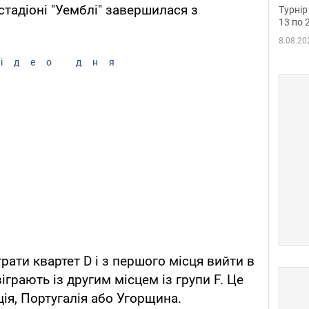
до ч
стадіоні "Уемблі" завершилася з
Турнір
осно
13 по 
8.08.20
ідео дня
ати квартет D і з першого місця вийти в
іграють із другим місцем із групи F. Це
ія, Португалія або Угорщина.