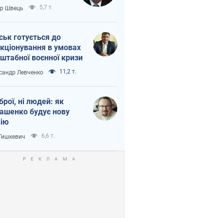
тіна?
5,7 т.
ор Швець
ськ готується до
кціонування в умовах
штабної воєнної кризи
11,2 т.
сандр Левченко
зброї, ні людей: як
ашенко будує нову
ію
6,6 т.
 Тишкевич