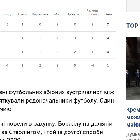
TO
рівні футбольних збірних зустрічалися між
святкували родоначальники футболу. Один
ічию
Крем
можл
ічі повели в рахунку. Боржілу на дальній
майже
за Стерлінгом, і той із другої спроби
Інте
Думка,
ракети