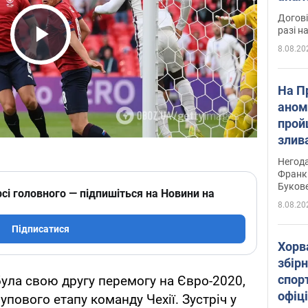
Догові
разі н
8.08.20
Play Video
На П
аном
прой
злив
пере
Негода
річки
Франк
Буков
сі головного — підпишіться на Новини на
8.08.20
Підписатися
Хорв
збірн
спор
була свою другу перемогу на Євро-2020,
офіц
упового етапу команду Чехії. Зустріч у