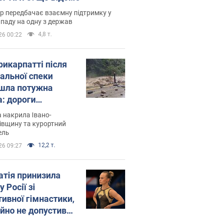
р передбачає взаємну підтримку у
ападу на одну з держав
4,8 т.
26 00:22
рикарпатті після
альної спеки
шла потужна
а: дороги
творились на
 накрила Івано-
. Відео
івщину та курортний
ель
12,2 т.
26 09:27
атія принизила
у Росії зі
тивної гімнастики,
ійно не допустивши