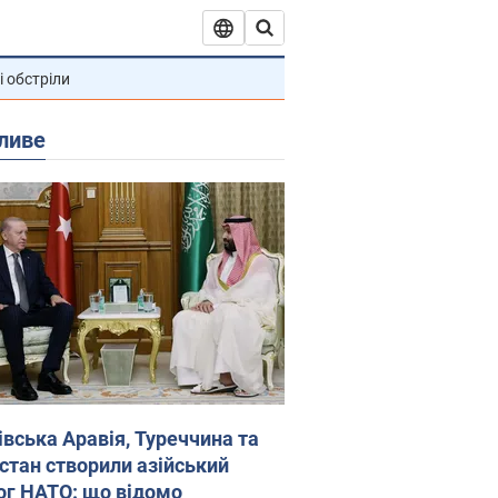
і обстріли
ливе
івська Аравія, Туреччина та
стан створили азійський
ог НАТО: що відомо