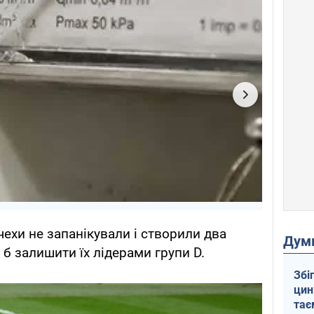
ехи не запанікували і створили два
Дум
б залишити їх лідерами групи D.
Збі
цин
тає