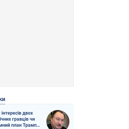
ки
г інтересів двох
ічних гравців чи
мний план Трампа