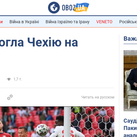
ни
Війна в Україні
Війна Ізраїлю та Ірану
VENETO
Російськ
Важ
огла Чехію на
и
1,7 т.
Читать на русском
Сауд
Паки
анал