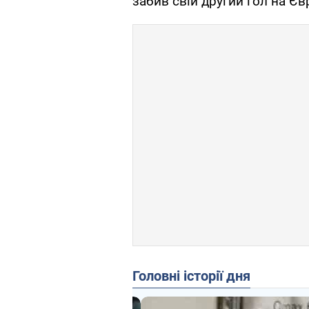
забив свій другий гол на Єв
Головні історії дня