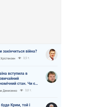
и закінчиться війна?
3,5 т.
 Хрістензен
аїна вступила в
звичайний
номічний стан. Чи є
тло вкінці тунелю?
3,0 т.
м Денисенко
 буде Крим, той і