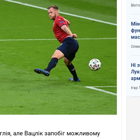
і Пу
Вікт
Мін
фун
мас
Олек
Ні 
Лук
арм
Ігар
глія, але Вацлік запобіг можливому