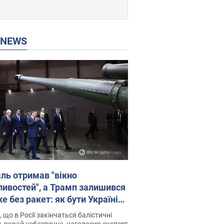
P NEWS
ль отримав "вікно
ивостей", а Трамп залишився
 без ракет: як бути Україні?
рв’ю з Мельником
 що в Росії закінчаться балістичні
, вкрай небезпечна, наголосив експерт