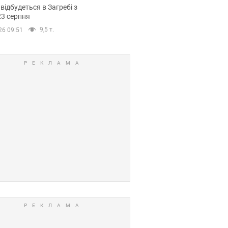
емпіонату Європи
 відбудеться в Загребі з
вних спортсменів
23 серпня
9,5 т.
26 09:51