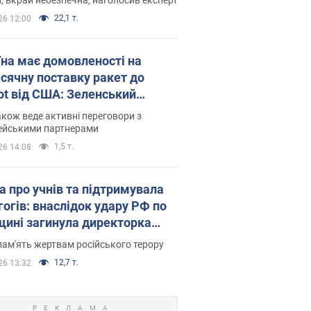
22,1 т.
26 12:00
їна має домовленості на
сячну поставку ракет до
iot від США: Зеленський
рив подробиці
акож веде активні переговори з
ейськими партнерами
1,5 т.
26 14:08
а про учнів та підтримувала
гогів: внаслідок удару РФ по
щині загинула директорка
ького ліцею, її чоловік та онук
пам'ять жертвам російського терору
12,7 т.
26 13:32