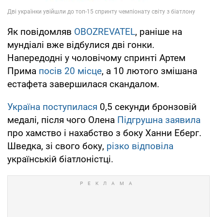
Як повідомляв
OBOZREVATEL
, раніше на
мундіалі вже відбулися дві гонки.
Напередодні у чоловічому спринті Артем
Прима
посів 20 місце
, а 10 лютого змішана
естафета завершилася скандалом.
Україна поступилася
0,5 секунди бронзовій
медалі, після чого Олена
Підгрушна заявила
про хамство і нахабство з боку Ханни Еберг.
Шведка, зі свого боку,
різко відповіла
українськiй біатлоністці.