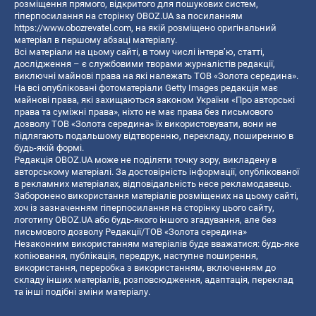
розміщення прямого, відкритого для пошукових систем,
гіперпосилання на сторінку OBOZ.UA за посиланням
https://www.obozrevatel.com
, на якій розміщено оригінальний
матеріал в першому абзаці матеріалу.
Всі матеріали на цьому сайті, в тому числі інтерв’ю, статті,
дослідження – є службовими творами журналістів редакції,
виключні майнові права на які належать ТОВ «Золота середина».
На всі опубліковані фотоматеріали Getty Images редакція має
майнові права, які захищаються законом України «Про авторські
права та суміжні права», ніхто не має права без письмового
дозволу ТОВ «Золота середина» їх використовувати, вони не
підлягають подальшому відтворенню, перекладу, поширенню в
будь-якій формі.
Редакція OBOZ.UA може не поділяти точку зору, викладену в
авторському матеріалі. За достовірність інформації, опублікованої
в рекламних матеріалах, відповідальність несе рекламодавець.
Заборонено використання матеріалів розміщених на цьому сайті,
хоч із зазначенням гіперпосилання на сторінку цього сайту,
логотипу OBOZ.UA або будь-якого іншого згадування, але без
письмового дозволу Редакції/ТОВ «Золота середина»
Незаконним використанням матеріалів буде вважатися: будь-яке
копiювання, публiкацiя, передрук, наступне поширення,
використання, переробка з використанням, включенням до
складу інших матеріалів, розповсюдження, адаптація, переклад
та інші подібні зміни матеріалу.