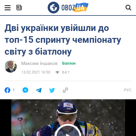
Дві українки увійшли до
топ-15 спринту чемпіонату
світу з біатлону
Максим Іншаков
Біатлон
13.02.2021 16:50
8,4 т.
1
РУС