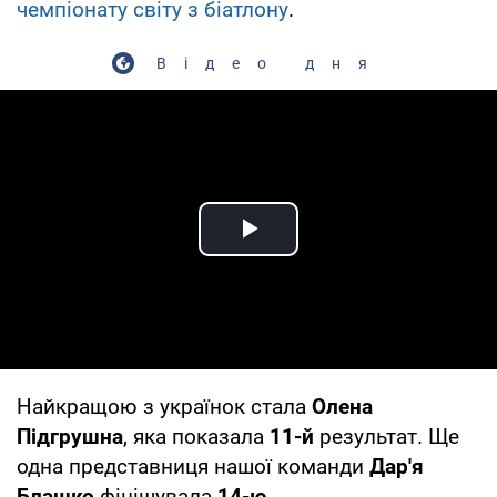
чемпіонату світу з біатлону
.
Відео дня
Play Video
Найкращою з українок стала
Олена
Підгрушна
, яка показала
11-й
результат. Ще
одна представниця нашої команди
Дар'я
Блашко
фінішувала
14-ю.