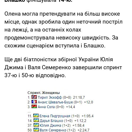
Олена могла претендувати на більш високе
місце, однак зробила один неточний постріл
на лежцi, а на останніх колах
продемонструвала невисоку швидкість. За
схожим сценарієм вступила і Блашко.
Ще дві біатлоністки збірної України Юлія
Джима і Валя Семеренко завершили спринт
37-ю і 50-ю відповідно.