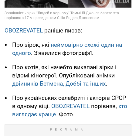
OBOZREVATEL
раніше писав:
Про зірок, які
неймовірно схожі один на
одного
. З'явилися фотографії.
Про котів, які начебто викапані зірки і
відомі кіногерої. Опубліковані знімки
двійників Бетмена, Доббі та інших
.
Про українських селебриті і акторів СРСР
в одному віці.
OBOZREVATEL
порівняв,
хто
виглядає краще.
Фото.