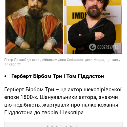
Герберт Бірбом Три і Том Гіддлстон
Герберт Бірбом Три – це актор шекспірівської
епохи 1800-х. Шанувальники актора, знаючи
цю подібність, жартували про палке кохання
Гіддлстона до творів Шекспіра.