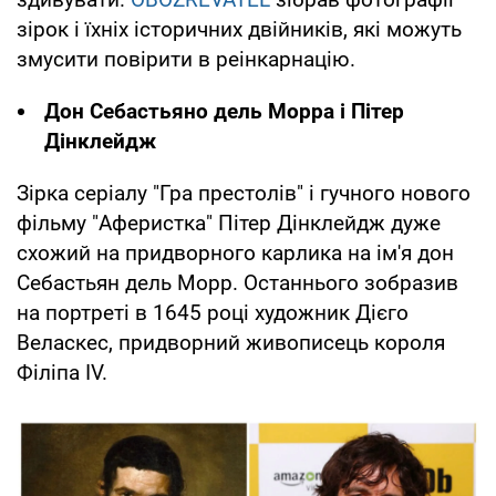
зірок і їхніх історичних двійників, які можуть
змусити повірити в реінкарнацію.
Дон Себастьяно дель Морра і Пітер
Дінклейдж
Зірка серіалу "Гра престолів" і гучного нового
фільму "Аферистка" Пітер Дінклейдж дуже
схожий на придворного карлика на ім'я дон
Себастьян дель Морр. Останнього зобразив
на портреті в 1645 році художник Дієго
Веласкес, придворний живописець короля
Філіпа IV.