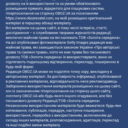
дозволу на їх використання та за умови обов'язкового
розміщення прямого, відкритого для пошукових систем,
гіперпосилання на сторінку OBOZ.UA за посиланням
https://www.obozrevatel.com
, на якій розміщено оригінальний
матеріал в першому абзаці матеріалу.
Всі матеріали на цьому сайті, в тому числі інтерв’ю, статті,
дослідження – є службовими творами журналістів редакції,
виключні майнові права на які належать ТОВ «Золота середина».
На всі опубліковані фотоматеріали Getty Images редакція має
майнові права, які захищаються законом України «Про авторські
права та суміжні права», ніхто не має права без письмового
дозволу ТОВ «Золота середина» їх використовувати, вони не
підлягають подальшому відтворенню, перекладу, поширенню в
будь-якій формі.
Редакція OBOZ.UA може не поділяти точку зору, викладену в
авторському матеріалі. За достовірність інформації, опублікованої
в рекламних матеріалах, відповідальність несе рекламодавець.
Заборонено використання матеріалів розміщених на цьому сайті,
хоч із зазначенням гіперпосилання на сторінку цього сайту,
логотипу OBOZ.UA або будь-якого іншого згадування, але без
письмового дозволу Редакції/ТОВ «Золота середина»
Незаконним використанням матеріалів буде вважатися: будь-яке
копiювання, публiкацiя, передрук, наступне поширення,
використання, переробка з використанням, включенням до
складу інших матеріалів, розповсюдження, адаптація, переклад
та інші подібні зміни матеріалу.