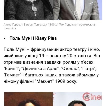
Поль Муні і Кіану Рівз
Поль Муні – французький актор театру і кіно,
який жив у кінці 19 – початку 20 століття. Він
отримав визнання завдяки ролям у п'єсах
"Еринії", "Дівчинка з Арля", "Отелло", "Патрі",
"Гамлет" і багатьох інших, а також зйомкам у
німому фільмі "Макбет" 1909 року.