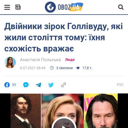
Двійники зірок Голлівуду, які
жили століття тому: їхня
схожість вражає
Анастасія Польська
Люди
8.07.2021 08:44
3 хвилини
17,8 т.
55
РУС