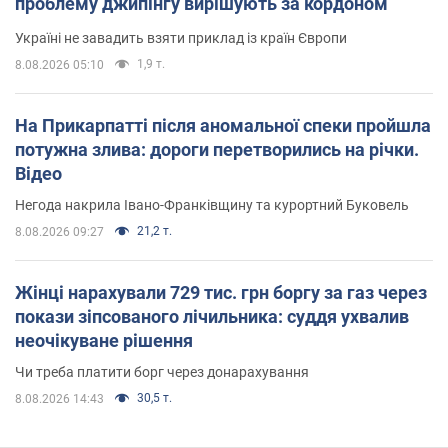
проблему джипінгу вирішують за кордоном
Україні не завадить взяти приклад із країн Європи
1,9 т.
8.08.2026 05:10
На Прикарпатті після аномальної спеки пройшла
потужна злива: дороги перетворились на річки.
Відео
Негода накрила Івано-Франківщину та курортний Буковель
21,2 т.
8.08.2026 09:27
Жінці нарахували 729 тис. грн боргу за газ через
покази зіпсованого лічильника: суддя ухвалив
неочікуване рішення
Чи треба платити борг через донарахування
30,5 т.
8.08.2026 14:43