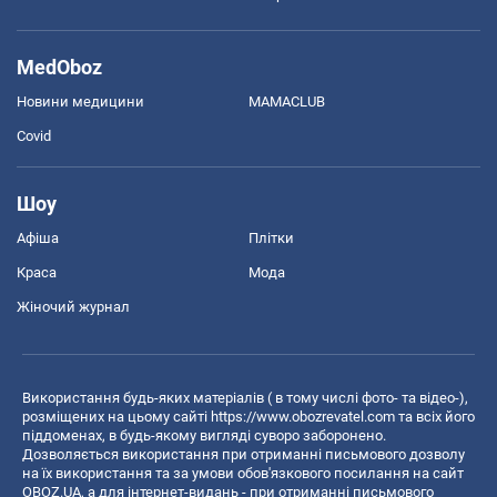
MedOboz
Новини медицини
MAMACLUB
Covid
Шоу
Афіша
Плітки
Краса
Мода
Жіночий журнал
Використання будь-яких матеріалів ( в тому числі фото- та відео-),
розміщених на цьому сайті
https://www.obozrevatel.com
та всіх його
піддоменах, в будь-якому вигляді суворо заборонено.
Дозволяється використання при отриманні письмового дозволу
на їх використання та за умови обов'язкового посилання на сайт
OBOZ.UA, а для інтернет-видань - при отриманні письмового