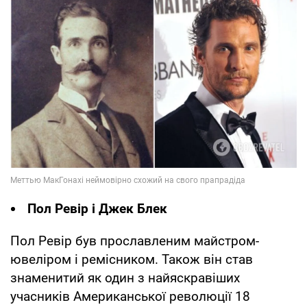
Пол Ревір і Джек Блек
Пол Ревір був прославленим майстром-
ювеліром і ремісником. Також він став
знаменитий як один з найяскравіших
учасників Американської революції 18