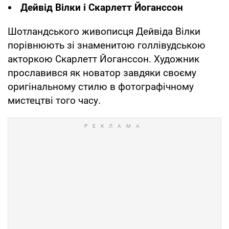
Дейвід Вілки і Скарлетт Йоганссон
Шотландського живописця Дейвіда Вілки
порівнюють зі знаменитою голлівудською
акторкою Скарлетт Йоганссон. Художник
прославився як новатор завдяки своєму
оригінальному стилю в фотографічному
мистецтві того часу.