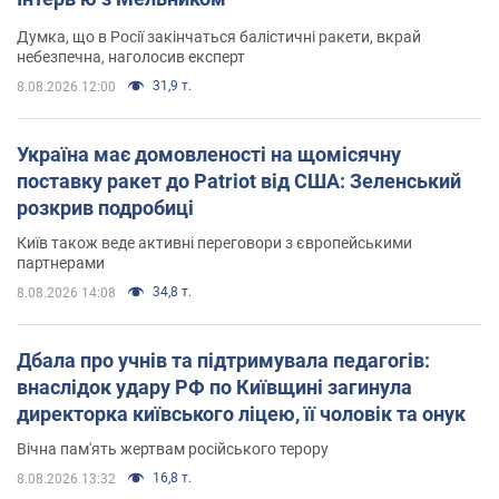
Думка, що в Росії закінчаться балістичні ракети, вкрай
небезпечна, наголосив експерт
31,9 т.
8.08.2026 12:00
Україна має домовленості на щомісячну
поставку ракет до Patriot від США: Зеленський
розкрив подробиці
Київ також веде активні переговори з європейськими
партнерами
34,8 т.
8.08.2026 14:08
Дбала про учнів та підтримувала педагогів:
внаслідок удару РФ по Київщині загинула
директорка київського ліцею, її чоловік та онук
Вічна пам'ять жертвам російського терору
16,8 т.
8.08.2026 13:32