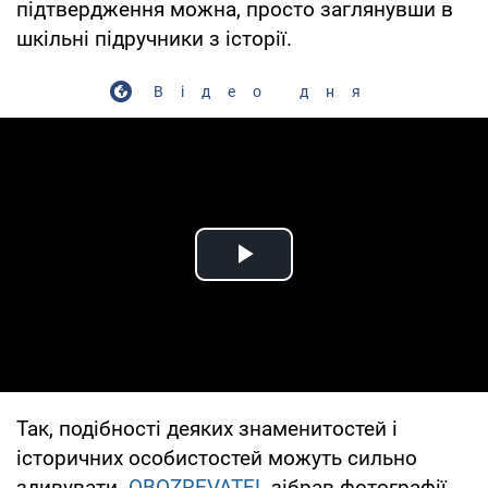
підтвердження можна, просто заглянувши в
шкільні підручники з історії.
Відео дня
Play Video
Так, подібності деяких знаменитостей і
історичних особистостей можуть сильно
здивувати.
OBOZREVATEL
зібрав фотографії