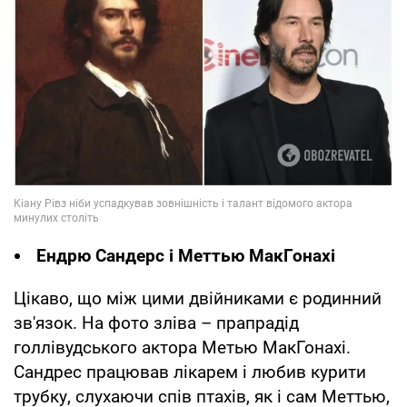
Ендрю Сандерс і Меттью МакГонахі
Цікаво, що між цими двійниками є родинний
зв'язок. На фото зліва – прапрадід
голлівудського актора Метью МакГонахі.
Сандрес працював лікарем і любив курити
трубку, слухаючи спів птахів, як і сам Меттью,