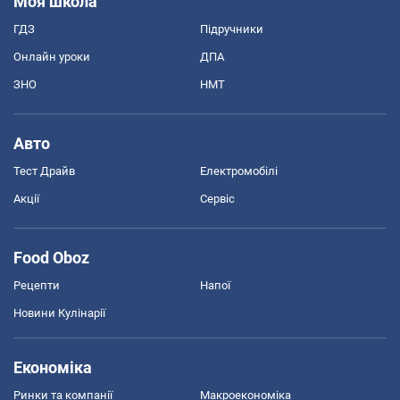
Моя школа
ГДЗ
Підручники
Онлайн уроки
ДПА
ЗНО
НМТ
Авто
Тест Драйв
Електромобілі
Акції
Сервіс
Food Oboz
Рецепти
Напої
Новини Кулінарії
Економіка
Ринки та компанії
Макроекономіка