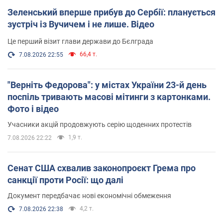
Зеленський вперше прибув до Сербії: планується
зустріч із Вучичем і не лише. Відео
Це перший візит глави держави до Бєлграда
66,4 т.
7.08.2026 22:55
"Верніть Федорова": у містах України 23-й день
поспіль тривають масові мітинги з картонками.
Фото і відео
Учасники акцій продовжують серію щоденних протестів
1,9 т.
7.08.2026 22:22
Сенат США схвалив законопроєкт Грема про
санкції проти Росії: що далі
Документ передбачає нові економічні обмеження
4,2 т.
7.08.2026 22:38