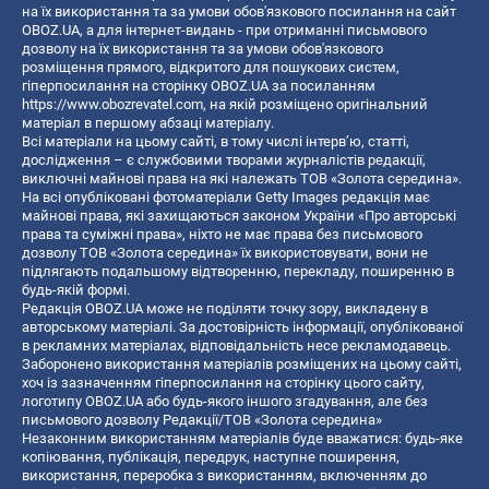
на їх використання та за умови обов'язкового посилання на сайт
OBOZ.UA, а для інтернет-видань - при отриманні письмового
дозволу на їх використання та за умови обов'язкового
розміщення прямого, відкритого для пошукових систем,
гіперпосилання на сторінку OBOZ.UA за посиланням
https://www.obozrevatel.com
, на якій розміщено оригінальний
матеріал в першому абзаці матеріалу.
Всі матеріали на цьому сайті, в тому числі інтерв’ю, статті,
дослідження – є службовими творами журналістів редакції,
виключні майнові права на які належать ТОВ «Золота середина».
На всі опубліковані фотоматеріали Getty Images редакція має
майнові права, які захищаються законом України «Про авторські
права та суміжні права», ніхто не має права без письмового
дозволу ТОВ «Золота середина» їх використовувати, вони не
підлягають подальшому відтворенню, перекладу, поширенню в
будь-якій формі.
Редакція OBOZ.UA може не поділяти точку зору, викладену в
авторському матеріалі. За достовірність інформації, опублікованої
в рекламних матеріалах, відповідальність несе рекламодавець.
Заборонено використання матеріалів розміщених на цьому сайті,
хоч із зазначенням гіперпосилання на сторінку цього сайту,
логотипу OBOZ.UA або будь-якого іншого згадування, але без
письмового дозволу Редакції/ТОВ «Золота середина»
Незаконним використанням матеріалів буде вважатися: будь-яке
копiювання, публiкацiя, передрук, наступне поширення,
використання, переробка з використанням, включенням до