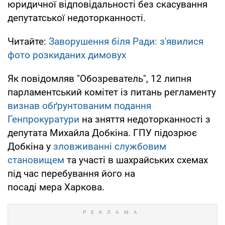
юридичної відповідальності без скасування
депутатської недоторканності.
Читайте:
Заворушення біля Ради: з'явилися
фото розкиданих димовух
Як повідомляв "Обозреватель", 12 липня
парламентський комітет із питань регламенту
визнав обґрунтованим подання
Генпрокуратури
на зняття недоторканності з
депутата Михайла Добкіна. ГПУ підозрює
Добкіна у
зловживанні службовим
становищем
та участі в шахрайських схемах
під час перебування його на
посаді мера Харкова.