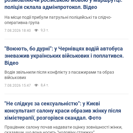
поліція склала адмінпротокол. Відео
На місце події прибули патрульні поліцейські та слідчо-
оперативна група
9,3 т.
7.08.2026 18:40
"Воюють, бо дурні": у Чернівцях водій автобуса
зневажив українських військових і поплатився.
Відео
Водія звільнили після конфлікту з пасажирами та образ
військових
8,4 т.
7.08.2026 15:47
"Не слідкує за сексуальністю": у Києві
консультант салону краси образив жінку після
хімієтерапії, розгорівся скандал. Фото
Працівник салону почав надавати оцінку зовнішності жінки,
сказавши, що вона носить "чоловічу стрижку"