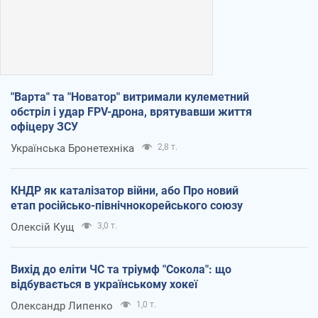
"Варта" та "Новатор" витримали кулеметний
обстріл і удар FPV-дрона, врятувавши життя
офіцеру ЗСУ
Українська Бронетехніка
2,8 т.
КНДР як каталізатор війни, або Про новий
етап російсько-північнокорейського союзу
Олексій Кущ
3,0 т.
Вихід до еліти ЧС та тріумф "Сокола": що
відбувається в українському хокеї
Олександр Липенко
1,0 т.