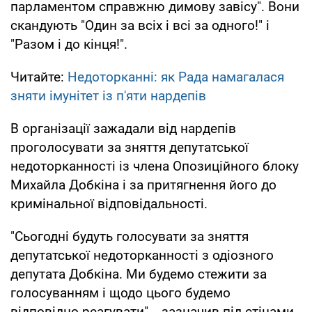
парламентом справжню димову завісу". Вони
скандують "Один за всіх і всі за одного!" і
"Разом і до кінця!".
Читайте:
Недоторканні: як Рада намагалася
зняти імунітет із п'яти нардепів
В організації зажадали від нардепів
проголосувати за зняття депутатської
недоторканності із члена Опозиційного блоку
Михайла Добкіна і за притягнення його до
кримінальної відповідальності.
"Сьогодні будуть голосувати за зняття
депутатської недоторканності з одіозного
депутата Добкіна. Ми будемо стежити за
голосуванням і щодо цього будемо
відповідно реагувати", - зазначив під стінами