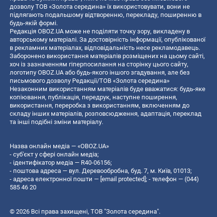
дозволу ТОВ «Золота середина» їх використовувати, вони не
підлягають подальшому відтворенню, перекладу, поширенню в
будь-якій формі.
Редакція OBOZ.UA може не поділяти точку зору, викладену в
авторському матеріалі. За достовірність інформації, опублікованої
в рекламних матеріалах, відповідальність несе рекламодавець.
Заборонено використання матеріалів розміщених на цьому сайті,
хоч із зазначенням гіперпосилання на сторінку цього сайту,
логотипу OBOZ.UA або будь-якого іншого згадування, але без
письмового дозволу Редакції/ТОВ «Золота середина»
Незаконним використанням матеріалів буде вважатися: будь-яке
копiювання, публiкацiя, передрук, наступне поширення,
використання, переробка з використанням, включенням до
складу інших матеріалів, розповсюдження, адаптація, переклад
та інші подібні зміни матеріалу.
Назва онлайн медіа — «OBOZ.UA»
- суб'єкт у сфері онлайн медіа;
- ідентифікатор медіа — R40-06156;
- поштова адреса — вул. Деревообробна, буд. 7, м. Київ, 01013;
- адреса електронної пошти —
[email protected]
; - телефон — (044)
585 46 20
© 2026 Всі права захищені, ТОВ "Золота середина".