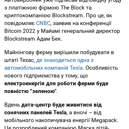
з платіжною фірмою The Block та
криптокомпанією Blockstream. Про це, як
повідомляє
CNBC
, заявив на конференції
Bitcoin 2022 у Майамі генеральний директор
Blockstream Адам Бек.
Майнінгову ферму вирішили побудувати в
штаті Техас,
де знаходиться одна з
автомобільних компаній Tesla
. Особливість
нового підприємства у тому, що
електроенергія для роботи ферми буде
повністю “зеленою"
.
Вдень
дата-центр буде живитися від
сонячних панелей Tesla
, а вночі – від
мобільного накопичувача енергії Megapack.
Це розроблений компанією Маска літій-