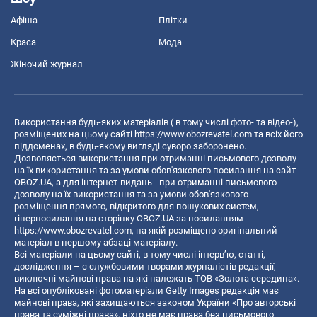
Афіша
Плітки
Краса
Мода
Жіночий журнал
Використання будь-яких матеріалів ( в тому числі фото- та відео-),
розміщених на цьому сайті
https://www.obozrevatel.com
та всіх його
піддоменах, в будь-якому вигляді суворо заборонено.
Дозволяється використання при отриманні письмового дозволу
на їх використання та за умови обов'язкового посилання на сайт
OBOZ.UA, а для інтернет-видань - при отриманні письмового
дозволу на їх використання та за умови обов'язкового
розміщення прямого, відкритого для пошукових систем,
гіперпосилання на сторінку OBOZ.UA за посиланням
https://www.obozrevatel.com
, на якій розміщено оригінальний
матеріал в першому абзаці матеріалу.
Всі матеріали на цьому сайті, в тому числі інтерв’ю, статті,
дослідження – є службовими творами журналістів редакції,
виключні майнові права на які належать ТОВ «Золота середина».
На всі опубліковані фотоматеріали Getty Images редакція має
майнові права, які захищаються законом України «Про авторські
права та суміжні права», ніхто не має права без письмового