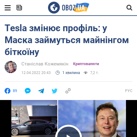
Tesla змінює профіль: у
Маска займуться майнінгом
біткоїну
Станіслав Кожемякін
Криптовалюти
12.04.2022 20:43
1 хвилина
7,2 т.
89
РУС