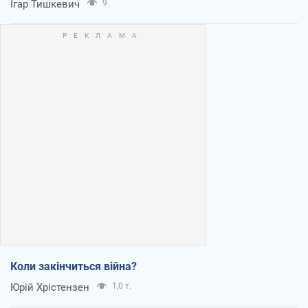
Ігар Тишкевич
9
Коли закінчиться війна?
Юрій Хрістензен
1,0 т.