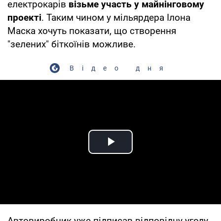
електрокарів
візьме участь у майнінговому
проекті
. Таким чином у мільярдера Ілона
Маска хочуть показати, що створення
"зелених" біткоїнів можливе.
Відео дня
Play Video
Автовиробник уже підписав відповідну угоду