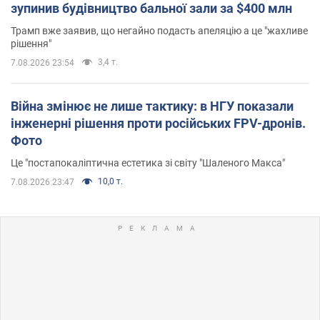
зупинив будівництво бальної зали за $400 млн
Трамп вже заявив, що негайно подасть апеляцію а це "жахливе
рішення"
3,4 т.
7.08.2026 23:54
Війна змінює не лише тактику: в НГУ показали
інженерні рішення проти російських FPV-дронів.
Фото
Це "постапокаліптична естетика зі світу "Шаленого Макса"
10,0 т.
7.08.2026 23:47