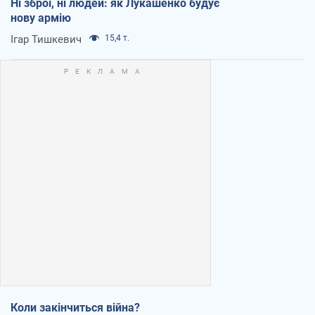
Ні зброї, ні людей: як Лукашенко будує
нову армію
Ігар Тишкевич
15,4 т.
Коли закінчиться війна?