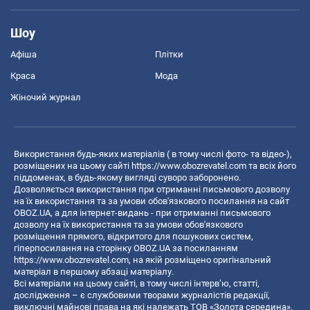
Шоу
Афіша
Плітки
Краса
Мода
Жіночий журнал
Використання будь-яких матеріалів ( в тому числі фото- та відео-),
розміщених на цьому сайті
https://www.obozrevatel.com
та всіх його
піддоменах, в будь-якому вигляді суворо заборонено.
Дозволяється використання при отриманні письмового дозволу
на їх використання та за умови обов'язкового посилання на сайт
OBOZ.UA, а для інтернет-видань - при отриманні письмового
дозволу на їх використання та за умови обов'язкового
розміщення прямого, відкритого для пошукових систем,
гіперпосилання на сторінку OBOZ.UA за посиланням
https://www.obozrevatel.com
, на якій розміщено оригінальний
матеріал в першому абзаці матеріалу.
Всі матеріали на цьому сайті, в тому числі інтерв’ю, статті,
дослідження – є службовими творами журналістів редакції,
виключні майнові права на які належать ТОВ «Золота середина».