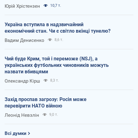
Юрій Хрістензен
10,7 т.
Україна вступила в надзвичайний
економічний стан. Чи є світло вкінці тунелю?
Вадим Денисенко
8,6 т.
Чий буде Крим, той і переможе (NSJ), а
українських футбольних чиновників можуть
назвати вбивцями
Олександр Кірш
8,3 т.
Захід проспав загрозу: Росія може
перевірити НАТО війною
Леонід Невзлін
9,0 т.
Всі думки