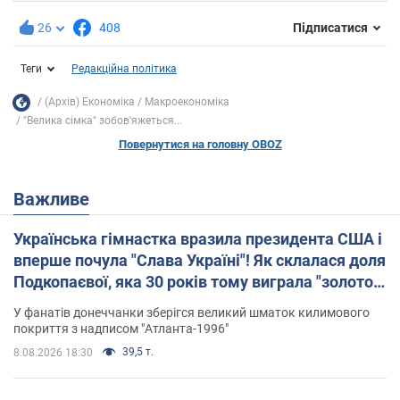
26
408
Підписатися
Теги
Редакційна політика
(Архів) Економіка
Mакроекономіка
"Велика сімка" зобов'яжеться...
Повернутися на головну OBOZ
Важливе
Українська гімнастка вразила президента США і
вперше почула "Слава Україні"! Як склалася доля
Подкопаєвої, яка 30 років тому виграла "золото"
Олімпіади
У фанатів донеччанки зберігся великий шматок килимового
покриття з надписом "Атланта-1996"
39,5 т.
8.08.2026 18:30