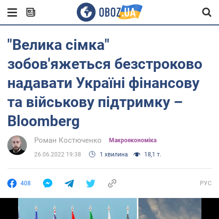
"Велика сімка"
зобов'яжеться безстроково
надавати Україні фінансову
та військову підтримку –
Bloomberg
Роман Костюченко
Mакроекономіка
26.06.2022 19:38
1 хвилина
18,1 т.
408
РУС