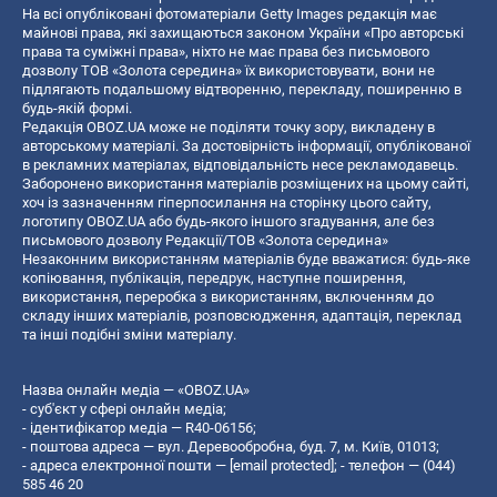
На всі опубліковані фотоматеріали Getty Images редакція має
майнові права, які захищаються законом України «Про авторські
права та суміжні права», ніхто не має права без письмового
дозволу ТОВ «Золота середина» їх використовувати, вони не
підлягають подальшому відтворенню, перекладу, поширенню в
будь-якій формі.
Редакція OBOZ.UA може не поділяти точку зору, викладену в
авторському матеріалі. За достовірність інформації, опублікованої
в рекламних матеріалах, відповідальність несе рекламодавець.
Заборонено використання матеріалів розміщених на цьому сайті,
хоч із зазначенням гіперпосилання на сторінку цього сайту,
логотипу OBOZ.UA або будь-якого іншого згадування, але без
письмового дозволу Редакції/ТОВ «Золота середина»
Незаконним використанням матеріалів буде вважатися: будь-яке
копiювання, публiкацiя, передрук, наступне поширення,
використання, переробка з використанням, включенням до
складу інших матеріалів, розповсюдження, адаптація, переклад
та інші подібні зміни матеріалу.
Назва онлайн медіа — «OBOZ.UA»
- суб'єкт у сфері онлайн медіа;
- ідентифікатор медіа — R40-06156;
- поштова адреса — вул. Деревообробна, буд. 7, м. Київ, 01013;
- адреса електронної пошти —
[email protected]
; - телефон — (044)
585 46 20