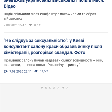
зневажив українських військових і поплатився.
Відео
Водія звільнили після конфлікту з пасажирами та образ
військових
8,5 т.
7.08.2026 15:47
"Не слідкує за сексуальністю": у Києві
консультант салону краси образив жінку після
хімієтерапії, розгорівся скандал. Фото
Працівник салону почав надавати оцінку зовнішності жінки,
сказавши, що вона носить "чоловічу стрижку"
11,5 т.
7.08.2026 22:11