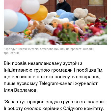
Він провів незаплановану зустріч з
ініціативною групою громадян і пообіцяв їм,
що всі винні в пожежі понесуть покарання,
пише вусвоєму Telegram-каналі журналіст
Ілля Варламов.
"Зараз тут працює слідча група зі ста чоловік.
Її роботу очолює керівник Слідчого комітету.