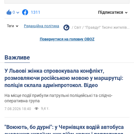
0
1311
Підписатися
Теги
Редакційна політика
Світ
"Правду!" Тисячі жителів...
Повернутися на головну OBOZ
Важливе
У Львові жінка спровокувала конфлікт,
розмовляючи російською мовою у маршрутці:
поліція склала адмінпротокол. Відео
На місце події прибули патрульні поліцейські та слідчо-
оперативна група
9,4 т.
7.08.2026 18:40
"Воюють, бо дурні": у Чернівцях водій автобуса