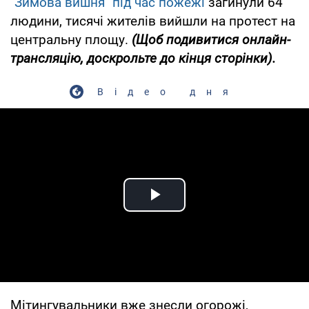
"Зимова вишня" під час пожежі
загинули 64
людини, тисячі жителів вийшли на протест на
центральну площу.
(Щоб подивитися онлайн-
трансляцію, доскрольте до кінця сторінки).
Відео дня
Play Video
Мітингувальники вже знесли огорожі,