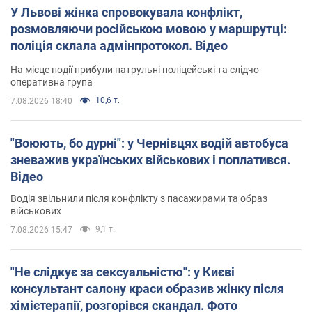
У Львові жінка спровокувала конфлікт,
розмовляючи російською мовою у маршрутці:
поліція склала адмінпротокол. Відео
На місце події прибули патрульні поліцейські та слідчо-
оперативна група
10,6 т.
7.08.2026 18:40
"Воюють, бо дурні": у Чернівцях водій автобуса
зневажив українських військових і поплатився.
Відео
Водія звільнили після конфлікту з пасажирами та образ
військових
9,1 т.
7.08.2026 15:47
"Не слідкує за сексуальністю": у Києві
консультант салону краси образив жінку після
хімієтерапії, розгорівся скандал. Фото