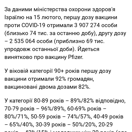
За даними міністерства охорони здоров'я
Ізраїлю на 15 лютого, першу дозу вакцини
проти COVID-19 отримали 3 907 274 особи
(близько 74 тис. за останню добу), другу дозу
– 2 535 064 особи (приблизно 69 тис.
упродовж останньої доби). Йдеться
винятково про вакцину Pfizer.
У віковій категорії 90+ років першу дозу
вакцини отримали 92% громадян,
вакциновані двома дозами 82%.
У категорії 80-89 років – 89%/82% відповідно,
70-79 років – 96%/89%, 60-69% років –
80%/71%, 50-59 років – 74%/57%, 40-49 років
– 65%/40%, 30-39 років – 50%/20%, 20-29