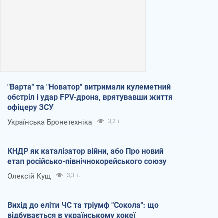
"Варта" та "Новатор" витримали кулеметний
обстріл і удар FPV-дрона, врятувавши життя
офіцеру ЗСУ
Українська Бронетехніка
3,2 т.
КНДР як каталізатор війни, або Про новий
етап російсько-північнокорейського союзу
Олексій Кущ
3,3 т.
Вихід до еліти ЧС та тріумф "Сокола": що
відбувається в українському хокеї