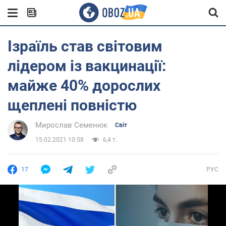
Ізраїль став світовим
лідером із вакцинації:
майже 40% дорослих
щеплені повністю
Мирослав Семенюк
Світ
15.02.2021 10:58
6,4 т.
17
РУС