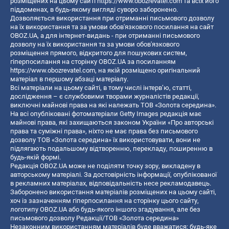
розміщених на цьому сайті
https://www.obozrevatel.com
та всіх його
піддоменах, в будь-якому вигляді суворо заборонено.
Дозволяється використання при отриманні письмового дозволу
на їх використання та за умови обов'язкового посилання на сайт
OBOZ.UA, а для інтернет-видань - при отриманні письмового
дозволу на їх використання та за умови обов'язкового
розміщення прямого, відкритого для пошукових систем,
гіперпосилання на сторінку OBOZ.UA за посиланням
https://www.obozrevatel.com
, на якій розміщено оригінальний
матеріал в першому абзаці матеріалу.
Всі матеріали на цьому сайті, в тому числі інтерв’ю, статті,
дослідження – є службовими творами журналістів редакції,
виключні майнові права на які належать ТОВ «Золота середина».
На всі опубліковані фотоматеріали Getty Images редакція має
майнові права, які захищаються законом України «Про авторські
права та суміжні права», ніхто не має права без письмового
дозволу ТОВ «Золота середина» їх використовувати, вони не
підлягають подальшому відтворенню, перекладу, поширенню в
будь-якій формі.
Редакція OBOZ.UA може не поділяти точку зору, викладену в
авторському матеріалі. За достовірність інформації, опублікованої
в рекламних матеріалах, відповідальність несе рекламодавець.
Заборонено використання матеріалів розміщених на цьому сайті,
хоч із зазначенням гіперпосилання на сторінку цього сайту,
логотипу OBOZ.UA або будь-якого іншого згадування, але без
письмового дозволу Редакції/ТОВ «Золота середина»
Незаконним використанням матеріалів буде вважатися: будь-яке