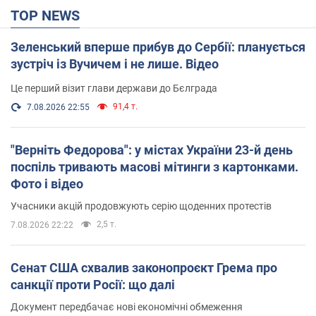
TOP NEWS
Зеленський вперше прибув до Сербії: планується
зустріч із Вучичем і не лише. Відео
Це перший візит глави держави до Бєлграда
91,4 т.
7.08.2026 22:55
"Верніть Федорова": у містах України 23-й день
поспіль тривають масові мітинги з картонками.
Фото і відео
Учасники акцій продовжують серію щоденних протестів
2,5 т.
7.08.2026 22:22
Сенат США схвалив законопроєкт Грема про
санкції проти Росії: що далі
Документ передбачає нові економічні обмеження