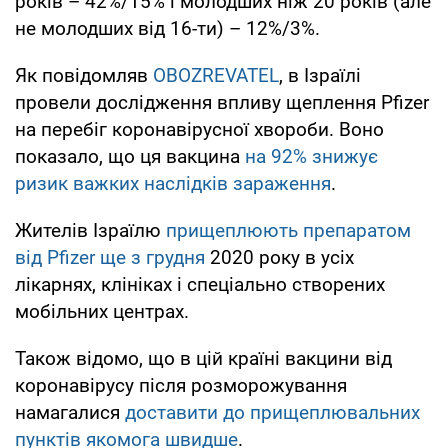
років – 42%/15% і молодших ніж 20 років (але
не молодших від 16-ти) – 12%/3%.
Як повідомляв
OBOZREVATEL
, в Ізраїлі
провели дослідження впливу щеплення Pfizer
на перебіг коронавірусної хвороби. Воно
показало, що ця вакцина
на 92% знижує
ризик важких наслідків зараження
.
Жителів Ізраїлю
прищеплюють препаратом
від Pfizer ще з грудня
2020 року в усіх
лікарнях, клініках і спеціально створених
мобільних центрах.
Також відомо, що в цій країні вакцини від
коронавірусу після розморожування
намагалися
доставити до прищеплювальних
пунктів якомога швидше
.