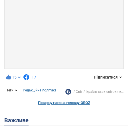
15
17
Підписатися
Теги
Редакційна політика
Світ
Ізраїль став світовим...
Повернутися на головну OBOZ
Важливе