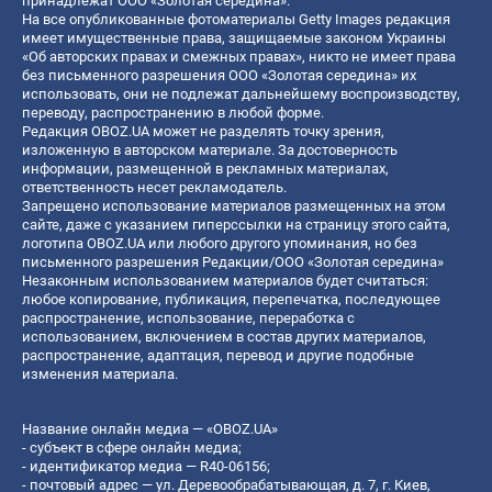
принадлежат ООО «Золотая середина».
На все опубликованные фотоматериалы Getty Images редакция
имеет имущественные права, защищаемые законом Украины
«Об авторских правах и смежных правах», никто не имеет права
без письменного разрешения ООО «Золотая середина» их
использовать, они не подлежат дальнейшему воспроизводству,
переводу, распространению в любой форме.
Редакция OBOZ.UA может не разделять точку зрения,
изложенную в авторском материале. За достоверность
информации, размещенной в рекламных материалах,
ответственность несет рекламодатель.
Запрещено использование материалов размещенных на этом
сайте, даже с указанием гиперссылки на страницу этого сайта,
логотипа OBOZ.UA или любого другого упоминания, но без
письменного разрешения Редакции/ООО «Золотая середина»
Незаконным использованием материалов будет считаться:
любое копирование, публикация, перепечатка, последующее
распространение, использование, переработка с
использованием, включением в состав других материалов,
распространение, адаптация, перевод и другие подобные
изменения материала.
Название онлайн медиа — «OBOZ.UA»
- субъект в сфере онлайн медиа;
- идентификатор медиа — R40-06156;
- почтовый адрес — ул. Деревообрабатывающая, д. 7, г. Киев,