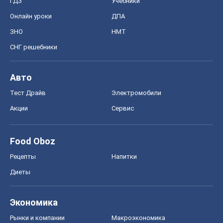
Диеты
Экономика
Рынки и компании
Mакроэкономика
MedOboz
Новости медицины
MAMACLUB
Шоу
Афиша
Сплетни
Красота
Мода
Женский Журнал