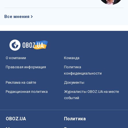
событий
OBOZ.UA
Политика
Мир
Расследования
Блоги
Общество
Регионы Украины
Киев
Харьков
Запорожье
Днепр
Черкассы
Спорт
Футбол
Баскетбол
Хоккей
Бокс