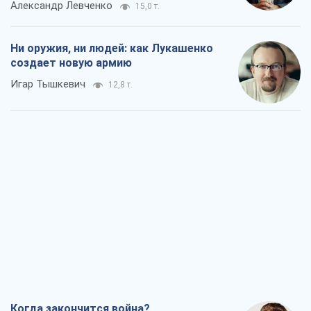
Когда закончится война?
Юрий Христензен
7,0 т.
Украина вступила в состояние
экономического кризиса. Есть ли свет
в конце туннеля?
Вадим Денисенко
6,0 т.
Чей будет Крым, тот и победит (NSJ), а
украинских футбольных чиновников
могут назвать убийцами
Александр Кирш
5,9 т.