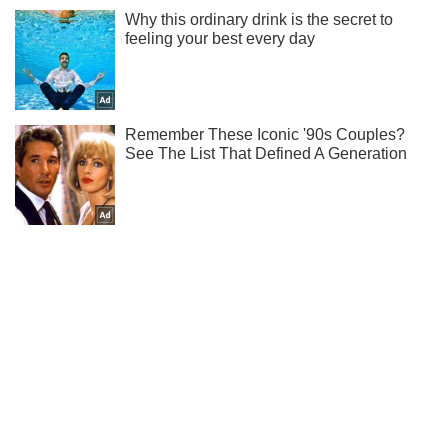
Жми! Подписывайся! Читай только лучшее!
Подписаться
Подписаться
Технологии
Apple представит iPhone...
Важное