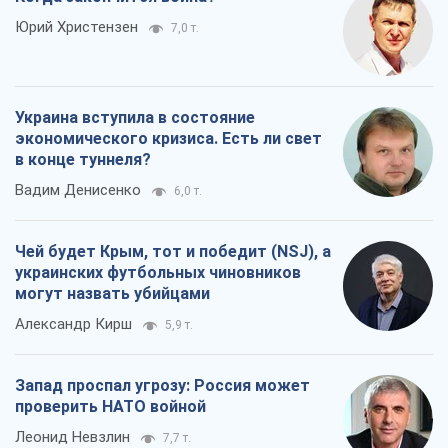
Запад проспал угрозу: Россия может
проверить НАТО войной
Леонид Невзлин
7,7 т.
Все мнения
О компании
Команда
Правовая информация
Политика
конфиденциальности
Реклама на сайте
Документы
Редакционная политика
Журналисты OBOZ.UA на месте