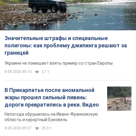
дороги превратились в реки. Видео
Непогода обрушилась на Ивано-Франковскую
область и курортный Буковель
8.08.2026 09:27
25,9 т.
Женщине начислили 729 тыс. грн
долга за газ из-за показаний
неисправного счетчика: судья
вынес неожиданное решение
Нужно ли платить долг из-за доначисления
7 часов назад
31,0 т.