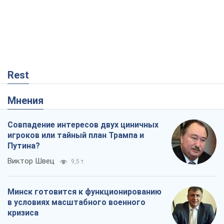
Минск готовится к функционированию
в условиях масштабного военного
кризиса
Александр Левченко
15,0 т.
Ни оружия, ни людей: как Лукашенко
создает новую армию
Игар Тышкевич
12,8 т.