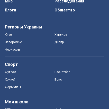
Формула-1
Моя школа
ГДЗ
Учебники
Онлайн уроки
ДПА
ЗНО
НМТ
СНГ решебники
Авто
Тест Драйв
Электромобили
Акции
Сервис
Food Oboz
Рецепты
Напитки