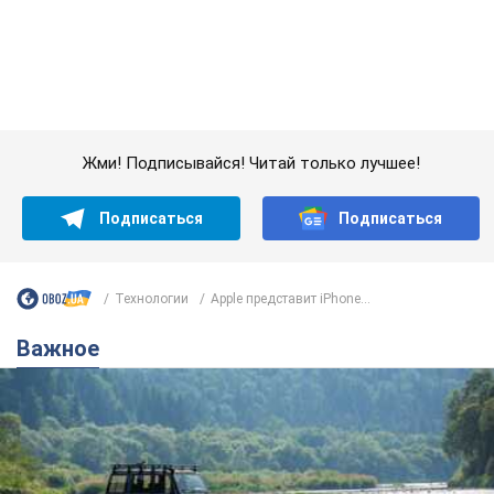
Значительные штрафы и специальные
полигоны: как проблему джипинга решают за
границей
Украине не помешает взять пример со стран Европы
8.08.2026 05:10
2,1 т.
В Прикарпатье после аномальной
жары прошел сильный ливень: