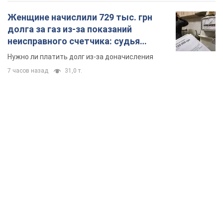
TOP NEWS
"Мы благодарны, но этого недостаточно":
Зеленский призвал ужесточить санкции против