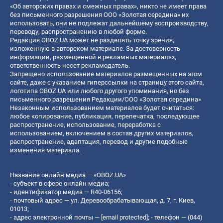
«Об авторских правах и смежных правах», никто не имеет права
без письменного разрешения ООО «Золотая середина» их
использовать, они не подлежат дальнейшему воспроизводству,
переводу, распространению в любой форме.
Редакция OBOZ.UA может не разделять точку зрения,
изложенную в авторском материале. За достоверность
информации, размещенной в рекламных материалах,
ответственность несет рекламодатель.
Запрещено использование материалов размещенных на этом
сайте, даже с указанием гиперссылки на страницу этого сайта,
логотипа OBOZ.UA или любого другого упоминания, но без
письменного разрешения Редакции/ООО «Золотая середина»
Незаконным использованием материалов будет считаться:
любое копирование, публикация, перепечатка, последующее
распространение, использование, переработка с
использованием, включением в состав других материалов,
распространение, адаптация, перевод и другие подобные
изменения материала.
Название онлайн медиа — «OBOZ.UA»
- субъект в сфере онлайн медиа;
- идентификатор медиа — R40-06156;
- почтовый адрес — ул. Деревообрабатывающая, д. 7, г. Киев,
01013;
- адрес электронной почты —
[email protected]
; - телефон — (044)