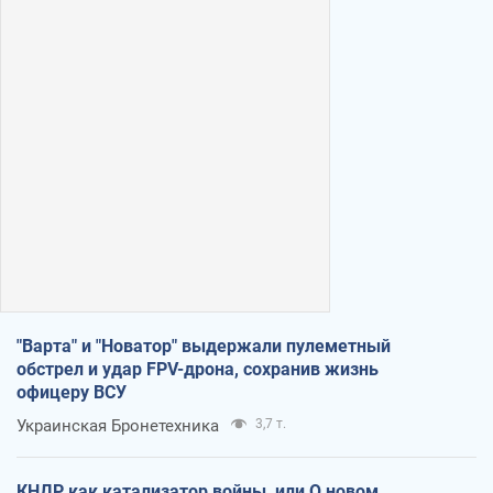
"Варта" и "Новатор" выдержали пулеметный
обстрел и удар FPV-дрона, сохранив жизнь
офицеру ВСУ
Украинская Бронетехника
3,7 т.
КНДР как катализатор войны, или О новом