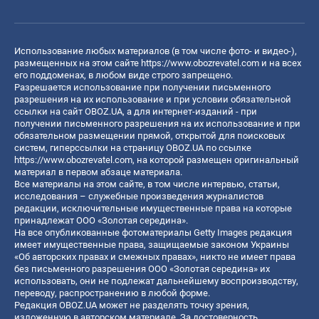
Использование любых материалов (в том числе фото- и видео-),
размещенных на этом сайте
https://www.obozrevatel.com
и на всех
его поддоменах, в любом виде строго запрещено.
Разрешается использование при получении письменного
разрешения на их использование и при условии обязательной
ссылки на сайт OBOZ.UA, а для интернет-изданий - при
получении письменного разрешения на их использование и при
обязательном размещении прямой, открытой для поисковых
систем, гиперссылки на страницу OBOZ.UA по ссылке
https://www.obozrevatel.com
, на которой размещен оригинальный
материал в первом абзаце материала.
Все материалы на этом сайте, в том числе интервью, статьи,
исследования – служебные произведения журналистов
редакции, исключительные имущественные права на которые
принадлежат ООО «Золотая середина».
На все опубликованные фотоматериалы Getty Images редакция
имеет имущественные права, защищаемые законом Украины
«Об авторских правах и смежных правах», никто не имеет права
без письменного разрешения ООО «Золотая середина» их
использовать, они не подлежат дальнейшему воспроизводству,
переводу, распространению в любой форме.
Редакция OBOZ.UA может не разделять точку зрения,
изложенную в авторском материале. За достоверность