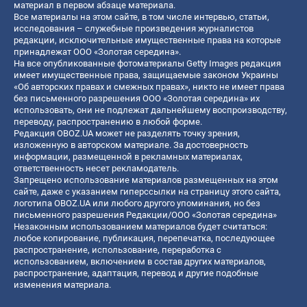
материал в первом абзаце материала.
Все материалы на этом сайте, в том числе интервью, статьи,
исследования – служебные произведения журналистов
редакции, исключительные имущественные права на которые
принадлежат ООО «Золотая середина».
На все опубликованные фотоматериалы Getty Images редакция
имеет имущественные права, защищаемые законом Украины
«Об авторских правах и смежных правах», никто не имеет права
без письменного разрешения ООО «Золотая середина» их
использовать, они не подлежат дальнейшему воспроизводству,
переводу, распространению в любой форме.
Редакция OBOZ.UA может не разделять точку зрения,
изложенную в авторском материале. За достоверность
информации, размещенной в рекламных материалах,
ответственность несет рекламодатель.
Запрещено использование материалов размещенных на этом
сайте, даже с указанием гиперссылки на страницу этого сайта,
логотипа OBOZ.UA или любого другого упоминания, но без
письменного разрешения Редакции/ООО «Золотая середина»
Незаконным использованием материалов будет считаться:
любое копирование, публикация, перепечатка, последующее
распространение, использование, переработка с
использованием, включением в состав других материалов,
распространение, адаптация, перевод и другие подобные
изменения материала.