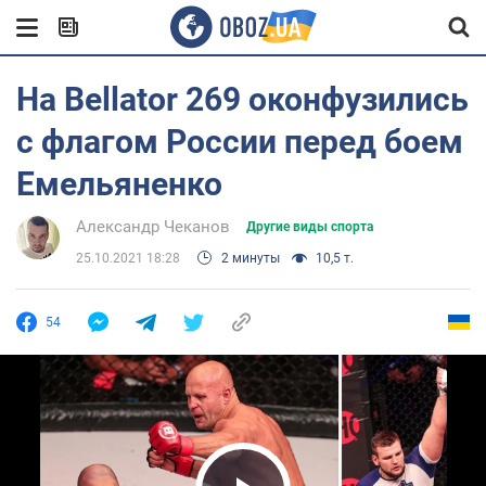
На Bellator 269 оконфузились
с флагом России перед боем
Емельяненко
Александр Чеканов
Другие виды спорта
25.10.2021 18:28
2 минуты
10,5 т.
54