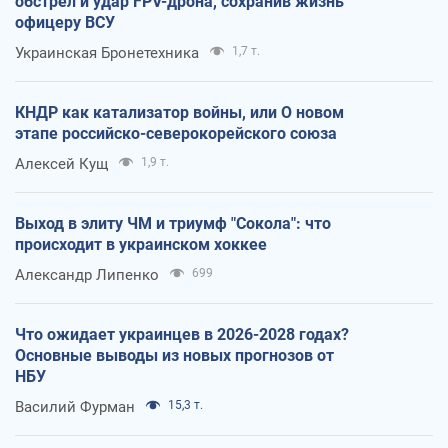
обстрел и удар FPV-дрона, сохранив жизнь
офицеру ВСУ
Украинская Бронетехника
1,7 т.
КНДР как катализатор войны, или О новом
этапе российско-северокорейского союза
Алексей Кущ
1,9 т.
Выход в элиту ЧМ и триумф "Сокола": что
происходит в украинском хоккее
Александр Липенко
699
Что ожидает украинцев в 2026-2028 годах?
Основные выводы из новых прогнозов от
НБУ
Василий Фурман
15,3 т.