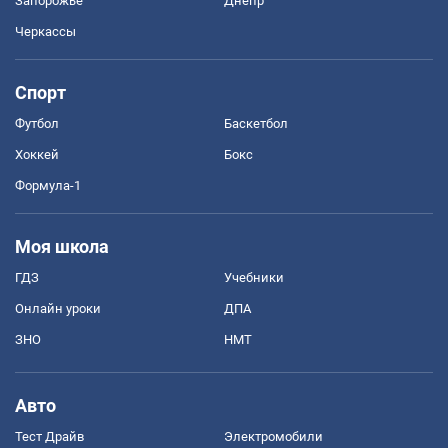
Запорожье
Днепр
Черкассы
Спорт
Футбол
Баскетбол
Хоккей
Бокс
Формула-1
Моя школа
ГДЗ
Учебники
Онлайн уроки
ДПА
ЗНО
НМТ
Авто
Тест Драйв
Электромобили