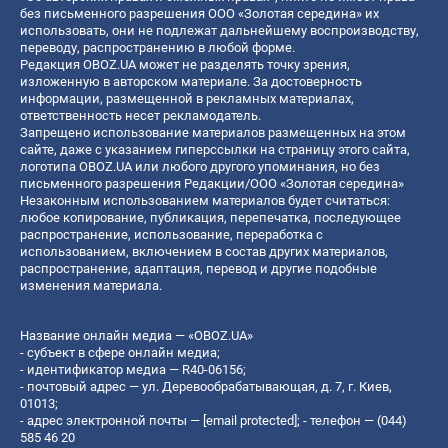
без письменного разрешения ООО «Золотая середина» их
использовать, они не подлежат дальнейшему воспроизводству,
переводу, распространению в любой форме.
Редакция OBOZ.UA может не разделять точку зрения,
изложенную в авторском материале. За достоверность
информации, размещенной в рекламных материалах,
ответственность несет рекламодатель.
Запрещено использование материалов размещенных на этом
сайте, даже с указанием гиперссылки на страницу этого сайта,
логотипа OBOZ.UA или любого другого упоминания, но без
письменного разрешения Редакции/ООО «Золотая середина»
Незаконным использованием материалов будет считаться:
любое копирование, публикация, перепечатка, последующее
распространение, использование, переработка с
использованием, включением в состав других материалов,
распространение, адаптация, перевод и другие подобные
изменения материала.
Название онлайн медиа — «OBOZ.UA»
- субъект в сфере онлайн медиа;
- идентификатор медиа — R40-06156;
- почтовый адрес — ул. Деревообрабатывающая, д. 7, г. Киев,
01013;
- адрес электронной почты —
[email protected]
; - телефон — (044)
585 46 20