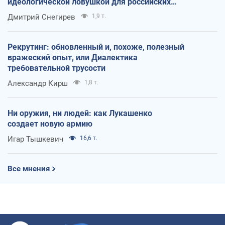
идеологической ловушкой для российских
оккупантов
Дмитрий Снегирев
1,9 т.
Рекрутинг: обновленный и, похоже, полезный
вражеский опыт, или Диалектика
требовательной трусости
Александр Кирш
1,8 т.
Ни оружия, ни людей: как Лукашенко
создает новую армию
Игар Тышкевич
16,6 т.
Все мнения