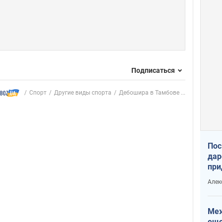
Подписаться
Спорт
Другие виды спорта
Дебошира в Тамбове ...
Пос
дар
при
Укр
Алек
Меж
еще