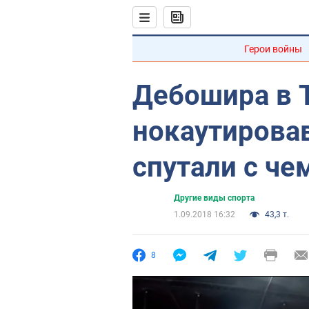
Герои войны
Дебошира в 
нокаутирова
спутали с ч
Другие виды спорта
1.09.2018 16:32
43,3 т.
8