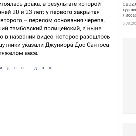
Аллы
тоялась драка, в результате которой
OBOZ.U
сына
худож
ней 20 и 23 лет: у первого закрытая
Лисса
Порт
 второго – перелом основания черепа.
деть
5.08.20
ий тамбовский полицейский, а ныне
о в названии видео, которое разошлось
шутники указали Джуниора Дос Сантоса
тяжелом весе.
идео дня