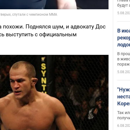
будут
5.08.20
 похожи. Поднялся шум, и адвокату Дос
В ию
сь выступить с официальным
реко
лодо
обна
В про
в живо
пораж
5.08.20
"Нуж
нест
Коре
бизн
Так ил
имею
получ
пом
6.08.20