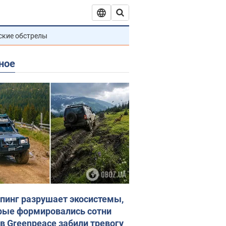
ские обстрелы
ное
пинг разрушает экосистемы,
рые формировались сотни
 в Greenpeace забили тревогу