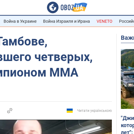
Война в Украине
Война Израиля и Ирана
VENETO
Россий
Важ
Тамбове,
вшего четверых,
емпионом ММА
Читати українською
"Джи
кото
лет":