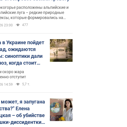
окогорье расположены альпийские и
пийские луга – редкие природные
ексы, которые формировались на
ении сотен лет
477
26 23:00
 в Украине пойдет
пад, ожидаются
ы: синоптики дали
оз, когда стоит
ать изменения
м скоро жара
ды
енно отступит
5,7 т.
26 14:59
, может, я запугана
ства?" Елена
цкая – об убийстве
шки-диссидентки