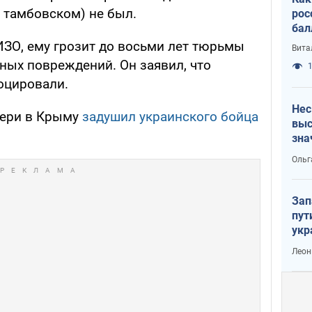
е тамбовском) не был.
рос
бал
ИЗО, ему грозит до восьми лет тюрьмы
Вита
ных повреждений. Он заявил, что
1
оцировали.
Нес
фери в Крыму
задушил украинского бойца
выс
зна
Ольг
Зап
пут
укр
Леон