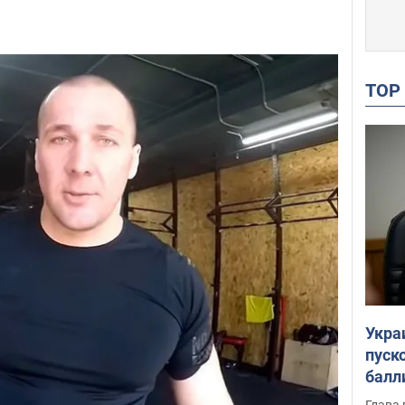
TO
Укра
пуск
балл
пров
Глава 