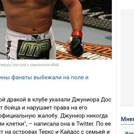
ины фанаты выбежали на поле и
ой дракой в клубе указали Джуниора Дос
т бойца и нарушает права на его
 официальную жалобу. Джуниор никогда
Мн
 клетки", – написала она в Twitter. По ее
т на островах Теркс и Кайдос с семьей и
Как