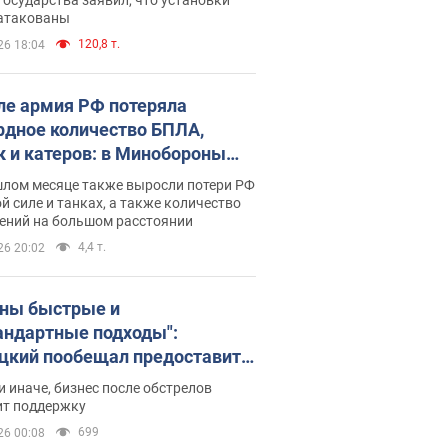
 атакованы
120,8 т.
26 18:04
ле армия РФ потеряла
рдное количество БПЛА,
к и катеров: в Минобороны
родовали статистику
шлом месяце также выросли потери РФ
й силе и танках, а также количество
ений на большом расстоянии
4,4 т.
26 20:02
ны быстрые и
андартные подходы":
цкий пообещал предоставить
есу приоритетный доступ к
и иначе, бизнес после обстрелов
щимся складским
ит поддержку
ещениям
699
26 00:08