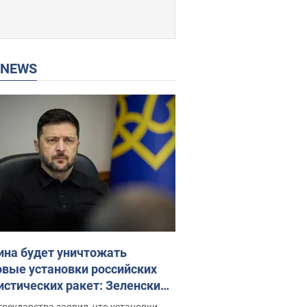
P NEWS
ина будет уничтожать
овые установки российских
истических ракет: Зеленский
ел заседание СНБО
государства заявил, что установки