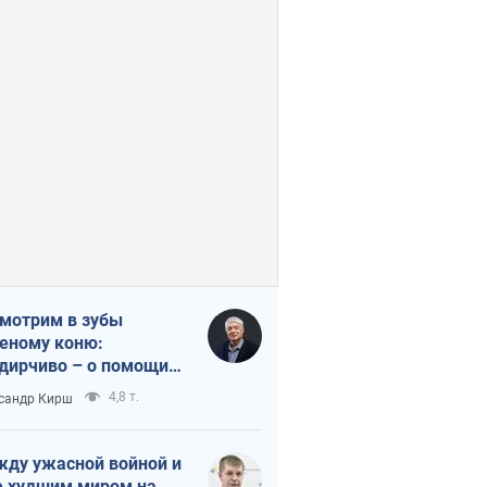
мотрим в зубы
еному коню:
дирчиво – о помощи
аине
4,8 т.
сандр Кирш
ду ужасной войной и
 худшим миром на