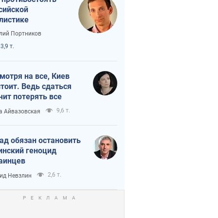
сийской
листике
лий Портников
3,9 т.
мотря на все, Киев
тоит. Ведь сдаться
чит потерять все
9,6 т.
а Айвазовская
ад обязан остановить
инский геноцид
аинцев
2,6 т.
ид Невзлин