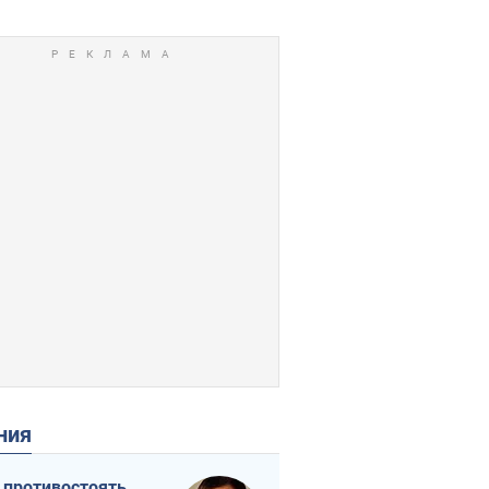
ения
 противостоять