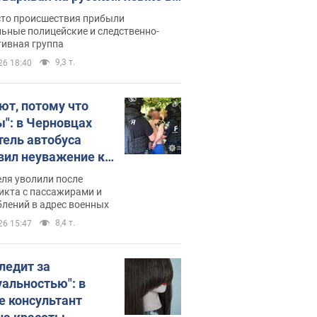
рутке: полиция составила
сто происшествия прибыли
нистративный протокол.
ьные полицейские и следственно-
тивная группа
о
9,3 т.
26 18:40
ют, потому что
ы": в Черновцах
тель автобуса
вил неуважение к
инским военным и
ля уволили после
тился за это.
икта с пассажирами и
лений в адрес военных
о
8,4 т.
26 15:47
следит за
уальностью": в
е консультант