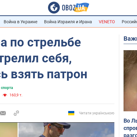
Война в Украине
Война Израиля и Ирана
VENETO
Россий
Важ
а по стрельбе
трелил себя,
ь взять патрон
 спорта
160,9 т.
Читати українською
Во Л
спро
разг