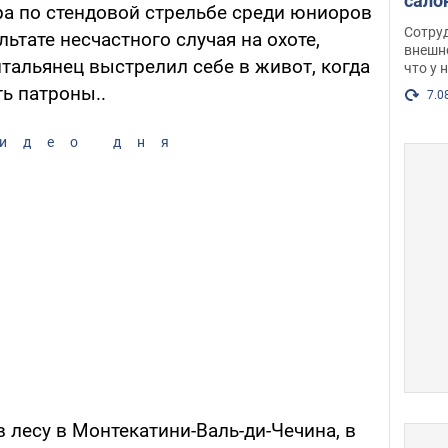
сало
а по стендовой стрельбе среди юниоров
оско
Сотру
льтате несчастного случая на охоте,
посл
внешн
итальянец выстрелил себе в живот, когда
что у 
разг
ь патроны..
Фото
7.0
идео дня
в лесу в Монтекатини-Валь-ди-Чечина, в