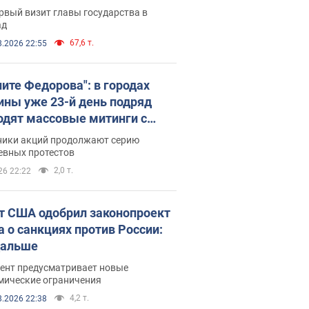
рвый визит главы государства в
ад
67,6 т.
8.2026 22:55
ните Федорова": в городах
ины уже 23-й день подряд
одят массовые митинги с
атами. Фото и видео
ники акций продолжают серию
евных протестов
2,0 т.
26 22:22
т США одобрил законопроект
а о санкциях против России:
дальше
ент предусматривает новые
мические ограничения
4,2 т.
8.2026 22:38