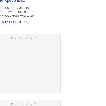
на красоты
рбил женщину
дник салона оценил
е химиотерапии,
ость женщины, заявив,
нее "мужская стрижка"
орелся скандал.
11,2 т.
8.2026 22:11