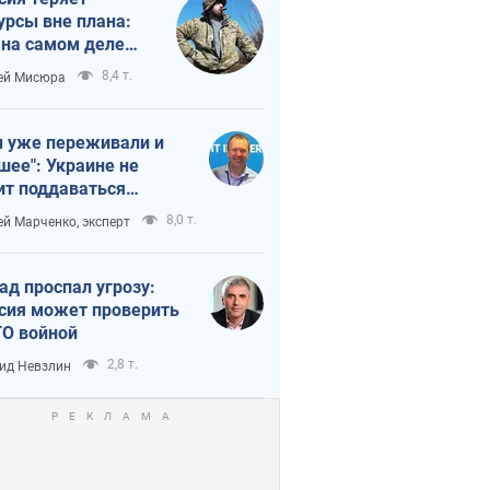
урсы вне плана:
 на самом деле
тует темп войны
8,4 т.
ей Мисюра
 уже переживали и
шее": Украине не
ит поддаваться
аянию из-за
8,0 т.
ей Марченко, эксперт
етного террора
ад проспал угрозу:
сия может проверить
О войной
2,8 т.
ид Невзлин