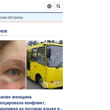
ские обстрелы
ное
ьвове женщина
воцировала конфликт,
оваривая на русском языке в