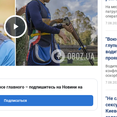
марш
На ме
адми
патрул
опера
Виде
7.08.20
Play Video
"Вою
глуп
води
проя
укра
Водите
попла
конфл
оскорб
Виде
7.08.20
рсе главного – подпишитесь на Новини на
"Не 
Подписаться
секс
Киев