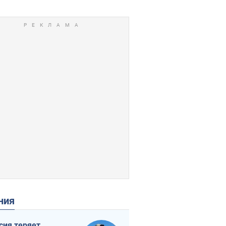
ения
сия теряет