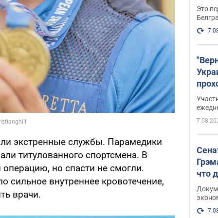
Это пе
Белгр
7.0
"Вер
Укра
прох
плак
Участ
ежедн
7.08.20
али экстренные службы. Парамедики
Сена
али титулованного спортсмена. В
Грэм
 операцию, но спасти не смогли.
что 
ло сильное внутреннее кровотечение,
Докум
ть врачи.
эконо
7.0