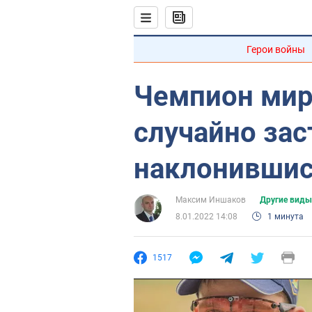
Герои войны
Чемпион мир
случайно зас
наклонившис
Максим Иншаков
Другие виды
8.01.2022 14:08
1 минута
1517