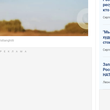
рес
кто
дик
Серг
"Мы
худ
сто
отч
Серг
рак
Зап
Рос
НАТ
Леон