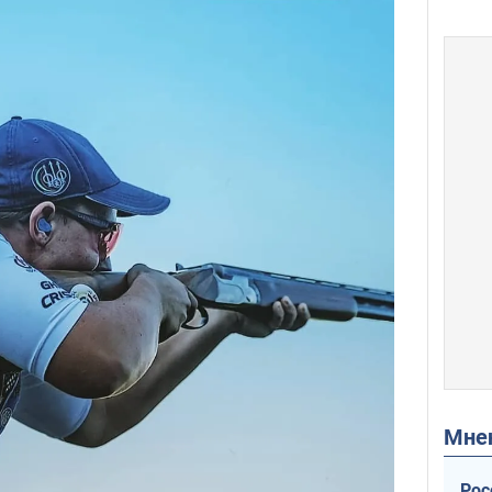
Мн
Рос