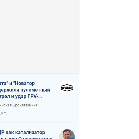
рта" и "Новатор"
ержали пулеметный
трел и удар FPV-
на, сохранив жизнь
инская Бронетехника
церу ВСУ
,9 т.
Р как катализатор
ны, или О новом этапе