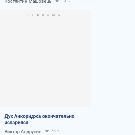
Костянтин Машовець
4,3 т.
Дух Анкориджа окончательно
испарился
Виктор Андрусив
5,9 т.