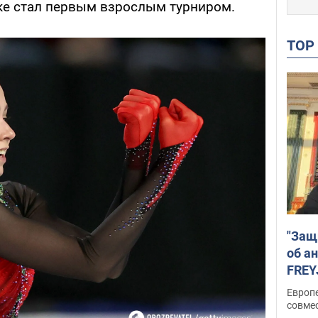
ке стал первым взрослым турниром.
TO
"Защ
об а
FREY
подд
Европ
совме