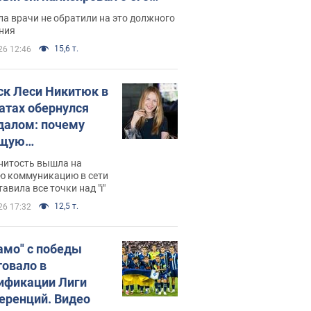
ессивном" раке
а врачи не обратили на это должного
ния
15,6 т.
26 12:46
ск Леси Никитюк в
атах обернулся
далом: почему
ущую
раведливо
нитость вышла на
йтили
ю коммуникацию в сети
тавила все точки над "i"
12,5 т.
26 17:32
амо" с победы
товало в
ификации Лиги
еренций. Видео