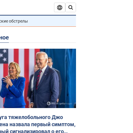
ские обстрелы
ное
уга тяжелобольного Джо
ена назвала первый симптом,
рый сигнализировал о его