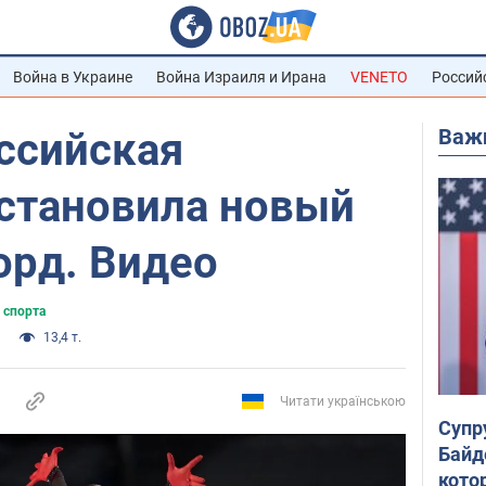
Война в Украине
Война Израиля и Ирана
VENETO
Россий
Важ
ссийская
установила новый
орд. Видео
 спорта
13,4 т.
Читати українською
Супр
Байд
кото