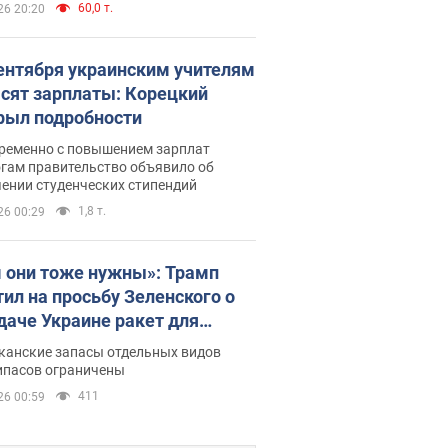
60,0 т.
26 20:20
сентября украинским учителям
сят зарплаты: Корецкий
рыл подробности
ременно с повышением зарплат
огам правительство объявило об
ении студенческих стипендий
1,8 т.
26 00:29
 они тоже нужны»: Трамп
тил на просьбу Зеленского о
даче Украине ракет для
ot
канские запасы отдельных видов
ипасов ограничены
411
26 00:59