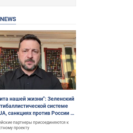
P NEWS
ита нашей жизни": Зеленский
нтибаллистической системе
JA, санкциях против России и
ержке аграриев. Видео
ейские партнеры присоединяются к
стному проекту