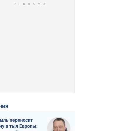
ения
мль переносит
ну в тыл Европы: