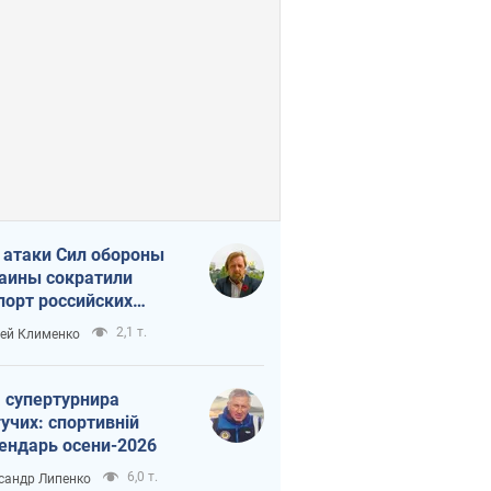
 атаки Сил обороны
аины сократили
порт российских
тепродуктов
2,1 т.
ей Клименко
 супертурнира
учих: спортивній
ендарь осени-2026
6,0 т.
сандр Липенко