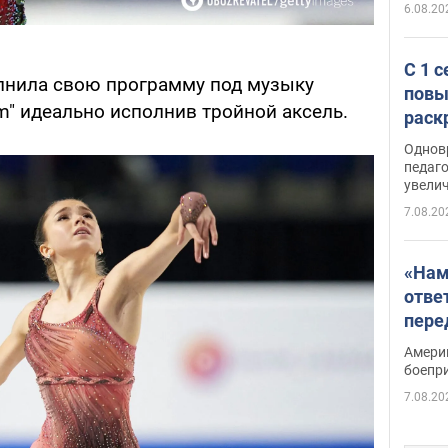
6.08.20
С 1 
лнила свою программу под музыку
повы
m" идеально исполнив тройной аксель.
раск
Однов
педаг
увелич
7.08.20
«Нам
отве
пере
Patri
Амери
боепр
7.08.20