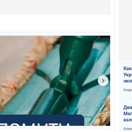
Как
Укр
экс
неф
Андр
Два
Маг
кал
Алек