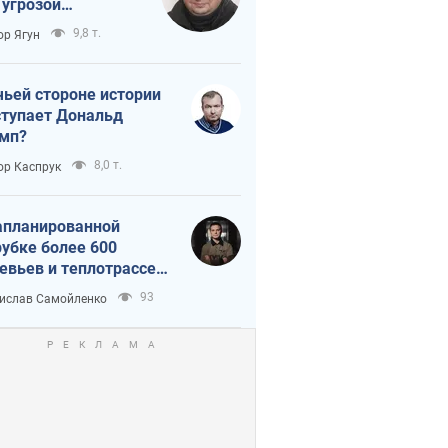
 угрозой
тическая
9,8 т.
ор Ягун
истика
чьей стороне истории
тупает Дональд
мп?
8,0 т.
ор Каспрук
апланированной
убке более 600
евьев и теплотрассе:
 происходит на
93
ислав Самойленко
емках в Киеве