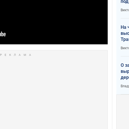
под
кри
Викт
лог
На 
выс
Тра
Викт
О з
выр
дер
что
Влад
Тер