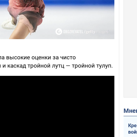
ла высокие оценки за чисто
и каскад тройной лутц — тройной тулуп.
Мн
Кре
вой