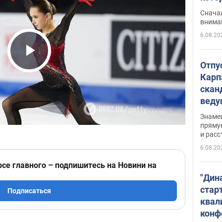
"агр
Сначал
внима
6.08.20
Play Video
Отпу
Карп
скан
вед
несп
Знаме
захе
пряму
и расс
6.08.20
рсе главного – подпишитесь на Новини на
"Дин
стар
Подписаться
квал
конф