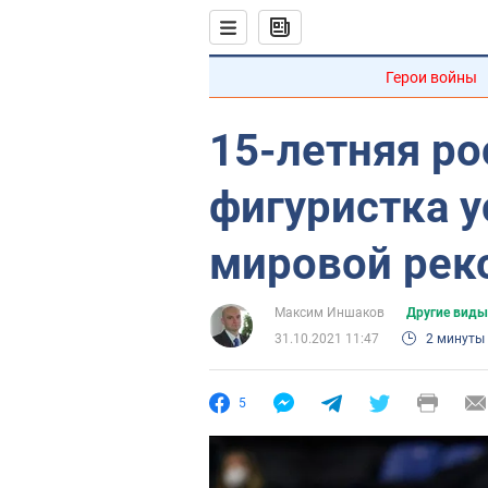
Герои войны
15-летняя ро
фигуристка 
мировой рек
Максим Иншаков
Другие виды
31.10.2021 11:47
2 минуты
5