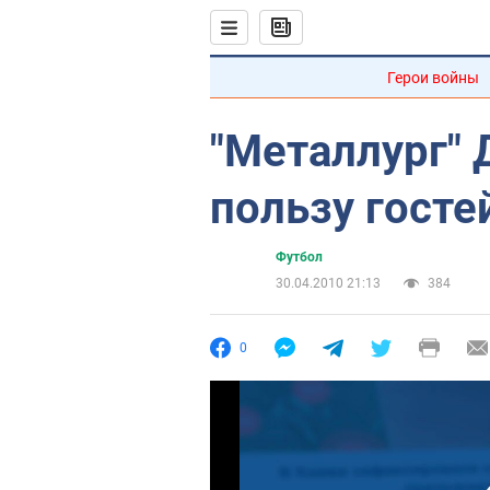
Герои войны
"Металлург" Д
пользу госте
Футбол
30.04.2010 21:13
384
0