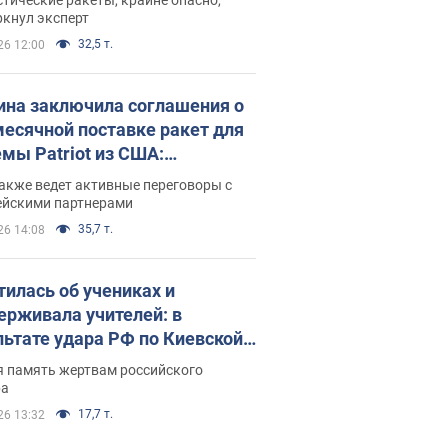
ркнул эксперт
32,5 т.
26 12:00
ина заключила соглашения о
есячной поставке ракет для
емы Patriot из США:
нский раскрыл подробности
акже ведет активные переговоры с
ейскими партнерами
35,7 т.
26 14:08
тилась об учениках и
ерживала учителей: в
льтате удара РФ по Киевской
сти погибли директор
я память жертвам российского
ского лицея, её муж и внук
ра
17,7 т.
26 13:32