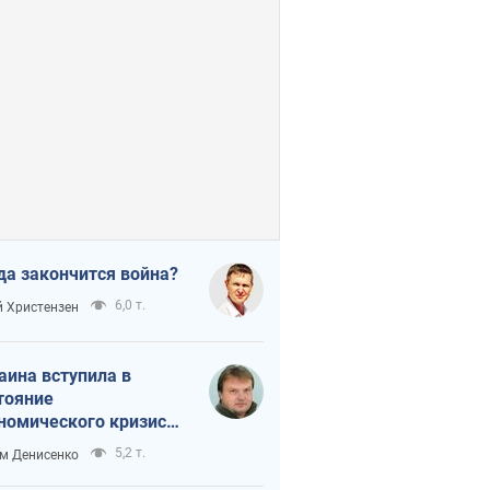
да закончится война?
6,0 т.
 Христензен
аина вступила в
тояние
номического кризиса.
ь ли свет в конце
5,2 т.
м Денисенко
неля?