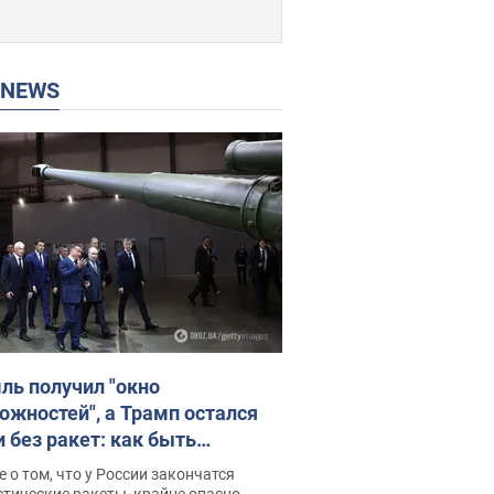
P NEWS
ль получил "окно
ожностей", а Трамп остался
и без ракет: как быть
ине? Интервью с Мельником
 о том, что у России закончатся
тические ракеты, крайне опасно,