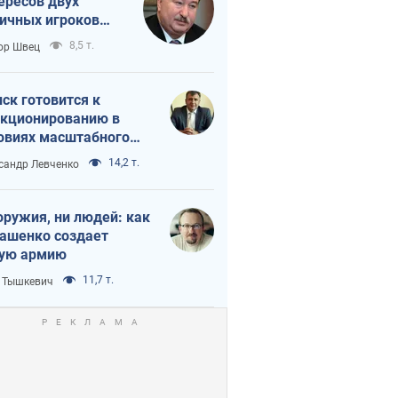
ересов двух
ичных игроков
 тайный план
8,5 т.
ор Швец
мпа и Путина?
ск готовится к
кционированию в
овиях масштабного
нного кризиса
14,2 т.
сандр Левченко
оружия, ни людей: как
ашенко создает
ую армию
11,7 т.
 Тышкевич