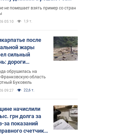
ицей
е не помешает взять пример со стран
ы
1,9 т.
26 05:10
икарпатье после
альной жары
ел сильный
нь: дороги
ратились в реки.
ода обрушилась на
о
-Франковскую область
ортный Буковель
22,6 т.
26 09:27
ине начислили
ыс. грн долга за
из-за показаний
правного счетчика: