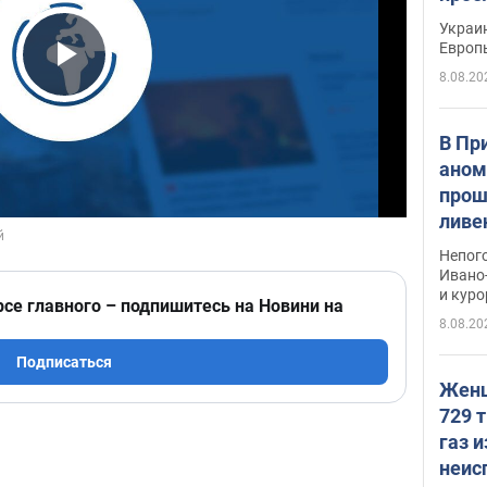
гран
Украин
Европ
8.08.20
Play Video
В Пр
аном
прош
ливе
прев
Непог
Виде
Ивано
и кур
рсе главного – подпишитесь на Новини на
8.08.20
Подписаться
Женщ
729 т
газ 
неис