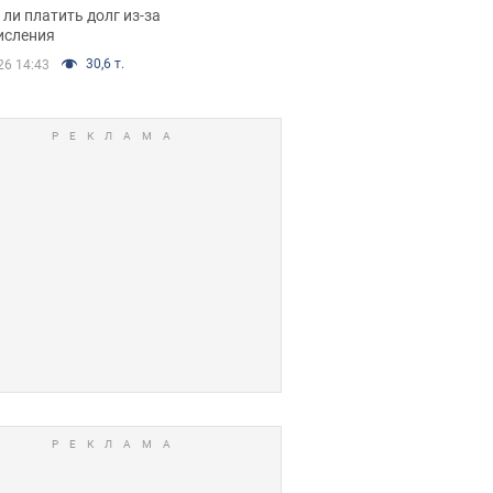
я вынес
ли платить долг из-за
иданное решение
исления
30,6 т.
26 14:43