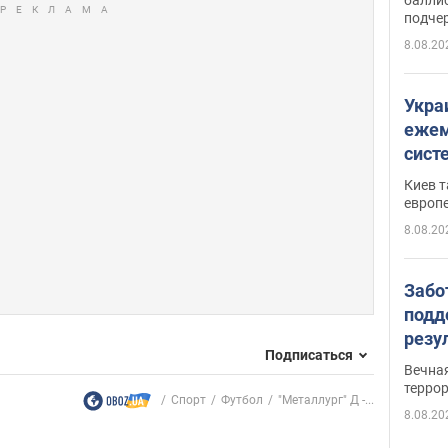
подче
8.08.20
Укра
ежем
сист
Зеле
Киев т
европ
8.08.20
Забо
подд
резу
Подписаться
обла
Вечна
киев
терро
Спорт
Футбол
"Металлург" Д -...
8.08.20