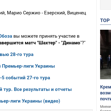
ий, Марио Сержио - Езерский, Виценец
TO
Обоза
вы можете принять участие в
авершится матч "Шахтер" - "Динамо
"?"
вью 28-го тура
й Премьер-лиги Украины
-5 событий 27-го тура
Крем
й тур. Все результаты и отчеты
возм
почт
мьер-лиги Украины (видео)
Укра
Мнение
баллис