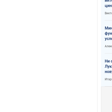
инт
цин
или
Викт
Тра
Мин
фун
усл
вое
Алек
Ни 
Лук
нов
Игар