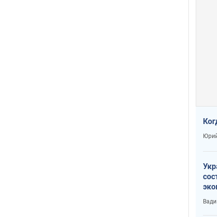
Ког
Юрий
Укр
сос
эко
Ест
Вади
тун