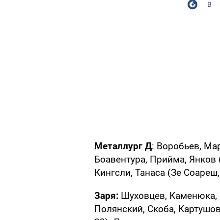
В
Металлург Д
: Воробьев, Ма
Боавентура, Прийма, Янков (
Кингсли, Танаса (Зе Соареш,
Заря:
Шуховцев, Каменюка, 
Полянский, Скоба, Картушов