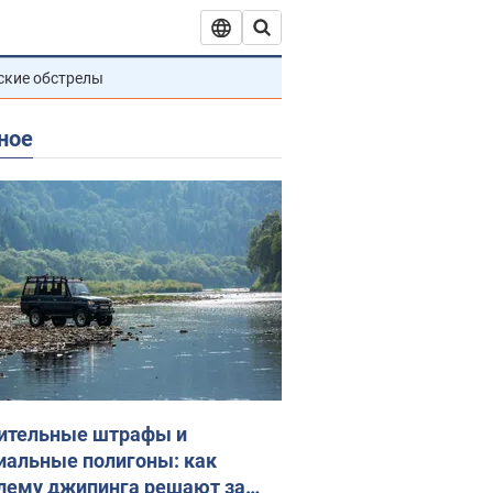
ские обстрелы
ное
ительные штрафы и
иальные полигоны: как
лему джипинга решают за