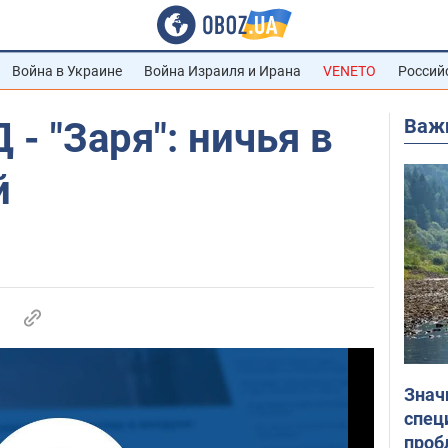
Война в Украине
Война Израиля и Ирана
VENETO
Россий
Важ
 - "Заря": ничья в
й
Знач
спец
проб