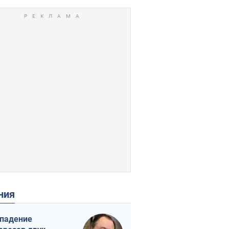
ения
падение