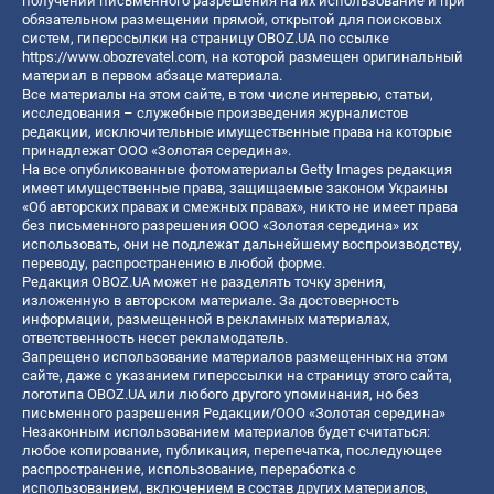
получении письменного разрешения на их использование и при
обязательном размещении прямой, открытой для поисковых
систем, гиперссылки на страницу OBOZ.UA по ссылке
https://www.obozrevatel.com
, на которой размещен оригинальный
материал в первом абзаце материала.
Все материалы на этом сайте, в том числе интервью, статьи,
исследования – служебные произведения журналистов
редакции, исключительные имущественные права на которые
принадлежат ООО «Золотая середина».
На все опубликованные фотоматериалы Getty Images редакция
имеет имущественные права, защищаемые законом Украины
«Об авторских правах и смежных правах», никто не имеет права
без письменного разрешения ООО «Золотая середина» их
использовать, они не подлежат дальнейшему воспроизводству,
переводу, распространению в любой форме.
Редакция OBOZ.UA может не разделять точку зрения,
изложенную в авторском материале. За достоверность
информации, размещенной в рекламных материалах,
ответственность несет рекламодатель.
Запрещено использование материалов размещенных на этом
сайте, даже с указанием гиперссылки на страницу этого сайта,
логотипа OBOZ.UA или любого другого упоминания, но без
письменного разрешения Редакции/ООО «Золотая середина»
Незаконным использованием материалов будет считаться:
любое копирование, публикация, перепечатка, последующее
распространение, использование, переработка с
использованием, включением в состав других материалов,