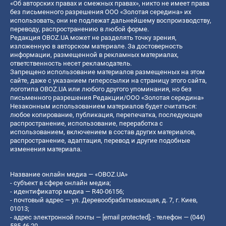
«Об авторских правах и смежных правах», никто не имеет права
без письменного разрешения ООО «Золотая середина» их
использовать, они не подлежат дальнейшему воспроизводству,
переводу, распространению в любой форме.
Редакция OBOZ.UA может не разделять точку зрения,
изложенную в авторском материале. За достоверность
информации, размещенной в рекламных материалах,
ответственность несет рекламодатель.
Запрещено использование материалов размещенных на этом
сайте, даже с указанием гиперссылки на страницу этого сайта,
логотипа OBOZ.UA или любого другого упоминания, но без
письменного разрешения Редакции/ООО «Золотая середина»
Незаконным использованием материалов будет считаться:
любое копирование, публикация, перепечатка, последующее
распространение, использование, переработка с
использованием, включением в состав других материалов,
распространение, адаптация, перевод и другие подобные
изменения материала.
Название онлайн медиа — «OBOZ.UA»
- субъект в сфере онлайн медиа;
- идентификатор медиа — R40-06156;
- почтовый адрес — ул. Деревообрабатывающая, д. 7, г. Киев,
01013;
- адрес электронной почты —
[email protected]
; - телефон — (044)
585 46 20