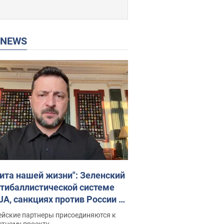
P NEWS
ита нашей жизни": Зеленский
нтибаллистической системе
JA, санкциях против России и
ержке аграриев. Видео
ейские партнеры присоединяются к
стному проекту