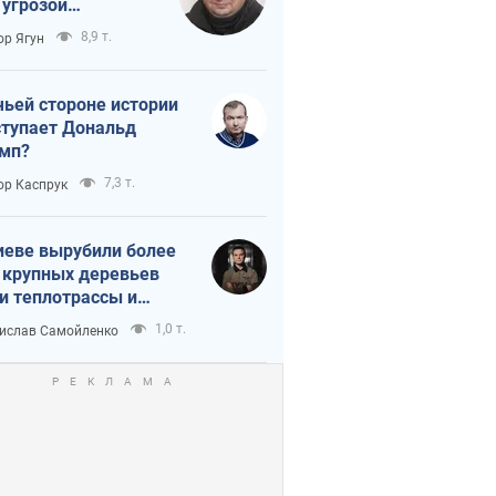
 угрозой
тическая
8,9 т.
ор Ягун
истика
чьей стороне истории
тупает Дональд
мп?
7,3 т.
ор Каспрук
иеве вырубили более
 крупных деревьев
и теплотрассы и
реки Генплану
1,0 т.
ислав Самойленко