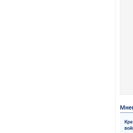
Мн
Кре
вой