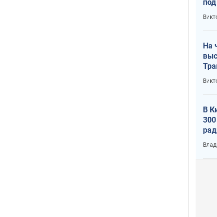
под
кри
Викт
лог
На 
выс
Тра
Викт
В К
300
рад
воп
Влад