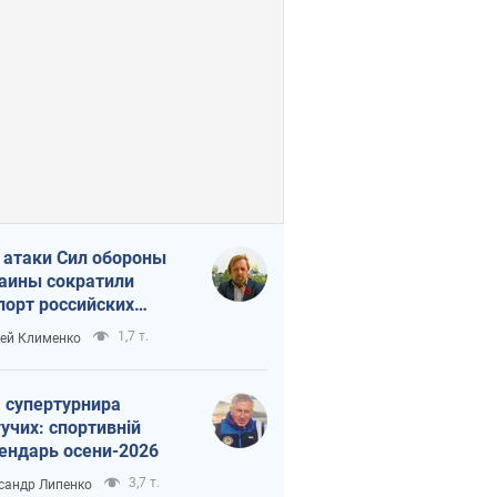
 атаки Сил обороны
аины сократили
порт российских
тепродуктов
1,7 т.
ей Клименко
 супертурнира
учих: спортивній
ендарь осени-2026
3,7 т.
сандр Липенко