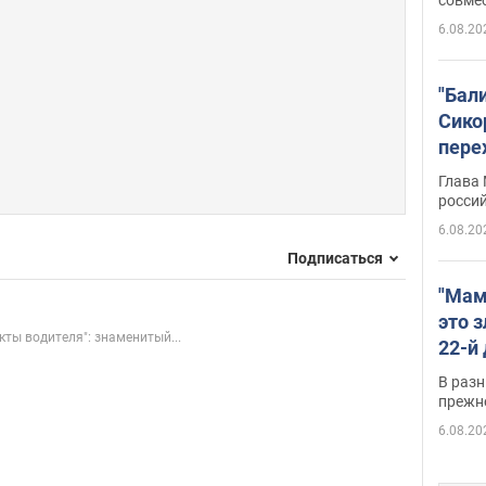
6.08.20
"Бал
Сико
пере
Укра
Глава
росси
6.08.20
Подписаться
"Мам
это 
кты водителя": знаменитый...
22-й
масс
В разн
возв
прежн
виде
6.08.20