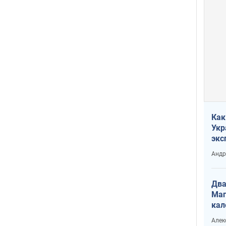
Как
Укр
экс
неф
Андр
Два
Маг
кал
Алек