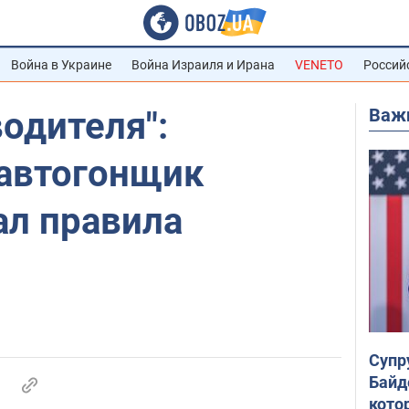
Война в Украине
Война Израиля и Ирана
VENETO
Россий
Важ
одителя":
автогонщик
ал правила
Супр
Байд
кото