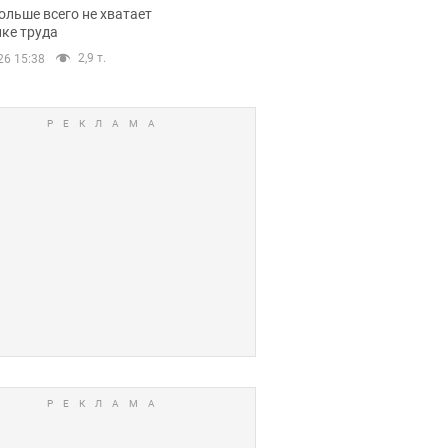
нсии
ольше всего не хватает
ке труда
2,9 т.
26 15:38