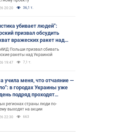
36,1 т.
26 20:20
истика убивает людей":
рский призвал обсудить
хват вражеских ракет над
иной
 МИД Польши призвал сбивать
йские ракеты над Украиной
7,1 т.
26 19:47
а учила меня, что отчаяние —
зло": в городах Украины уже
 день подряд проходят
овые митинги за
ых регионах страны люди по-
ращение Федорова. Фото и
ему выходят на акции
о
663
26 22:30