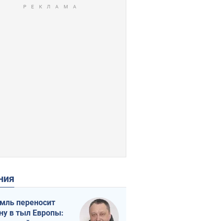
ения
мль переносит
ну в тыл Европы: