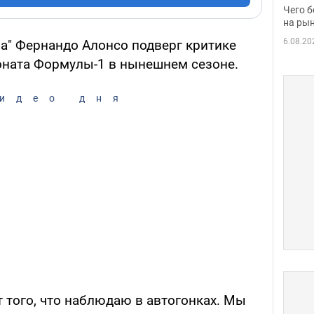
вака
Чего б
на рын
6.08.20
а" Фернандо Алонсо подверг критике
оната Формулы-1 в нынешнем сезоне.
идео дня
т того, что наблюдаю в автогонках. Мы