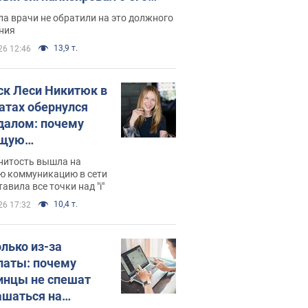
ессивном" раке
а врачи не обратили на это должного
ния
13,9 т.
26 12:46
ск Леси Никитюк в
атах обернулся
далом: почему
ущую
раведливо
нитость вышла на
йтили
ю коммуникацию в сети
тавила все точки над "i"
10,4 т.
26 17:32
олько из-за
латы: почему
инцы не спешат
ашаться на