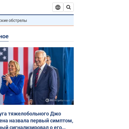
ские обстрелы
ное
уга тяжелобольного Джо
ена назвала первый симптом,
рый сигнализировал о его