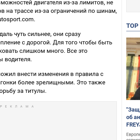
можностей двигателя из-за лимитов, не
 на трассе из-за ограничений по шинам,
tosport.com.
TO
даль чуть сильнее, они сразу
пление с дорогой. Для того чтобы быть
овать слишком много. Все это
ы водителя.
ложил внести изменения в правила с
ь гонки более зрелищными. Это также
орьбу за титулы.
"Защ
об а
FREY
подд
Европ
совме