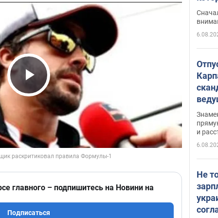
"агр
Сначал
внима
6.08.20
Отпу
Карп
скан
Play Video
вед
несп
Знаме
захе
пряму
и расс
6.08.20
Не т
зарп
рсе главного – подпишитесь на Новини на
укра
согл
Подписаться