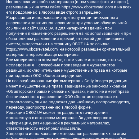
Использование любых материалов (в том числе фото- и видео-),
размещенных на этом сайте
https://www.obozrevatel.com
и на всех
его поддоменах, в любом виде строго запрещено.
Разрешается использование при получении письменного
разрешения на их использование и при условии обязательной
ссылки на сайт OBOZ.UA, а для интернет-изданий - при
получении письменного разрешения на их использование и при
обязательном размещении прямой, открытой для поисковых
систем, гиперссылки на страницу OBOZ.UA по ссылке
https://www.obozrevatel.com
, на которой размещен оригинальный
материал в первом абзаце материала.
Все материалы на этом сайте, в том числе интервью, статьи,
исследования – служебные произведения журналистов
редакции, исключительные имущественные права на которые
принадлежат ООО «Золотая середина».
На все опубликованные фотоматериалы Getty Images редакция
имеет имущественные права, защищаемые законом Украины
«Об авторских правах и смежных правах», никто не имеет права
без письменного разрешения ООО «Золотая середина» их
использовать, они не подлежат дальнейшему воспроизводству,
переводу, распространению в любой форме.
Редакция OBOZ.UA может не разделять точку зрения,
изложенную в авторском материале. За достоверность
информации, размещенной в рекламных материалах,
ответственность несет рекламодатель.
Запрещено использование материалов размещенных на этом
сайте, даже с указанием гиперссылки на страницу этого сайта,