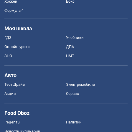
Хоккей
Бокс
Формула-1
Моя школа
ГДЗ
Учебники
Онлайн уроки
ДПА
ЗНО
НМТ
Авто
Тест Драйв
Электромобили
Акции
Сервис
Food Oboz
Рецепты
Напитки
Новости Кулинарии