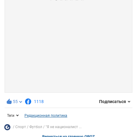
55
1118
Подписаться
Теги
Редакционная политика
Спорт
Футбол
"Я не националист ...
Вернуться на главную OBOZ