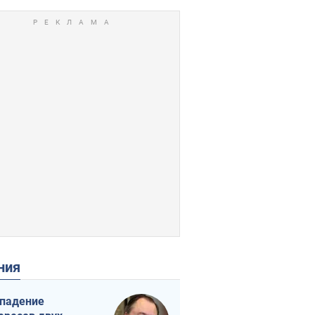
ения
падение