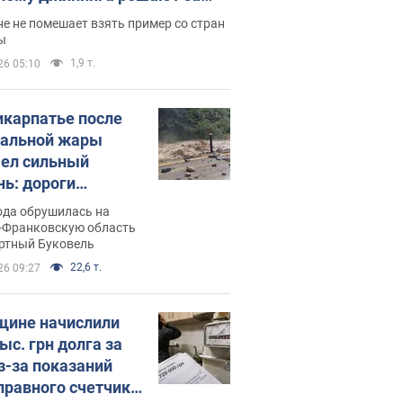
ицей
е не помешает взять пример со стран
ы
1,9 т.
26 05:10
икарпатье после
альной жары
ел сильный
нь: дороги
ратились в реки.
ода обрушилась на
о
-Франковскую область
ортный Буковель
22,6 т.
26 09:27
ине начислили
ыс. грн долга за
из-за показаний
правного счетчика: