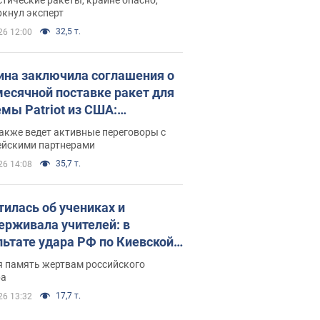
ркнул эксперт
32,5 т.
26 12:00
ина заключила соглашения о
есячной поставке ракет для
емы Patriot из США:
нский раскрыл подробности
акже ведет активные переговоры с
ейскими партнерами
35,7 т.
26 14:08
тилась об учениках и
ерживала учителей: в
льтате удара РФ по Киевской
сти погибли директор
я память жертвам российского
ского лицея, её муж и внук
ра
17,7 т.
26 13:32