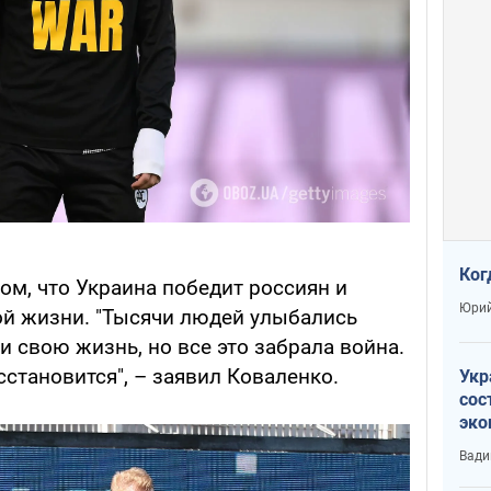
Ког
ом, что Украина победит россиян и
Юрий
ой жизни. "Тысячи людей улыбались
и свою жизнь, но все это забрала война.
сстановится", – заявил Коваленко.
Укр
сос
эко
Ест
Вади
тун