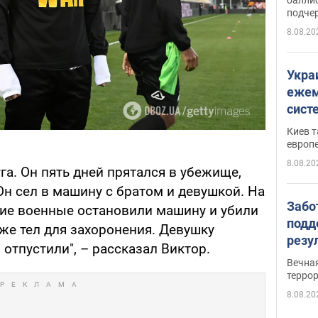
подче
8.08.20
Укра
ежем
сист
Зеле
Киев т
европ
8.08.20
га. Он пять дней прятался в убежище,
н сел в машину с братом и девушкой. На
Забо
ие военные остановили машину и убили
подд
же тел для захоронения. Девушку
резу
 отпустили", – рассказал Виктор.
обла
Вечна
киев
терро
8.08.20