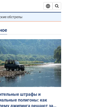
ские обстрелы
ное
ительные штрафы и
иальные полигоны: как
лему джипинга решают за