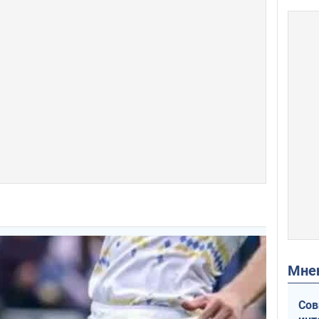
Мн
Сов