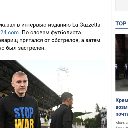
TO
казал в интервью изданию La Gazzetta
s24.com
. По словам футболиста
товарищ прятался от обстрелов, а затем
но был застрелен.
Крем
возм
почт
Укра
Мнение
баллис