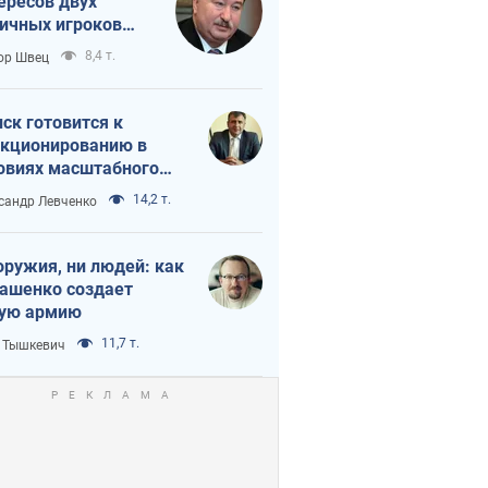
ересов двух
ичных игроков
 тайный план
8,4 т.
ор Швец
мпа и Путина?
ск готовится к
кционированию в
овиях масштабного
нного кризиса
14,2 т.
сандр Левченко
оружия, ни людей: как
ашенко создает
ую армию
11,7 т.
 Тышкевич