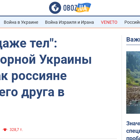
Война в Украине
Война Израиля и Ирана
VENETO
Россий
Важ
даже тел":
борной Украины
ак россияне
его друга в
Знач
спец
328,7 т.
проб