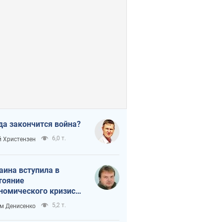
да закончится война?
6,0 т.
 Христензен
аина вступила в
тояние
номического кризиса.
ь ли свет в конце
5,2 т.
м Денисенко
неля?