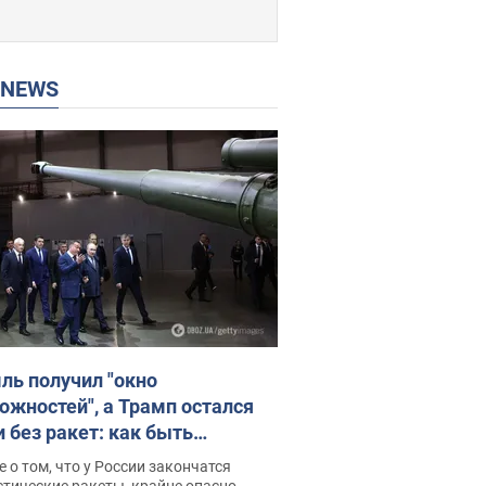
P NEWS
ль получил "окно
ожностей", а Трамп остался
и без ракет: как быть
ине? Интервью с Мельником
 о том, что у России закончатся
тические ракеты, крайне опасно,