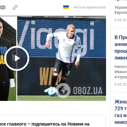
гран
Украин
Читати українською
Европ
8.08.20
В Пр
аном
прош
ливе
прев
Play Video
Непог
Виде
Ивано
и кур
8.08.20
Женщ
729 т
газ 
неис
рсе главного – подпишитесь на Новини на