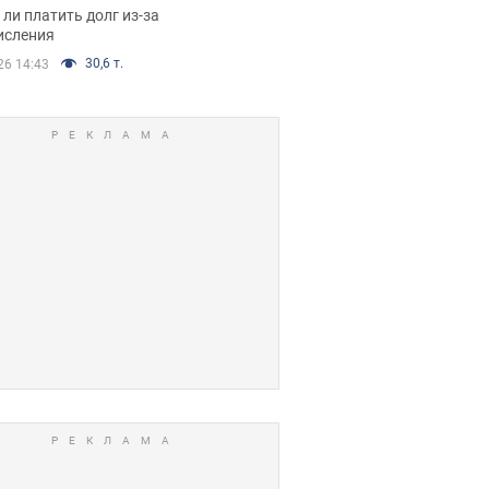
я вынес
ли платить долг из-за
иданное решение
исления
30,6 т.
26 14:43