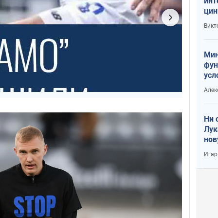
инт
цин
или
Викт
Тра
Мин
фун
усл
вое
Алек
Ни 
Лук
нов
Игар