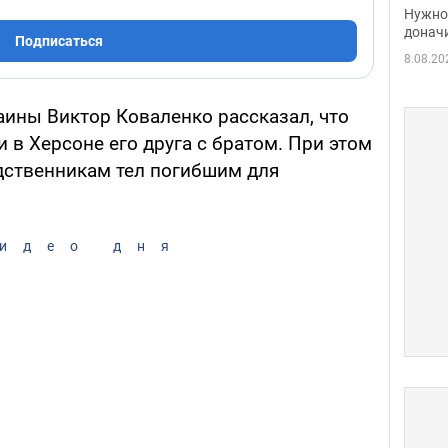
судь
Нужно 
неож
донач
Подписаться
8.08.20
ины Виктор Коваленко рассказал, что
 в Херсоне его друга с братом. При этом
дственникам тел погибшим для
идео дня