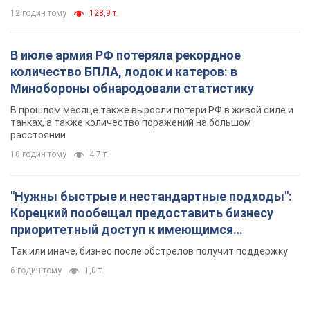
12 годин тому
128,9 т.
В июле армия РФ потеряла рекордное
количество БПЛА, лодок и катеров: в
Минобороны обнародовали статистику
В прошлом месяце также выросли потери РФ в живой силе и
танках, а также количество поражений на большом
расстоянии
10 годин тому
4,7 т.
"Нужны быстрые и нестандартные подходы":
Корецкий пообещал предоставить бизнесу
приоритетный доступ к имеющимся
складским помещениям
Так или иначе, бизнес после обстрелов получит поддержку
6 годин тому
1,0 т.