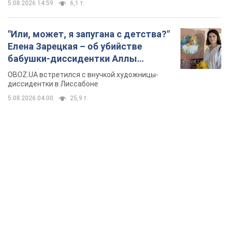
5.08.2026 14:59
6,1 т.
"Или, может, я запугана с детства?"
Елена Зарецкая – об убийстве
бабушки-диссидентки Аллы
Горской, критике сына Стуса и
OBOZ.UA встретился с внучкой художницы-
бегстве в Португалию с пятью
диссидентки в Лиссабоне
детьми
5.08.2026 04:00
25,9 т.