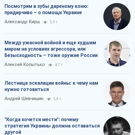
Посмотрим в зубы дареному коню:
придирчиво – о помощи Украине
Александр Кирш
5,0 т.
Между ужасной войной и еще худшим
миром на условиях агрессора, или
Безысходность – тоже оружие России
Алексей Копытько
4,7 т.
Лестница эскалации войны: к чему нам
нужно готовиться
Андрей Шевчишин
5,8 т.
"Когда хочется мести": почему
стратегия Украины должна оставаться
другой