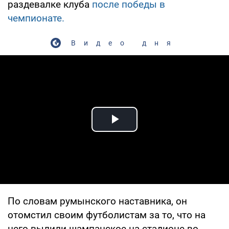
раздевалке клуба
после победы в
чемпионате.
Видео дня
Play Video
По словам румынского наставника, он
отомстил своим футболистам за то, что на
него вылили шампанское на стадионе во