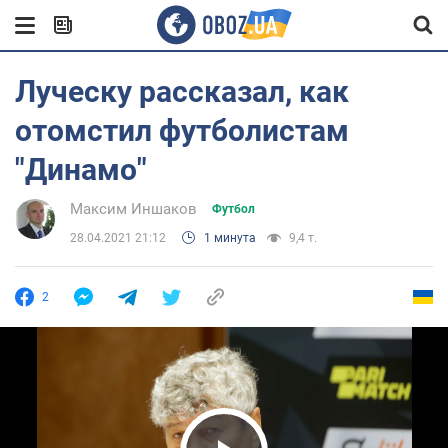
Луческу рассказал, как
отомстил футболистам
"Динамо"
Максим Иншаков
Футбол
28.04.2021 21:12
1 минута
9,4 т.
2