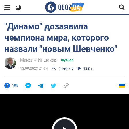
"Динамо" дозаявила
чемпиона мира, которого
назвали "новым Шевченко"
Максим Иншаков
Футбол
13.09.2023 21:54
1 минута
32,8 т.
195