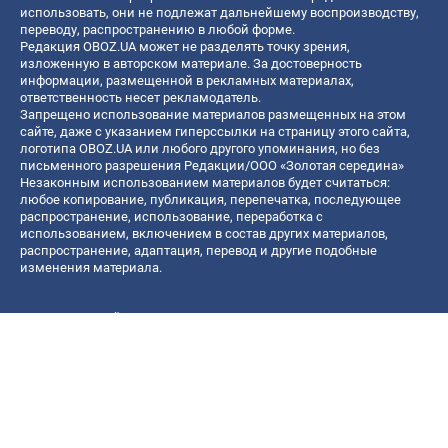
использовать, они не подлежат дальнейшему воспроизводству,
переводу, распространению в любой форме.
Редакция OBOZ.UA может не разделять точку зрения,
изложенную в авторском материале. За достоверность
информации, размещенной в рекламных материалах,
ответственность несет рекламодатель.
Запрещено использование материалов размещенных на этом
сайте, даже с указанием гиперссылки на страницу этого сайта,
логотипа OBOZ.UA или любого другого упоминания, но без
письменного разрешения Редакции/ООО «Золотая середина»
Незаконным использованием материалов будет считаться:
любое копирование, публикация, перепечатка, последующее
распространение, использование, переработка с
использованием, включением в состав других материалов,
распространение, адаптация, перевод и другие подобные
изменения материала.
Название онлайн медиа — «OBOZ.UA»
- субъект в сфере онлайн медиа;
- идентификатор медиа — R40-06156;
- почтовый адрес — ул. Деревообрабатывающая, д. 7, г. Киев,
01013;
- адрес электронной почты —
[email protected]
; - телефон — (044)
585 46 20