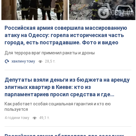
хвилину тому
28,5 т.
Депутаты взяли деньги из бюджета на аренду
элитных квартир в Киеве: кто из
парламентариев просил средства и где
поселился
Как работает особая социальная гарантия и кто ею
пользуется
4 години тому
49,1 т.
Российская армия обстреляла два соседних
многоэтажных дома в Харькове: двое
погибших, более 20 пострадавших
Враг умышленно бьет по жилым домам
25 хвилин тому
2,8 т.