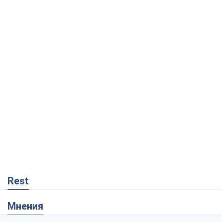
Rest
Мнения
Совпадение интересов двух циничных
игроков или тайный план Трампа и
Путина?
Виктор Швец
14,4 т.
Минск готовится к функционированию
в условиях масштабного военного
кризиса