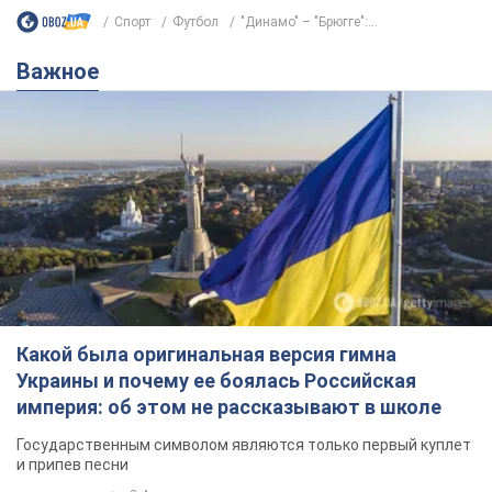
Какой была оригинальная версия гимна
Украины и почему ее боялась Российская
империя: об этом не рассказывают в школе
Государственным символом являются только первый куплет
и припев песни
годину тому
3,4 т.
Александру Пономареву – 53: что
известно о трех детях секс-
символа 90-х и как они выглядят
Несмотря на развитие карьеры, артист не
забывал о личном счастье
7 годин тому
6,9 т.