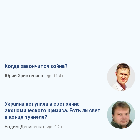
Когда закончится война?
Юрий Христензен
11,4 т.
Украина вступила в состояние
экономического кризиса. Есть ли свет
в конце туннеля?
Вадим Денисенко
9,2 т.
Чей будет Крым, тот и победит (NSJ), а
украинских футбольных чиновников
могут назвать убийцами
Александр Кирш
8,7 т.
Запад проспал угрозу: Россия может
проверить НАТО войной