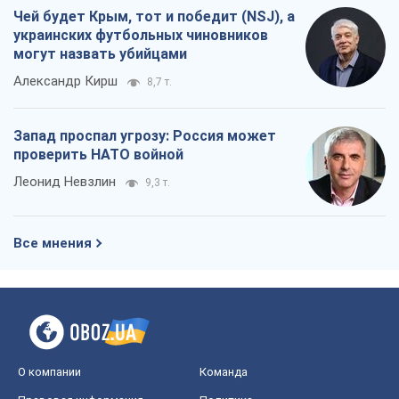
Леонид Невзлин
9,3 т.
Все мнения
О компании
Команда
Правовая информация
Политика
конфиденциальности
Реклама на сайте
Документы
Редакционная политика
Журналисты OBOZ.UA на месте
событий
OBOZ.UA
Политика