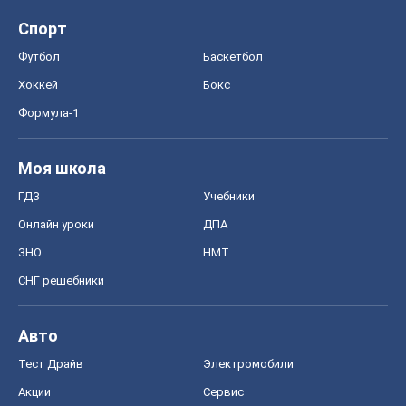
ГДЗ
Учебники
Онлайн уроки
ДПА
ЗНО
НМТ
СНГ решебники
Авто
Тест Драйв
Электромобили
Акции
Сервис
Food Oboz
Рецепты
Напитки
Диеты
Экономика