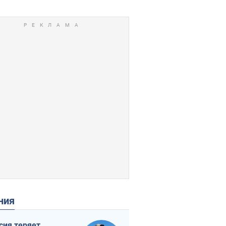
ения
сия теряет