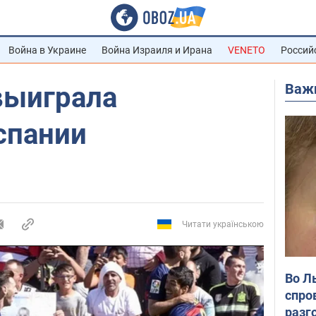
Война в Украине
Война Израиля и Ирана
VENETO
Россий
Важ
выиграла
спании
Читати українською
Во Л
спро
разг