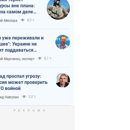
урсы вне плана:
 на самом деле
тует темп войны
8,5 т.
ей Мисюра
 уже переживали и
шее": Украине не
ит поддаваться
аянию из-за
8,1 т.
ей Марченко, эксперт
етного террора
ад проспал угрозу:
сия может проверить
О войной
3,0 т.
ид Невзлин