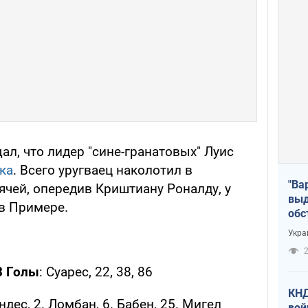
ал, что лидер "сине-гранатовых" Луис
ка
. Всего уругваец наколотил в
"Ва
чей, опередив Криштиану Роналду, у
выд
 в Примере.
обс
дро
Укра
офи
2
3 Голы
: Суарес, 22, 38, 86
КНД
ндес, 2. Ломбан, 6. Бабен, 25. Мигел
вой