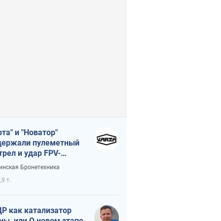
рта" и "Новатор"
ержали пулеметный
трел и удар FPV-
на, сохранив жизнь
инская Бронетехника
церу ВСУ
,9 т.
Р как катализатор
ны, или О новом этапе