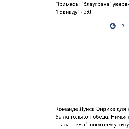
Примеры "блауграна" увере
"Гранаду" - 3:0.
В
Команде Луиса Энрике для 
была только победа. Ничья 
гранатовых", поскольку тит