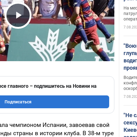
марш
На ме
адми
патрул
опера
Виде
Play Video
7.08.20
"Вою
глуп
води
проя
укра
Водите
попла
конфл
рсе главного – подпишитесь на Новини на
оскорб
Виде
7.08.20
Подписаться
"Не 
секс
тала чемпионом Испании, завоевав свой
Киев
нды страны в истории клуба. В 38-м туре