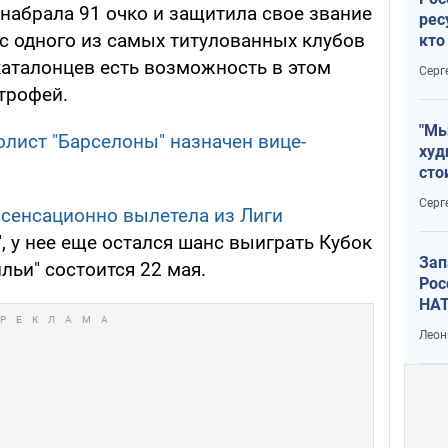
набрала 91 очко и защитила свое звание
рес
ус одного из самых титулованных клубов
кто
дик
 каталонцев есть возможность в этом
Серг
трофей.
"Мы
лист "Барселоны" назначен вице-
худ
сто
отч
Серг
 сенсационно вылетела из Лиги
рак
", у нее еще остался шанс выиграть Кубок
Зап
льи" состоится 22 мая.
Рос
НАТ
Леон