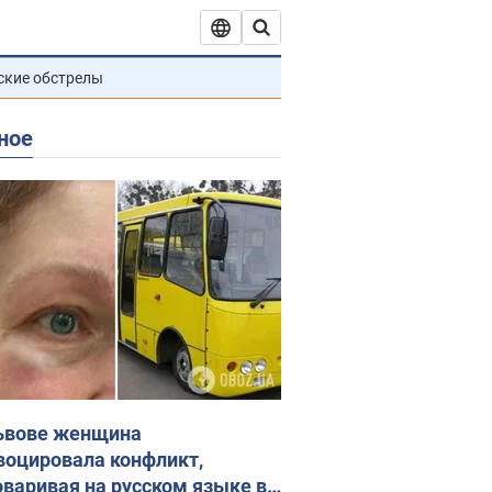
ские обстрелы
ное
ьвове женщина
воцировала конфликт,
оваривая на русском языке в