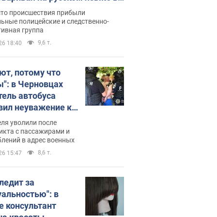
рутке: полиция составила
сто происшествия прибыли
нистративный протокол.
ьные полицейские и следственно-
тивная группа
о
9,6 т.
26 18:40
ют, потому что
ы": в Черновцах
тель автобуса
вил неуважение к
инским военным и
ля уволили после
тился за это.
икта с пассажирами и
лений в адрес военных
о
8,6 т.
26 15:47
следит за
уальностью": в
е консультант