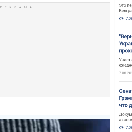
Это пе
Белгр
7.0
"Вер
Укра
прох
плак
Участ
ежедн
7.08.20
Сена
Грэм
что 
Докум
эконо
7.0