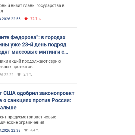
рвый визит главы государства в
ад
72,1 т.
8.2026 22:55
ните Федорова": в городах
ины уже 23-й день подряд
одят массовые митинги с
атами. Фото и видео
ники акций продолжают серию
евных протестов
2,1 т.
26 22:22
т США одобрил законопроект
а о санкциях против России:
дальше
ент предусматривает новые
мические ограничения
4,4 т.
8.2026 22:38