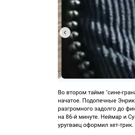
Во втором тайме "сине-гра
начатое. Подопечные Энрик
разгромного задолго до фин
на 86-й минуте. Неймар и С
уругваец оформил хет-трик.