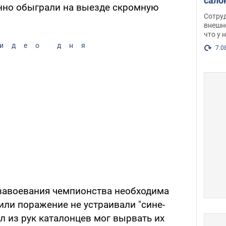
сало
нно обыграли на выезде скромную
оско
Сотру
посл
внешн
что у 
разг
идео дня
Фото
7.0
завоевания чемпионства необходима
или поражение не устраивали "сине-
ул из рук каталонцев мог вырвать их