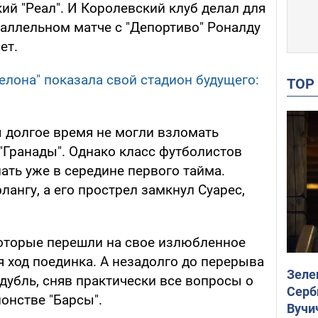
ий "Реал". И Королевский клуб делал для
раллельном матче с "Депортиво" Роналду
ет.
елона" показала свой стадион будущего:
TO
ы долгое время не могли взломать
Гранады". Однако класс футболистов
нать уже в середине первого тайма.
лангу, а его прострел замкнул Суарес,
 которые перешли на свое излюбленное
 ход поединка. А незадолго до перерыва
Зеле
дубль, сняв практически все вопросы о
Серб
онстве "Барсы".
Вучи