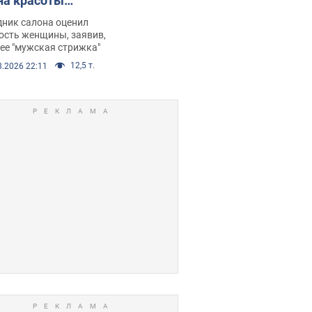
на красоты
рбил женщину
дник салона оценил
е химиотерапии,
ость женщины, заявив,
нее "мужская стрижка"
орелся скандал.
12,5 т.
8.2026 22:11